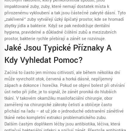
Klíčovým faktorem, který perikoronitida spouští, jsou
impaktované zuby
,
zuby, které nemají dostatek místa k
přirozenému vykloubení a tak jsou částečně zakryté dásní
. Tyto
„zakřivené“ zuby vytvářejí úzký špičatý prostor, kde se hromadí
zbytky jídla a bakterie. Když se pak nedodržuje
dentální
hygiena
,
pravidelné a důkladné čištění zubů a mezizubních
prostor
, bakterie rychle přebírají a zánět se rozvinuje.
Jaké Jsou Typické Příznaky A
Kdy Vyhledat Pomoc?
Začíná to často jen mírnou citlivostí, ale během několika dní
může vyvrcholit otok, červená a horká dásně, nepříjemný
zápach a dokonce i horečka. Pokud se objeví bolest při otvírání
úst nebo při jídle, je to signál, že zánět proniká do hlubších
tkání. V takovém okamžiku
maxilofaciální chirurgie
,
obor
zaměřený na chirurgické zákroky čelistí a obličeje
často
přichází na řadu – ať už jde o jednoduché odstranění zánětlivé
tkáně nebo kompletní extrakci problematického zubu.
Dalším častým doplňkem léčby jsou
antibiotika
,
léčiva, která
potlačují bakteriální infekci a snižují zánět
. Přestože antibiotika