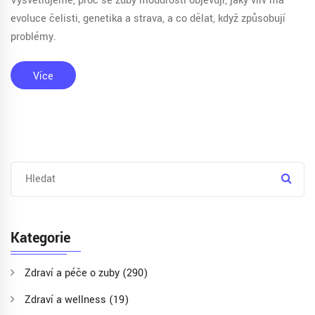
Vysvětlujeme, proč se zuby moudrosti objevují, jaký vliv má
evoluce čelisti, genetika a strava, a co dělat, když způsobují
problémy.
Více
Kategorie
Zdraví a péče o zuby
(290)
Zdraví a wellness
(19)