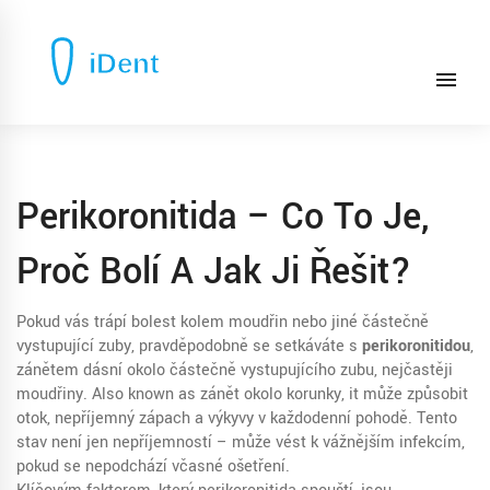
Perikoronitida – Co To Je,
Proč Bolí A Jak Ji Řešit?
Pokud vás trápí bolest kolem moudřin nebo jiné částečně
vystupující zuby, pravděpodobně se setkáváte s
perikoronitidou
,
zánětem dásní okolo částečně vystupujícího zubu, nejčastěji
moudřiny
. Also known as
zánět okolo korunky
, it může způsobit
otok, nepříjemný zápach a výkyvy v každodenní pohodě.
Tento
stav není jen nepříjemností – může vést k vážnějším infekcím,
pokud se nepodchází včasné ošetření.