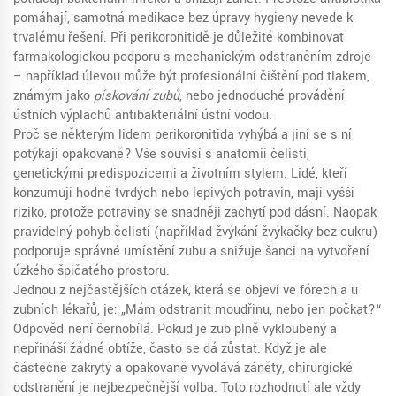
pomáhají, samotná medikace bez úpravy hygieny nevede k
trvalému řešení. Při perikoronitidě je důležité kombinovat
farmakologickou podporu s mechanickým odstraněním zdroje
– například úlevou může být profesionální čištění pod tlakem,
známým jako
pískování zubů
, nebo jednoduché provádění
ústních výplachů antibakteriální ústní vodou.
Proč se některým lidem perikoronitida vyhýbá a jiní se s ní
potýkají opakovaně? Vše souvisí s anatomií čelisti,
genetickými predispozicemi a životním stylem. Lidé, kteří
konzumují hodně tvrdých nebo lepivých potravin, mají vyšší
riziko, protože potraviny se snadněji zachytí pod dásní. Naopak
pravidelný pohyb čelistí (například žvýkání žvýkačky bez cukru)
podporuje správné umístění zubu a snižuje šanci na vytvoření
úzkého špičatého prostoru.
Jednou z nejčastějších otázek, která se objeví ve fórech a u
zubních lékařů, je: „Mám odstranit moudřinu, nebo jen počkat?“
Odpověď není černobílá. Pokud je zub plně vykloubený a
nepřináší žádné obtíže, často se dá zůstat. Když je ale
částečně zakrytý a opakovaně vyvolává záněty, chirurgické
odstranění je nejbezpečnější volba. Toto rozhodnutí ale vždy