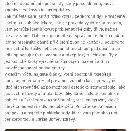
stojí na doporučení specialisty, který posoudí rentgenové
snímky a celkový stav ústní dutiny.
Jak můžete sami snížit riziko vzniku perikoronitidy? Pravidelná
kontrola u zubního lékaře, kde se provede vyšetření a rentgen,
vám pomůže identifikovat problematické zuby dříve, než se
rozvine zánět. Dále nezapomeňte na správnou techniku čištění:
jemně masírujte dásně při čištění zubního kartáčku, používejte
mezizubní kartáčky nebo zubní nit pro oblast pod dásní, a po
jídle oplachujte ústní vodou s antiseptickým účinkem. Tyto
jednoduché kroky výrazně snižují objem bakterií a tím i
pravděpodobnost perikoronitidy.
V dalším výčtu najdete články, které podrobně rozebírají
související témata – od prevence zubního kazu, přes výběr
ideálních rovnátků až po možnosti estetické stomatologie, jako
jsou zubní fazety a implantáty. Díky tomu získáte komplexní
pohled na ústní zdraví a můžete si vybrat ten správný krok k
úlevě od bolesti i k dlouhodobé péči. Ponořte se do našich
příspěvků a najděte praktické rady, které vám pomohou řídit
perikoronitidu a udržet úsměv zdravý.