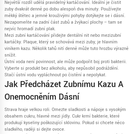
Největší rozdíl udělá pravidelný kartáčování. Ideální je čistit
zuby dvakrát denně po dobu alespoň dva minuty. Používejte
měkký štětec a jemně krouživými pohyby dotýkejte se i dásní.
Nezapomeňte na zadní část zubů a žvýkací plochy – tam se
nejvíc hromadí zubní plak.
Mezi zubní kartáčování přidejte dentální nit nebo mezizubní
kartáčky. Plaque, který se schovává mezi zuby, je hlavním
viníkem kazu. Několik tahů nití denně může tuto hrozbu výrazně
snížit.
Ústní voda není povinnost, ale může podpořit boj proti bakterii.
Vyberte si produkt bez alkoholu, aby nepůsobil podráždění.
Stačí ústní vodu vypláchnout po čistění a nepolykat.
Jak Předcházet Zubnímu Kazu A
Onemocněním Dásní
Strava hraje velkou roli. Omezte sladkosti a nápoje s vysokým
obsahem cukru, hlavně mezi jídly. Cukr krmí bakterie, které
produkují kyseliny poškozující sklovinu. Pokud si chcete něco
sladkého, raději si dejte ovoce.