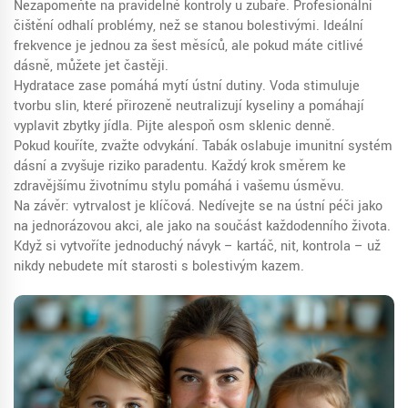
Nezapomeňte na pravidelné kontroly u zubaře. Profesionální
čištění odhalí problémy, než se stanou bolestivými. Ideální
frekvence je jednou za šest měsíců, ale pokud máte citlivé
dásně, můžete jet častěji.
Hydratace zase pomáhá mytí ústní dutiny. Voda stimuluje
tvorbu slin, které přirozeně neutralizují kyseliny a pomáhají
vyplavit zbytky jídla. Pijte alespoň osm sklenic denně.
Pokud kouříte, zvažte odvykání. Tabák oslabuje imunitní systém
dásní a zvyšuje riziko paradentu. Každý krok směrem ke
zdravějšímu životnímu stylu pomáhá i vašemu úsměvu.
Na závěr: vytrvalost je klíčová. Nedívejte se na ústní péči jako
na jednorázovou akci, ale jako na součást každodenního života.
Když si vytvoříte jednoduchý návyk – kartáč, nit, kontrola – už
nikdy nebudete mít starosti s bolestivým kazem.