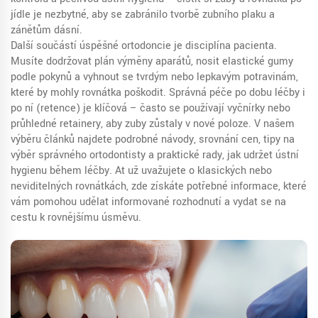
jídle je nezbytné, aby se zabránilo tvorbě zubního plaku a
zánětům dásní.
Další součástí úspěšné ortodoncie je disciplína pacienta.
Musíte dodržovat plán výměny aparátů, nosit elastické gumy
podle pokynů a vyhnout se tvrdým nebo lepkavým potravinám,
které by mohly rovnátka poškodit. Správná péče po dobu léčby i
po ní (retence) je klíčová – často se používají vyčnírky nebo
průhledné retainery, aby zuby zůstaly v nové poloze. V našem
výběru článků najdete podrobné návody, srovnání cen, tipy na
výběr správného ortodontisty a praktické rady, jak udržet ústní
hygienu během léčby. Ať už uvažujete o klasických nebo
neviditelných rovnátkách, zde získáte potřebné informace, které
vám pomohou udělat informované rozhodnutí a vydat se na
cestu k rovnějšímu úsměvu.