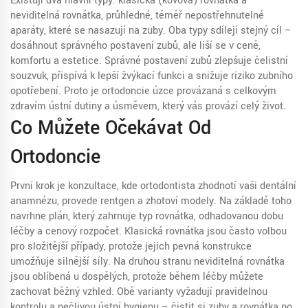
Existují dva hlavní typy: klasická (kovová) rovnátka a
neviditelná rovnátka
,
průhledné, téměř nepostřehnutelné
aparáty, které se nasazují na zuby
. Oba typy sdílejí stejný cíl –
dosáhnout správného postavení zubů, ale liší se v ceně,
komfortu a estetice. Správné postavení zubů
zlepšuje čelistní
souzvuk
,
přispívá k lepší žvýkací funkci a snižuje riziko zubního
opotřebení
. Proto je ortodoncie úzce provázaná s celkovým
zdravím ústní dutiny a úsměvem, který vás provází celý život.
Co Můžete Očekávat Od
Ortodoncie
První krok je konzultace, kde ortodontista zhodnotí vaši dentální
anamnézu, provede rentgen a zhotoví modely. Na základě toho
navrhne plán, který zahrnuje typ rovnátka, odhadovanou dobu
léčby a cenový rozpočet. Klasická rovnátka jsou často volbou
pro složitější případy, protože jejich pevná konstrukce
umožňuje silnější síly. Na druhou stranu neviditelná rovnátka
jsou oblíbená u dospělých, protože během léčby můžete
zachovat běžný vzhled. Obě varianty vyžadují pravidelnou
kontrolu a pečlivou ústní hygienu – čistit si zuby a rovnátka po