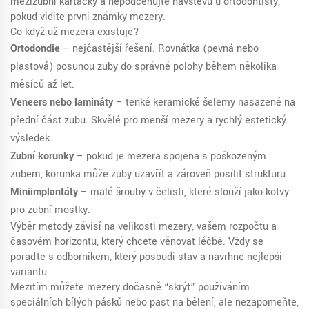
mezizubní kartáčky a nepodceňujte návštěvu u ortodontisty,
pokud vidíte první známky mezery.
Co když už mezera existuje?
Ortodondie
– nejčastější řešení. Rovnátka (pevná nebo
plastová) posunou zuby do správné polohy během několika
měsíců až let.
Veneers nebo lamináty
– tenké keramické šelemy nasazené na
přední část zubu. Skvělé pro menší mezery a rychlý estetický
výsledek.
Zubní korunky
– pokud je mezera spojena s poškozeným
zubem, korunka může zuby uzavřít a zároveň posílit strukturu.
Miniimplantáty
– malé šrouby v čelisti, které slouží jako kotvy
pro zubní mostky.
Výběr metody závisí na velikosti mezery, vašem rozpočtu a
časovém horizontu, který chcete věnovat léčbě. Vždy se
poraďte s odborníkem, který posoudí stav a navrhne nejlepší
variantu.
Mezitím můžete mezery dočasně “skrýt” používáním
speciálních bílých pásků nebo past na bělení, ale nezapomeňte,