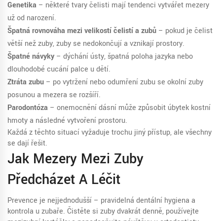
Genetika
– některé tvary čelisti mají tendenci vytvářet mezery
už od narození.
Špatná rovnováha mezi velikostí čelistí a zubů
– pokud je čelist
větší než zuby, zuby se nedokončují a vznikají prostory.
Špatné návyky
– dýchání ústy, špatná poloha jazyka nebo
dlouhodobé cucání palce u dětí.
Ztráta zubu
– po vytržení nebo odumření zubu se okolní zuby
posunou a mezera se rozšíří.
Parodontóza
– onemocnění dásní může způsobit úbytek kostní
hmoty a následné vytvoření prostoru.
Každá z těchto situací vyžaduje trochu jiný přístup, ale všechny
se dají řešit.
Jak Mezery Mezi Zuby
Předcházet A Léčit
Prevence je nejjednodušší – pravidelná dentální hygiena a
kontrola u zubaře. Čistěte si zuby dvakrát denně, používejte