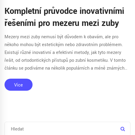
Kompletní průvodce inovativními
řešeními pro mezeru mezi zuby
Mezery mezi zuby nemusí být důvodem k obavám, ale pro
někoho mohou být estetickým nebo zdravotním problémem.
Existují různé inovativní a efektivní metody, jak tyto mezery
řešit, od ortodontických přístupů po zubní kosmetiku. V tomto
článku se podíváme na několik populárních a méně známých
řešení, která vám mohou pomoci dosáhnout dokonalého
úsměvu. Zahrnujeme tipy od expertů a sdílíme užitečné
Více
informace, které vám pomohou učinit informované rozhodnutí
ohledně vaší osobní péče o úsměv.