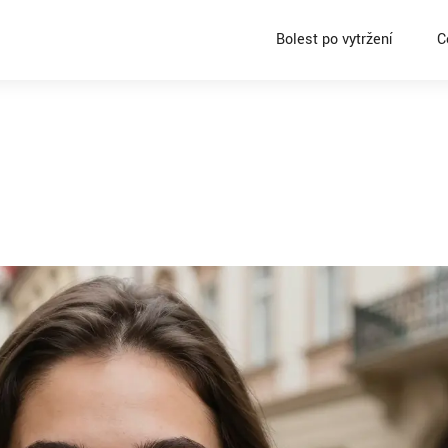
Bolest po vytržení
C