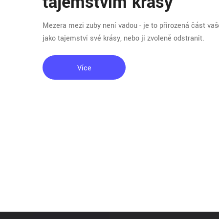
tajemstvím krásy
Mezera mezi zuby není vadou - je to přirozená část va
jako tajemství své krásy, nebo ji zvoleně odstranit.
Více