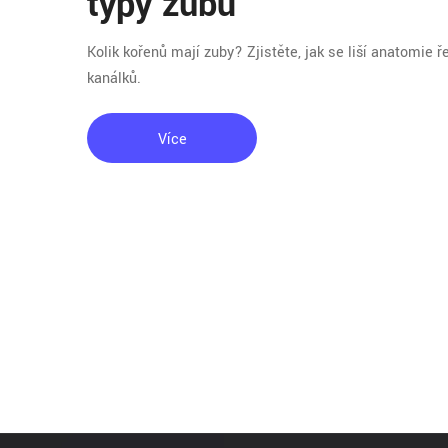
typy zubů
Kolik kořenů mají zuby? Zjistěte, jak se liší anatomie 
kanálků.
Více