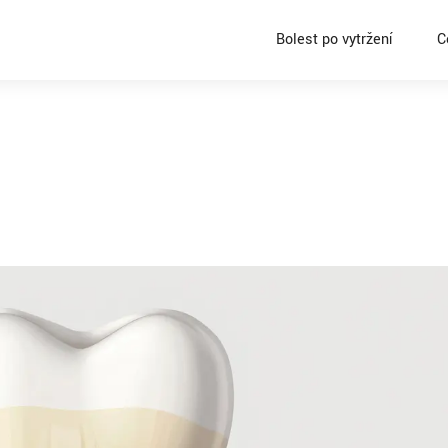
Bolest po vytržení
C