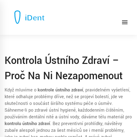
Kontrola Ústního Zdraví –
Proč Na Ni Nezapomenout
Když mluvíme o
kontrole ústního zdraví
,
pravidelném vyšetření,
které odhaluje problémy dříve, než se projeví bolestí
, jde ve
skutečnosti o součást širšího systému péče o úsměv.
Sáhneme-li po
zdravé ústní hygieně
,
každodenním čištěním,
používáním dentální nitě a ústní vody
, dáváme tělu materiál pro
kontrolu ústního zdraví
. Bez
preventivní prohlídky
,
návštěvy
zubaře alespoň jednou za šest měsíců
se i menší problémy,