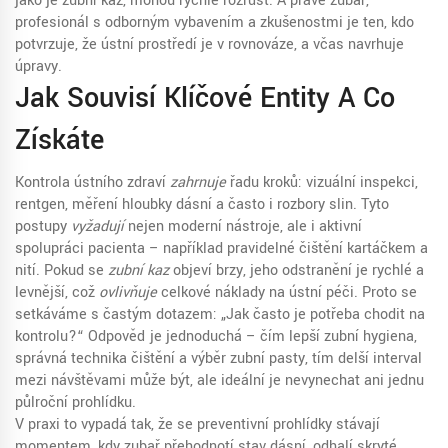
jako je zubní kaz, mohou rychle rozrůst. A právě
zubař
,
profesionál s odborným vybavením a zkušenostmi
je ten, kdo
potvrzuje, že ústní prostředí je v rovnováze, a včas navrhuje
úpravy.
Jak Souvisí Klíčové Entity A Co
Získáte
Kontrola ústního zdraví
zahrnuje
řadu kroků: vizuální inspekci,
rentgen, měření hloubky dásní a často i rozbory slin. Tyto
postupy
vyžadují
nejen moderní nástroje, ale i aktivní
spolupráci pacienta – například pravidelné čištění kartáčkem a
nití. Pokud se
zubní kaz
objeví brzy, jeho odstranění je rychlé a
levnější, což
ovlivňuje
celkové náklady na ústní péči. Proto se
setkáváme s častým dotazem: „Jak často je potřeba chodit na
kontrolu?“ Odpověď je jednoduchá – čím lepší
zubní hygiena
,
správná technika čištění a výběr zubní pasty
, tím delší interval
mezi návštěvami může být, ale ideální je nevynechat ani jednu
půlroční prohlídku.
V praxi to vypadá tak, že se
preventivní prohlídky
stávají
momentem, kdy zubař přehodnotí stav dásní, odhalí skryté