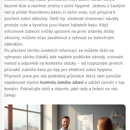
kazové léze a navrhne změny v ústní hygieně. Jednou z častých
rad je přidat fluoridovou pastu či ústní vodu, což
přispívá
k
posílení zubní skloviny. Další tip: sledovat stravovací návyky,
protože cukr a kyseliny jsou hlavní hybatelé kazu. Když
siliconové zubeční svíčky upozorní na první známky ztráty
skloviny, můžete včas zasáhnout a vyhnout se bolestivým
zákrokům.
Po přečtení těchto úvodních informací se můžete těšit na
vybranou sbírku článků, kde najdete praktické návody, srovnání
metod a odpovědi na konkrétní otázky – od rozpoznání prvních
příznaků zubního kazu po tipy pro efektivní zubní hygienu.
Připravili jsme pro vás podrobný průvodce, který vám pomůže
naplánovat vlastní
kontrolu ústního zdraví
a udržet úsměv v top
kondici. Pokračujte dolů a objevte, jaké rady a řešení na vás
čekají.