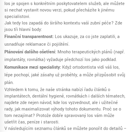
los je spojen s konkrétním poskytovatelem služeb, ale můžete
si nechat vystavit novou verzi, pokud přecházíte k jinému
specialistovi.
Jak tedy los zapadá do širšího kontextu vaší zubní péče? Zde
jsou tři hlavní body:
Finanční transparentnost:
Los ukazuje, za co jste zaplatili, a
usnadňuje reklamace či pojištění.
Plánování dalšího ošetření:
Mnoho terapeutických plánů (např.
implantáty, rovnátka) vyžaduje předchozí los jako podklad.
Komunikace mezi specialisty:
Když ortodontista vidí váš los,
lépe pochopí, jaké zásahy už proběhly, a může přizpůsobit svůj
plán.
Vzhledem k tomu, že naše stránka nabízí řadu článků o
implantátech, dentální hygieně, rovnátkách i dalších tématech,
najdete zde nejen návod, kde los vyzvednout, ale i užitečné
rady, jak maximalizovat výhody tohoto dokumentu. Proč se o
tom nezajímat? Protože dobře spravovaný los vám může
ušetřit čas, peníze i starosti.
V následujícím seznamu článků se můžete ponořit do detailů –