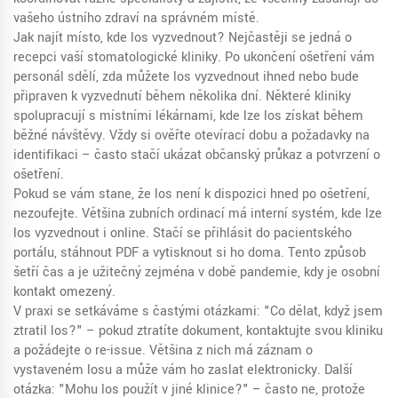
vašeho ústního zdraví na správném místě.
Jak najít místo, kde los vyzvednout? Nejčastěji se jedná o
recepci vaší stomatologické kliniky. Po ukončení ošetření vám
personál sdělí, zda můžete los vyzvednout ihned nebo bude
připraven k vyzvednutí během několika dní. Některé kliniky
spolupracují s místními lékárnami, kde lze los získat během
běžné návštěvy. Vždy si ověřte otevírací dobu a požadavky na
identifikaci – často stačí ukázat občanský průkaz a potvrzení o
ošetření.
Pokud se vám stane, že los není k dispozici hned po ošetření,
nezoufejte. Většina zubních ordinací má interní systém, kde lze
los vyzvednout i online. Stačí se přihlásit do pacientského
portálu, stáhnout PDF a vytisknout si ho doma. Tento způsob
šetří čas a je užitečný zejména v době pandemie, kdy je osobní
kontakt omezený.
V praxi se setkáváme s častými otázkami: "Co dělat, když jsem
ztratil los?" – pokud ztratíte dokument, kontaktujte svou kliniku
a požádejte o re-issue. Většina z nich má záznam o
vystaveném losu a může vám ho zaslat elektronicky. Další
otázka: "Mohu los použít v jiné klinice?" – často ne, protože