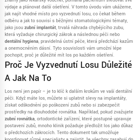
známý jako
lékařský voucher
, pomáhá pacientům sledovat své
výdaje a plánovat další ošetření.
V tomto úvodu vám ukážeme,
jak najít vhodné místo pro vyzvednutí losu, co čekat během
odběru a jak to souvisí s běžnými stomatologickými tématy,
jako jsou
zubní implantát
,
trvalá náhrada chybějícího zubu,
která vyžaduje chirurgický zákrok a následnou péči
nebo
dentální hygiena
,
pravidelná ústní péče, která předchází kazům
a onemocněním dásní
. Tyto souvislosti vám umožní lépe
pochopit, proč je důležité mít los po každém ošetření.
Proč Je Vyzvednutí Losu Důležité
A Jak Na To
Los není jen papír – je to klíč k dalším krokům ve vaší dentální
péči. Když máte los, můžete si uplatnit slevy na implantáty,
získat odškodnění po poškození zubů nebo si zabezpečit
prostředky na dlouhodobé rovnátka. Například, pokud zvažujete
zubní rovnátka
,
ortodontické zařízení, které postupně upravuje
postavení zubů
, mnoho klinik požaduje předložit los jako důkaz
o předchozích zákrocích. Tento dokument tak umožňuje
koordinovat různé specialisty a zajistit, že všechny zasahují do