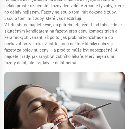
někdo prostě už nechtěl každý den vidět v zrcadle ty zuby, které
ho dělaly nejistým. Fazety nejsou o tom, mít dokonalé zuby.
Jsou o tom, mít zuby, které vás nezdržují.
V této sbírce najdete vše, co potřebujete vědět: od toho, kdo je
skutečným kandidátem na fazety, přes cenu kompozitních a
keramických variant, až po to, jak probíhá konzultace a co
očekávat po zákroku. Zjistíte, proč některé kliniky nabízejí
fazety za polovinu ceny – a proč to může být nebezpečné. A
najdete i rady, jak si vybrat zubního lékaře, který nejen umí
fazety dělat, ale i ví, kdy je dělat nemá.