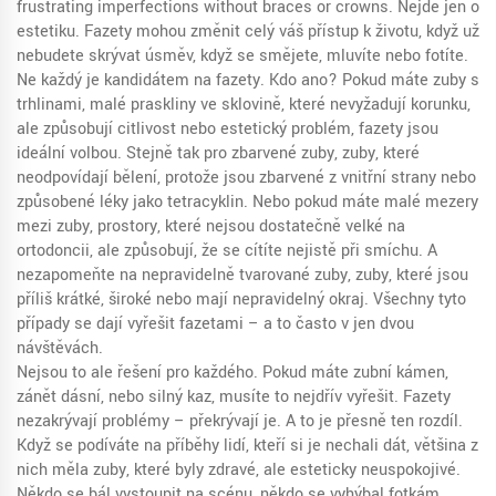
frustrating imperfections without braces or crowns.
Nejde jen o
estetiku. Fazety mohou změnit celý váš přístup k životu, když už
nebudete skrývat úsměv, když se smějete, mluvíte nebo fotíte.
Ne každý je kandidátem na fazety. Kdo ano? Pokud máte
zuby s
trhlinami
,
malé praskliny ve sklovině, které nevyžadují korunku,
ale způsobují citlivost nebo estetický problém
, fazety jsou
ideální volbou. Stejně tak pro
zbarvené zuby
,
zuby, které
neodpovídají bělení, protože jsou zbarvené z vnitřní strany nebo
způsobené léky jako tetracyklin
. Nebo pokud máte
malé mezery
mezi zuby
,
prostory, které nejsou dostatečně velké na
ortodoncii, ale způsobují, že se cítíte nejistě při smíchu
. A
nezapomeňte na
nepravidelně tvarované zuby
,
zuby, které jsou
příliš krátké, široké nebo mají nepravidelný okraj
. Všechny tyto
případy se dají vyřešit fazetami – a to často v jen dvou
návštěvách.
Nejsou to ale řešení pro každého. Pokud máte zubní kámen,
zánět dásní, nebo silný kaz, musíte to nejdřív vyřešit. Fazety
nezakrývají problémy – překrývají je. A to je přesně ten rozdíl.
Když se podíváte na příběhy lidí, kteří si je nechali dát, většina z
nich měla zuby, které byly zdravé, ale esteticky neuspokojivé.
Někdo se bál vystoupit na scénu, někdo se vyhýbal fotkám,