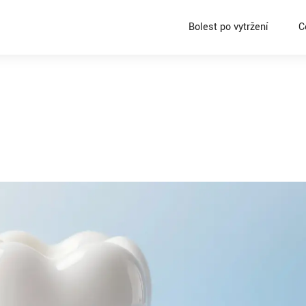
Bolest po vytržení
C