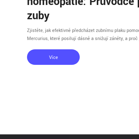
homeopatie: Průvodce p
zuby
Zjistěte, jak efektivně předcházet zubnímu plaku pomoc
Mercurius, které posilují dásně a snižují záněty, a pr
Více