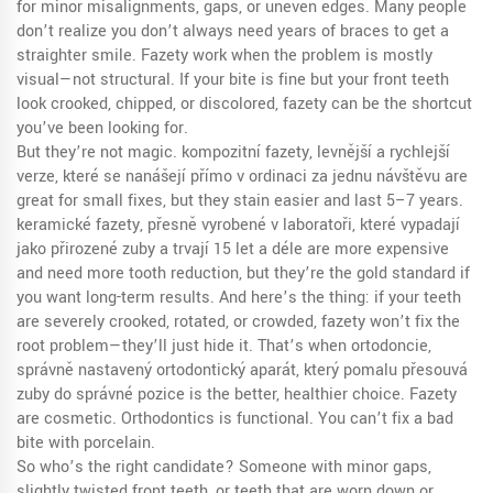
for minor misalignments, gaps, or uneven edges.
Many people
don’t realize you don’t always need years of braces to get a
straighter smile. Fazety work when the problem is mostly
visual—not structural. If your bite is fine but your front teeth
look crooked, chipped, or discolored, fazety can be the shortcut
you’ve been looking for.
But they’re not magic.
kompozitní fazety
,
levnější a rychlejší
verze, které se nanášejí přímo v ordinaci za jednu návštěvu
are
great for small fixes, but they stain easier and last 5–7 years.
keramické fazety
,
přesně vyrobené v laboratoři, které vypadají
jako přirozené zuby a trvají 15 let a déle
are more expensive
and need more tooth reduction, but they’re the gold standard if
you want long-term results. And here’s the thing: if your teeth
are severely crooked, rotated, or crowded, fazety won’t fix the
root problem—they’ll just hide it. That’s when
ortodoncie
,
správně nastavený ortodontický aparát, který pomalu přesouvá
zuby do správné pozice
is the better, healthier choice. Fazety
are cosmetic. Orthodontics is functional. You can’t fix a bad
bite with porcelain.
So who’s the right candidate? Someone with minor gaps,
slightly twisted front teeth, or teeth that are worn down or