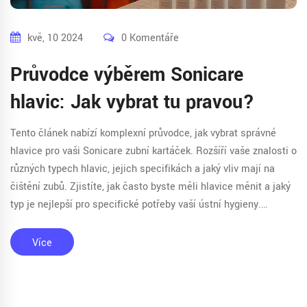
kvě, 10 2024
0 Komentáře
Průvodce výběrem Sonicare
hlavic: Jak vybrat tu pravou?
Tento článek nabízí komplexní průvodce, jak vybrat správné
hlavice pro vaši Sonicare zubní kartáček. Rozšíří vaše znalosti o
různých typech hlavic, jejich specifikách a jaký vliv mají na
čištění zubů. Zjistíte, jak často byste měli hlavice měnit a jaký
typ je nejlepší pro specifické potřeby vaší ústní hygieny.
Uvádíme také tipy, jak rozpoznat originální hlavice od
napodobenin, což je klíčové pro efektivní a bezpečné čištění.
Více