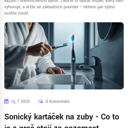
kazům i onemocněním dásní. Zkuste si vybrat model, který vám
vyhovuje, a držte se základních pravidel – během pár týdnů
uvidíte rozdíl.
říj, 7 2025
0 Komentáře
Sonický kartáček na zuby - Co to