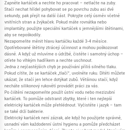
Zapněte kartáček a nechte ho pracovat – netlačte na zuby.
Stačí nechat hřídel pohybovat se po povrchu zubu asi dvě
sekundy, pak přejít na další část. Pokryjte celý úsměv včetně
vnitřních stran a žvýkaček. Pokud máte rovnátka nebo
implantáty, použijte speciální kartáček s jemnějšími štětinami,
aby se nepoškodily.
Nezapomeňte měnit hlavu kartáčku každé 3‑4 měsíce.
Opotřebované štětiny ztrácejí účinnost a mohou poškozovat
dásně. A když už mluvíme o údržbě, čistěte i samotný úchop –
otřete ho vlhkým hadříkem a nechte uschnout.
Jedna z nejčastějších chyb je používání příliš silného tlaku.
Pokud cítíte, že se kartáček „tlačí“, uvolněte ruku. Dítěti můžete
ukázat, že stačí jen lehce dotýkat zubů. Většinou stačí, když
necháte silikonový rukověťí provádět práci za vás.
Po čištění nezapomeňte použít ústní vodu nebo mezizubní
kartáček. To pomůže odstranit zbytky, které i ten nejlepší
elektrický kartáček může přehlédnout. Vyčistěte i jazyk – tam
se také drží bakterie.
Elektrický kartáček není zázrak, ale když ho použijete správně,
usnadní vám každodenní ústní hygienu a pomůže předcházet