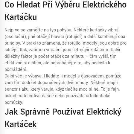
Co Hledat Při Výběru Elektrického
Kartáčku
Nejprve se zaměřte na typ pohybu. Některé kartáčky vibrují
(oscilační), jiné otáčejí hlavici (rotující) a další kombinují oba
principy. V praxi to znamená, že rotující modely jsou dobré pro
silnější tlak, zatímco vibrační jsou šetrnější k dásním. Další
důležitý faktor je počet otáček za minutu – čím vyšší, tím
efektivnější čištění, ale nepřehánějte to, aby nedošlo k
podráždění.
Další věc je výbava. Hledáte-li model s časovačem, pomůže
vám tím dodržet doporučených dvě minuty. Některé mají i
senzor tlaku, který varuje, když tlačíte moc silně. To je fajn,
pokud máte citlivé dásně nebo používáte ortodontické
pomůcky.
Jak Správně Používat Elektrický
Kartáček