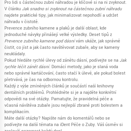
Pro lidi s částečnou zubní náhradou je klíčové si na ni zvyknout.
V článku
Jak snadno si zvyknout na částečnou zubní náhradu
najdete praktické tipy, jak minimalizovat nepohodlí a udržet
náhradu v čistotě.
Prevence zubního kamene a plaků je další oblast, kde
jednoduché návyky přinášejí velké výsledky. Deset tipů z
Prevence zubního kamene pod dásní
vám ukáže, jak správně
čistit, co jíst a jak často navštěvovat zubaře, aby se kameny
neukládaly.
Pokud hledáte rychlé úlevy od zánětu dásní, podívejte se na
Jak
rychle léčit zánět dásní
. Domácí metody, jako je slaná voda
nebo správné kartáčování, často stačí k úlevě, ale pokud bolest
přetrvává, je čas na odbornou kontrolu.
Každý z výše zmíněných článků je součástí naší knihovny
dentálních problémů. Prohlédněte si je a najděte konkrétní
odpovědi na své otázky. Pamatujte, že pravidelná péče a
včasná návštěva zubaře jsou nejlepší zbraně proti bolestem a
komplikacím.
Máte další otázky? Napište nám do komentářů nebo se
podívejte na další témata na iDent Péče o Zuby. Váš úsměv si