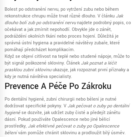
Bolest po odstranění nervu, po vytržení zubu nebo během
rekonstrukce chrupu může trvat různě dlouho. V článku
Jak
dlouho bolí zub po odstranění nervu
najdete podrobný popis, co
očekávat a jak zmírnit nepohodlí. Obvykle jde o zánět,
podráždění okolních tkání nebo proces hojení. Důležitá je
správná ústní hygiena a pravidelné návštěvy zubaře, které
pomáhají předcházet komplikacím.
Když se objeví citlivost na teplé nebo studené nápoje, může to
být signál poškozené skloviny. Článek
Jak poznat a léčit
prasklou zubní sklovinu
ukazuje, jak rozpoznat první příznaky a
kdy je nutná návštěva specialisty.
Prevence A Péče Po Zákroku
Po dentální hygieně, zubní chirurgii nebo bělení je nutné
dodržovat specifické pokyny. V
Jak pečovat o zuby po dentální
hygieně
se dozvíte, jak udržet zuby čisté a předejít zánětu
dásní. Pokud používáte Opalescence nebo jiné bělicí
prostředky,
Jak efektivně pečovat o zuby po Opalescence
bělení
vám pomůže chránit sklovinu a prodloužit bílý úsměv.