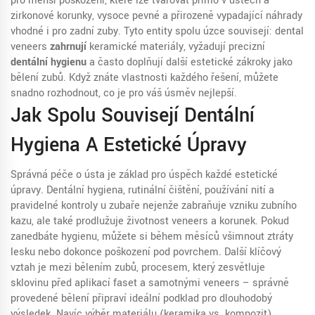
pro menší poškození, které lze tvarovat přímo v ústech
a
zirkonové korunky
,
vysoce pevné a přirozeně vypadající náhrady
vhodné i pro zadní zuby
. Tyto entity spolu úzce souvisejí: dental
veneers
zahrnují
keramické materiály, vyžadují precizní
dentální hygienu
a často doplňují další estetické zákroky jako
bělení zubů. Když znáte vlastnosti každého řešení, můžete
snadno rozhodnout, co je pro váš úsměv nejlepší.
Jak Spolu Souvisejí Dentální
Hygiena A Estetické Úpravy
Správná péče o ústa je základ pro úspěch každé estetické
úpravy.
Dentální hygiena
,
rutinální čištění, používání nití a
pravidelné kontroly u zubaře
nejenže zabraňuje vzniku zubního
kazu, ale také prodlužuje životnost veneers a korunek. Pokud
zanedbáte hygienu, můžete si během měsíců všimnout ztráty
lesku nebo dokonce poškození pod povrchem. Další klíčový
vztah je mezi
bělením zubů
,
procesem, který zesvětluje
sklovinu před aplikací faset
a samotnými veneers – správně
provedené bělení připraví ideální podklad pro dlouhodobý
výsledek. Navíc výběr materiálu (keramika vs. kompozit)