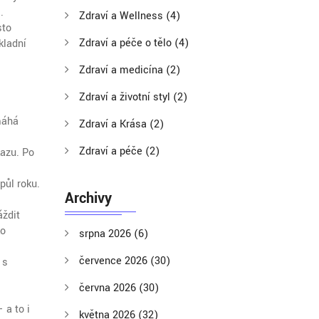
.
Zdraví a Wellness
(4)
sto
Zdraví a péče o tělo
(4)
kladní
Zdraví a medicína
(2)
Zdraví a životní styl
(2)
máhá
Zdraví a Krása
(2)
Zdraví a péče
(2)
kazu. Po
půl roku.
Archivy
áždit
ko
srpna 2026
(6)
července 2026
(30)
 s
června 2026
(30)
 a to i
května 2026
(32)