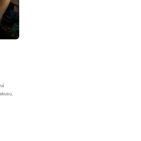
 má
zakusu,