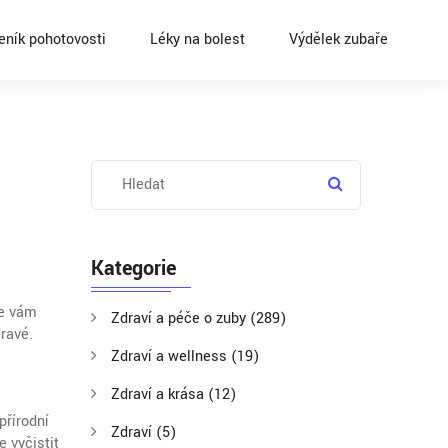
eník pohotovosti
Léky na bolest
Výdělek zubaře
Kategorie
me vám
Zdraví a péče o zuby
(289)
dravé.
Zdraví a wellness
(19)
Zdraví a krása
(12)
přírodní
Zdraví
(5)
e vyčistit