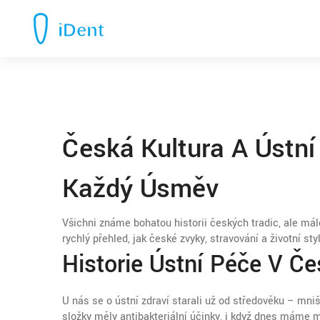
Česká Kultura A Ústní
Každý Úsměv
Všichni známe bohatou historii českých tradic, ale mál
rychlý přehled, jak české zvyky, stravování a životní st
Historie Ústní Péče V Če
U nás se o ústní zdraví starali už od středověku – mniši
složky měly antibakteriální účinky, i když dnes máme mod