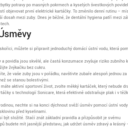
t zbytky potravy po masných pokrmech a kyselých švestkových povidel
í objevovat první elektrické kartáčky. To změnilo denní rutinu – mí
epší dosah mezi zuby. Dnes je běžné, že dentální hygiena patří mezi zá
stech.
 Úsměvy
ořici, můžete si připravit jednoduchý domácí ústní vodu, která po
a povidla jsou skvělé, ale častá konzumace zvyšuje riziko zubního 
žijte žvýkačku bez cukru.
íte, že vaše zuby jsou v pořádku, navštivte zubaře alespoň jednou za 
 než se stanou bolestivými.
máte aktivní sportovní život, zvolte měkký kartáček, který nebude dr
artáčky s technologií Sonicare, která efektivně odstraňuje plak i v těž
rodinou, nechte si na konci dýchnout svěží úsměv pomocí ústní vody
sklovinu před kyselinami.
být složité. Stačí znát základní pravidla a přizpůsobit je svému
pů budete mít jasnější představu, jak udržet úsměv zdravý a krásný –