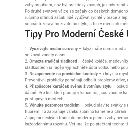
zuby proutkem, což byl praktický způsob, jak odstrani
Po druhé světové válce se začaly do českých domácnost
ručního drhnutí začali lidé využívat rychlé vibrace a l
součásti zdravého životního stylu, a to i v menších mě
Tipy Pro Moderní České
1.
Využívejte místní suroviny
– když máte doma med a sk
snižovat záněty dásní.
2.
Omezte tradiční sladkosti
– české koláče, medovníky 
sladkostech si raději vypláchněte ústa vodou nebo pou
3.
Nezapomeňte na pravidelné kontroly
– i když si mysl
Preventivní prohlídky pomáhají odhalit problémy dříve,
4.
Přizpůsobte kartáček svému životnímu stylu
– pokud 
dásně. Pro lidi, kteří pracují v kanceláři, jsou vhodné k
přístupných místech.
5.
Věnujte pozornost tradicím
– pokud slavíte svátky s 
fluorem. To zabraňuje vzniku zubního kamene a chrání 
Zapojení českých tradic do moderní péče o zuby nemusí 
každodennímu rozvrhu. Věříme, že po přečtení těchto ti