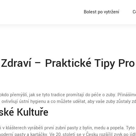
Bolest po vytržení
C
 Zdraví – Praktické Tipy Pro
okdo přemýšlí, jak se tyto tradice promítají do péče o zuby. Přináší
yl ovlivňují ústní hygienu a co můžete udělat, aby vaše zuby zůstaly z
ské Kultuře
 v klášterech vyráběli první zubní pasty z bylin, medu a popela. Tyto 
erní pasty a kartáčky. Ve 20. století se v Česku rozšířil zvyk po jídl