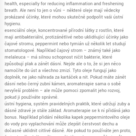
health, especially for reducing inflammation and freshening
breath.
Ale není to jen o vůni – některé oleje mají vědecky
prokázané účinky, které mohou skutečně podpořit vaši ústní
hygienu.
esenciální oleje
,
koncentrované přírodní látky z rostlin, které
mají antibakteriální, protizánětlivé nebo uklidňující účinky
jako
čajové stromu, peppermint nebo tymián už několik let studují
stomatologové. Například čajový strom – známý také jako
melaleuca – má silnou schopnost ničit bakterie, které
způsobují plak a zánět dásní. Nejde ale o to, že si jen něco
namočíte do úst a všechno zmizí. Tyto oleje fungují jako
doplněk, ne jako náhrada za kartáček a nit. Pokud máte zánět
dásní nebo černý zubní kámen, aromaterapie sama o sobě
nevyřeší problém – ale může pomoci zpomalit jeho rozvoj,
pokud ji používáte správně.
ústní hygiena
,
systém pravidelných praktik, které udržují zuby a
dásně zdravé
je stále základ. Aromaterapie se k ní přidává jako
bonus. Například přidání několika kapek peppermintového oleje
do vody pro vyplachování může zlepšit čerstvost dechu a
dočasně uklidnit citlivé dásně. Ale pokud to používáte jen proto,