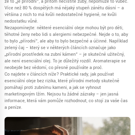
že to „je přírodní“, a přitom nečistíte zuby, nepomůže to vůbec.
Více než 80 % dospělých má nějaký stupeň zánětu dásní – a
většina z nich to má kvůli nedostatečné hygieně, ne kvůli
nedostatku vůně.
Nezapomínejte: některé esenciální oleje mohou být pro děti,
těhotné ženy nebo lidi s alergiemi nebezpečné. Nejde o to, aby
to bylo „přírodní“, ale aby to bylo bezpečné a účinné. Například
zelený čaj – který se v některých článcích označuje jako
„přírodní prostředek na zubní kámen“ – je skutečně užitečný,
ale není esenciální olej. To je důležitý rozdíl. Aromaterapie se
neobejde bez vědomí, co přesně používáte a proč.
Co najdete v článcích níže? Praktické rady, jak používat
esenciální oleje bez rizika, které přírodní metody skutečně
pomáhají proti zubnímu kameni, a jak se vyhnout
marketingovým lžím. Nejsou tu žádné zázraky – jen jasná
informace, která vám pomůže rozhodnout, co stojí za vaše čas
a peníze.