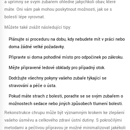
a upřímný se svým zubařem ohledně jakýchkoli obav, které
máte. Oni vám pak mohou poskytnout možnosti, jak se s
bolestí lépe vyrovnat.
Můžete také zvážit následující tipy:
Plánujte si proceduru na dobu, kdy nebudete mít v práci nebo
doma žádné velké požadavky.
Připravte si doma pohodlné místo pro odpočinek po zákroku.
Mějte připravené ledové obklady pro případný otok.
Dodržujte všechny pokyny vašeho zubaře týkající se
stravování a péče o ústa.
Pokud máte strach z bolesti, poraďte se se svým zubařem o
možnostech sedace nebo jiných způsobech tlumení bolesti.
Rekonstrukce chrupu může být významným krokem ke zlepšení
vašeho úsměvu a celkového zdraví ústní dutiny. S pokročilými
metodami a pečlivou přípravou je možné minimalizovat jakékoli