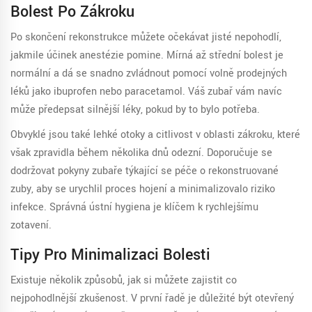
Bolest Po Zákroku
Po skončení rekonstrukce můžete očekávat jisté nepohodlí,
jakmile účinek anestézie pomine. Mírná až střední bolest je
normální a dá se snadno zvládnout pomocí volně prodejných
léků jako ibuprofen nebo paracetamol. Váš zubař vám navíc
může předepsat silnější léky, pokud by to bylo potřeba.
Obvyklé jsou také lehké otoky a citlivost v oblasti zákroku, které
však zpravidla během několika dnů odezní. Doporučuje se
dodržovat pokyny zubaře týkající se péče o rekonstruované
zuby, aby se urychlil proces hojení a minimalizovalo riziko
infekce. Správná ústní hygiena je klíčem k rychlejšímu
zotavení.
Tipy Pro Minimalizaci Bolesti
Existuje několik způsobů, jak si můžete zajistit co
nejpohodlnější zkušenost. V první řadě je důležité být otevřený