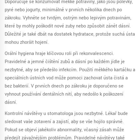
Doporučuje se konzumovat měkké potraviny, jako jsou polévky,
pyré nebo jogurty, minimálně v prvních několika dnech po
zákroku. Vyhněte se tvrdým, ostrým nebo lepivým potravinám,
které by mohly poškodit nové zuby nebo způsobit zánět dásní.
Důležité je také dbát na dostatek hydratace, protože suchá ústa
mohou zhoršit hojení.
Orální hygiena hraje klíčovou roli při rekonvalescenci.
Pravidelné a jemné čištění zubů a dásní po každém jídle je
nezbytné, aby se předešlo infekcím. Použití měkkého kartáčku a
speciálních ústních vod může pomoci zachovat ústa čistá a
bez bakterií. V prvních dnech po zákroku je doporučeno se
vyhnout používání dentálních nití, aby nedošlo k poškození
dásní.
Kontrolní návštěvy u stomatologa jsou nezbytné. Lékař bude
sledovat vaše zotavení a zajistí, aby se vše hojilo správně.
Pokud se objeví jakékoliv abnormality, včasný zásah může
předejít závažnějším problémům. Pravidelné návštěvy také