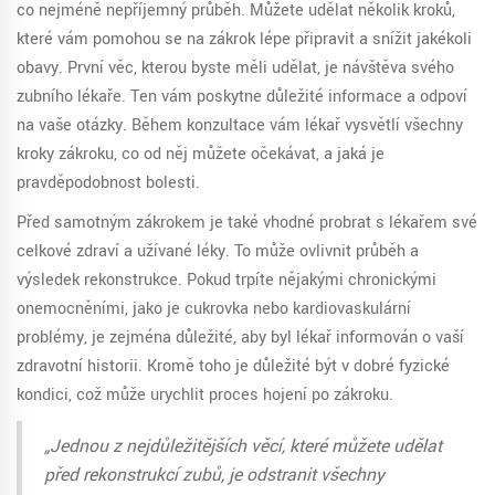
co nejméně nepříjemný průběh. Můžete udělat několik kroků,
které vám pomohou se na zákrok lépe připravit a snížit jakékoli
obavy. První věc, kterou byste měli udělat, je návštěva svého
zubního lékaře. Ten vám poskytne důležité informace a odpoví
na vaše otázky. Během konzultace vám lékař vysvětlí všechny
kroky zákroku, co od něj můžete očekávat, a jaká je
pravděpodobnost bolesti.
Před samotným zákrokem je také vhodné probrat s lékařem své
celkové zdraví a užívané léky. To může ovlivnit průběh a
výsledek rekonstrukce. Pokud trpíte nějakými chronickými
onemocněními, jako je cukrovka nebo kardiovaskulární
problémy, je zejména důležité, aby byl lékař informován o vaší
zdravotní historii. Kromě toho je důležité být v dobré fyzické
kondici, což může urychlit proces hojení po zákroku.
„Jednou z nejdůležitějších věcí, které můžete udělat
před rekonstrukcí zubů, je odstranit všechny