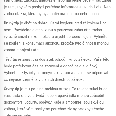
samotného zákroku, anestezie nebo následné péče – váš zubař
je tam, aby vám poskytl potřebné informace a uklidnil vás. Není
žádná otázka, která by byla příliš malicherná nebo hloupá.
Druhý tip
je dbát na dobrou ústní hygienu před zákrokem i po
něm. Pravidelné čištění zubů a používání zubní nitě mohou
výrazně snížit riziko infekce a urychlit proces hojení. Vyhněte
se kouření a konzumaci alkoholu, protože tyto činnosti mohou
zpomalit hojení tkání.
Třetí tip
je zajistit si dostatek odpočinku po zákroku. Vaše tělo
bude potřebovat čas na zotavení a odpočinek je klíčový.
Vyhněte se fyzicky náročným aktivitám a snažte se odpočívat
co nejvíce, zejména v prvních dnech po zákroku.
Čtvrtý tip
je mít po ruce měkkou stravu. Po rekonstrukci bude
vaše ústa citlivá a tvrdá nebo křupavá jídla mohou způsobit
diskomfort. Jogurty, polévky, kaše a smoothie jsou skvělou
volbou, která vám poskytne potřebné živiny bez zbytečného
zatěžování zubů.