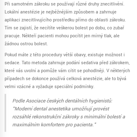
Při samotném zákroku se používají různé druhy znecitlivění.
Lokální anestézie je nejběžnějším způsobem a zahrnuje
aplikaci znecitlivujícího prostředku přímo do oblasti zákroku.
Tím se zajistí, že necítíte veškerou bolest po dobu, co zubař
pracuje. Někteří pacienti mohou pocítit jen mírný tlak, ale
žádnou ostrou bolest.
Pokud máte z této procedury větší obavy, existuje možnost i
sedace. Tato metoda zahrnuje podání sedativa před zákrokem,
které vás uvolní a pomůže vám cítit se pohodlněji. V některých
případech se dokonce používá celková anestézie, ale to bývá
velmi vzácné a vyžaduje speciální podmínky.
Podle Asociace českých dentálních hygienistů:
"Moderní dental anestetika umožňují provést
rozsáhlé rekonstrukční zákroky s minimální bolestí a
maximálním komfortem pro pacienta."