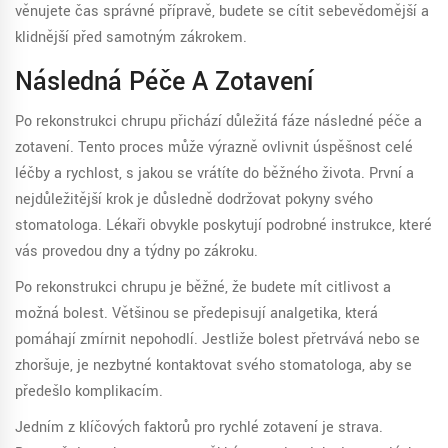
věnujete čas správné přípravě, budete se cítit sebevědomější a
klidnější před samotným zákrokem.
Následná Péče A Zotavení
Po rekonstrukci chrupu přichází důležitá fáze následné péče a
zotavení. Tento proces může výrazně ovlivnit úspěšnost celé
léčby a rychlost, s jakou se vrátíte do běžného života. První a
nejdůležitější krok je důsledně dodržovat pokyny svého
stomatologa. Lékaři obvykle poskytují podrobné instrukce, které
vás provedou dny a týdny po zákroku.
Po rekonstrukci chrupu je běžné, že budete mít citlivost a
možná bolest. Většinou se předepisují analgetika, která
pomáhají zmírnit nepohodlí. Jestliže bolest přetrvává nebo se
zhoršuje, je nezbytné kontaktovat svého stomatologa, aby se
předešlo komplikacím.
Jedním z klíčových faktorů pro rychlé zotavení je strava.