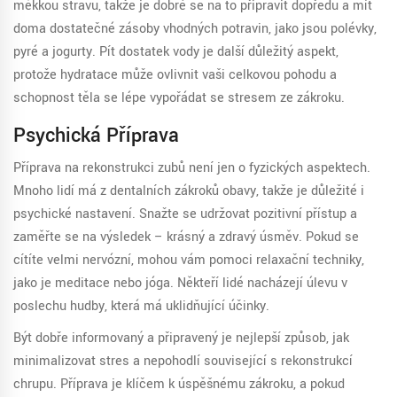
měkkou stravu, takže je dobré se na to připravit dopředu a mít
doma dostatečné zásoby vhodných potravin, jako jsou polévky,
pyré a jogurty. Pít dostatek vody je další důležitý aspekt,
protože hydratace může ovlivnit vaši celkovou pohodu a
schopnost těla se lépe vypořádat se stresem ze zákroku.
Psychická Příprava
Příprava na rekonstrukci zubů není jen o fyzických aspektech.
Mnoho lidí má z dentalních zákroků obavy, takže je důležité i
psychické nastavení. Snažte se udržovat pozitivní přístup a
zaměřte se na výsledek – krásný a zdravý úsměv. Pokud se
cítíte velmi nervózní, mohou vám pomoci relaxační techniky,
jako je meditace nebo jóga. Někteří lidé nacházejí úlevu v
poslechu hudby, která má uklidňující účinky.
Být dobře informovaný a připravený je nejlepší způsob, jak
minimalizovat stres a nepohodlí související s rekonstrukcí
chrupu. Příprava je klíčem k úspěšnému zákroku, a pokud