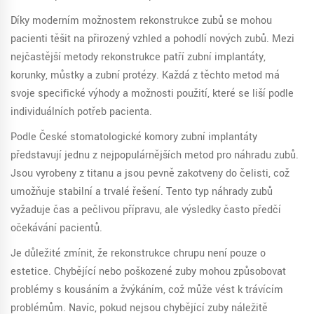
Díky moderním možnostem rekonstrukce zubů se mohou
pacienti těšit na přirozený vzhled a pohodlí nových zubů. Mezi
nejčastější metody rekonstrukce patří zubní implantáty,
korunky, můstky a zubní protézy. Každá z těchto metod má
svoje specifické výhody a možnosti použití, které se liší podle
individuálních potřeb pacienta.
Podle České stomatologické komory zubní implantáty
představují jednu z nejpopulárnějších metod pro náhradu zubů.
Jsou vyrobeny z titanu a jsou pevně zakotveny do čelisti, což
umožňuje stabilní a trvalé řešení. Tento typ náhrady zubů
vyžaduje čas a pečlivou přípravu, ale výsledky často předčí
očekávání pacientů.
Je důležité zmínit, že rekonstrukce chrupu není pouze o
estetice. Chybějící nebo poškozené zuby mohou způsobovat
problémy s kousáním a žvýkáním, což může vést k trávícím
problémům. Navíc, pokud nejsou chybějící zuby náležitě