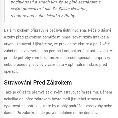
pochybnosti a strach tím, že se plně seznámíte s
celým procesem,“ říká Dr. Eliška Novotná,
renomovaná zubní lékařka z Prahy.
Dalším krokem přípravy je pečlivá
ústní hygiena
. Péče o dásně
a zuby před zákrokem pomůže minimalizovat riziko infekce a
urychlí zotavení. Ujistěte se, že pravidelně čistíte a používáte
zubní nit, a vezměte si na pomoc i antibakteriální ústní vodu. V
případě potřeby vám lékař může doporučit speciální přípravky
nebo procedury, aby byly vaše ústa v optimálním stavu před
operací.
Stravování Před Zákrokem
Také je důležité přemýšlet o svém stravovacím režimu. Během
několika dní před zákrokem byste měli jíst lehčí stravu a
vyvarovat se potravin, které by mohly podráždit vaše zuby nebo
dásně. Po zákroku bude pravděpodobně nutné dodržovat