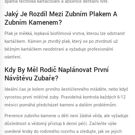
špatná technika kartáčování a absence dentální nitě.
Jaký Je Rozdíl Mezi Zubním Plakem A
Zubním Kamenem?
Plak je měkká, lepkavá biofilmová vrstva, kterou lze odstranit
kartáčkem. Kámen je ztvrdlý plak, který se po ztvrdnutí už
běžným kartáčkem neodstraní a vyžaduje profesionální
ošetření.
Kdy By Měl Rodič Naplánovat První
Návštěvu Zubaře?
Ideální čas je kolem prvního šestičlenného mláděte, nebo když
vyrostou první mléčné zuby. Pravidelná kontrola každých 6-12
měsíci pomáhá předcházet kameni a dalším problémům.
Prevence zubního kamene u dětí není žádná věda, ale vyžaduje
důslednost a vědomý přístup k denní péči. Začleňte výše
uvedené kroky do rodinného rozvrhu a sledujte, jak se jejich