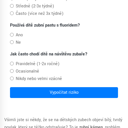
Středně (2-3x týdně)
Často (více než 3x týdně)
Používá dítě zubní pastu s fluoridem?
Ano
Ne
Jak často chodí dítě na návštěvu zubaře?
Pravidelně (1-2x ročně)
Ocasionalně
Nikdy nebo velmi vzácně
Vypočítat riziko
Všimli jste si někdy, že se na dětských zubech objeví bílý, tvrdý
povlak, který se těžko odstraňuje? To je
zubní kámen
, problém,