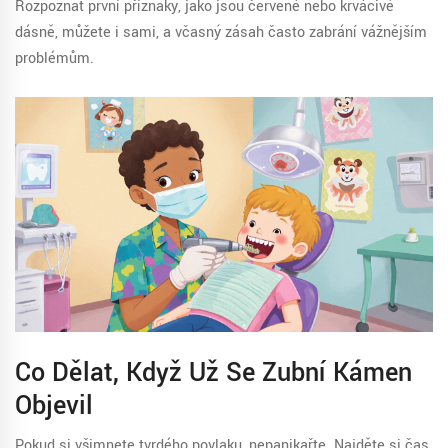
Rozpoznat první příznaky, jako jsou červené nebo krvácivé
dásně, můžete i sami, a včasný zásah často zabrání vážnějším
problémům.
Co Dělat, Když Už Se Zubní Kámen
Objevil
Pokud si všimnete tvrdého povlaku, nepanikařte. Najděte si čas