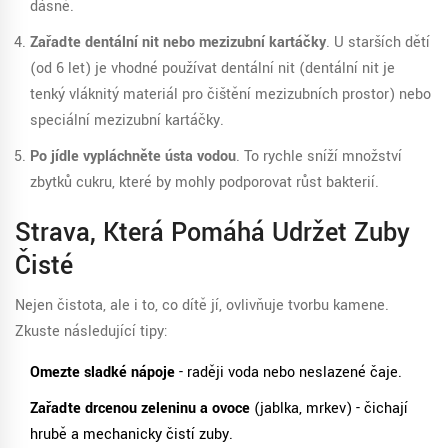
dásně.
Zařaďte dentální nit nebo mezizubní kartáčky
. U starších dětí
(od 6 let) je vhodné používat dentální nit (
dentální nit
je
tenký vláknitý materiál pro čištění mezizubních prostor
) nebo
speciální mezizubní kartáčky.
Po jídle vypláchněte ústa vodou
. To rychle sníží množství
zbytků cukru, které by mohly podporovat růst bakterií.
Strava, Která Pomáhá Udržet Zuby
Čisté
Nejen čistota, ale i to, co dítě jí, ovlivňuje tvorbu kamene.
Zkuste následující tipy:
Omezte sladké nápoje
- raději voda nebo neslazené čaje.
Zařaďte drcenou zeleninu a ovoce
(jablka, mrkev) - čichají
hrubě a mechanicky čistí zuby.