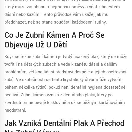
který může zasáhnout i nejmenší úsměvy a vést k bolestem
dásní nebo kazům. Tento průvodce vám ukáže, jak mu
předcházet, než se stane součástí každodenní rutiny.
Co Je Zubní Kámen A Proč Se
Objevuje Už U Dětí
Když se řekne
zubní kámen
je
tvrdý usazený plak, který se může
tvořit i na dětských zubech a vede k zánětu dásní a dalším
problémům
, většina lidí si představí dospělé a jejich ošetřování
zubů. Ve skutečnosti se tento krystalický útvar může vytvořit
během několika týdnů, pokud není dentální hygiena dostatečně
pečlivá. Zubní kámen vzniká z dentálního plaku, který po
ztvrdnutí přilne pevně k sklovině a už se běžným kartáčováním
neodstraní.
Jak Vzniká Dentální Plak A Přechod