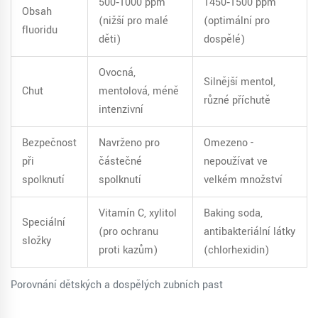
500‑1000 ppm
1450‑1500 ppm
Obsah
(nižší pro malé
(optimální pro
fluoridu
děti)
dospělé)
Ovocná,
Silnější mentol,
Chuť
mentolová, méně
různé příchutě
intenzivní
Bezpečnost
Navrženo pro
Omezeno -
při
částečné
nepoužívat ve
spolknutí
spolknutí
velkém množství
Vitamín C, xylitol
Baking soda,
Speciální
(pro ochranu
antibakteriální látky
složky
proti kazům)
(chlorhexidin)
Porovnání dětských a dospělých zubních past