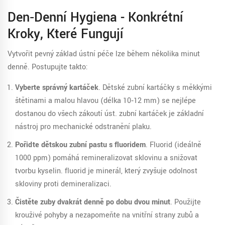
Den‑denní Hygiena - Konkrétní
Kroky, Které Fungují
Vytvořit pevný základ ústní péče lze během několika minut
denně. Postupujte takto:
Vyberte správný kartáček
. Dětské zubní kartáčky s měkkými
štětinami a malou hlavou (délka 10‑12 mm) se nejlépe
dostanou do všech zákoutí úst.
zubní kartáček
je
základní
nástroj pro mechanické odstranění plaku
.
Pořiďte dětskou zubní pastu s fluoridem
. Fluorid (ideálně
1000 ppm) pomáhá remineralizovat sklovinu a snižovat
tvorbu kyselin.
fluorid
je
minerál, který zvyšuje odolnost
skloviny proti demineralizaci
.
Čistěte zuby dvakrát denně po dobu dvou minut
. Použijte
krouživé pohyby a nezapomeňte na vnitřní strany zubů a