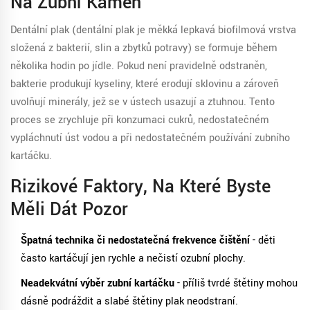
Na Zubní Kámen
Dentální plak (
dentální plak
je
měkká lepkavá biofilmová vrstva
složená z bakterií, slin a zbytků potravy
) se formuje během
několika hodin po jídle. Pokud není pravidelně odstraněn,
bakterie produkují kyseliny, které erodují sklovinu a zároveň
uvolňují minerály, jež se v ústech usazují a ztuhnou. Tento
proces se zrychluje při konzumaci cukrů, nedostatečném
vypláchnutí úst vodou a při nedostatečném používání zubního
kartáčku.
Rizikové Faktory, Na Které Byste
Měli Dát Pozor
Špatná technika či nedostatečná frekvence čištění
- děti
často kartáčují jen rychle a nečistí ozubní plochy.
Neadekvátní výběr zubní kartáčku
- příliš tvrdé štětiny mohou
dásně podráždit a slabé štětiny plak neodstraní.