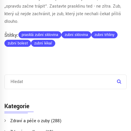
„opravdu začne trápit“. Zastavte prasklinu teď - ne zítra. Zub,
který už nejde zachránit, je zub, který jste nechali čekat příliš
dlouho.
Štítky:
prasklá zubní sklovina
zubní sklovina
zubní trhliny
zubní bolest
zubní lékař
Kategorie
Zdraví a péče o zuby
(288)