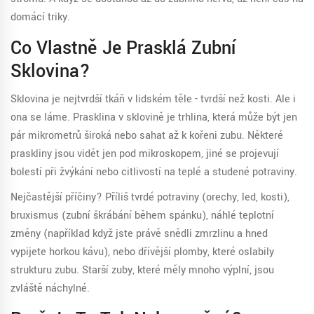
domácí triky.
Co Vlastně Je Prasklá Zubní
Sklovina?
Sklovina je nejtvrdší tkáň v lidském těle - tvrdší než kosti. Ale i
ona se láme. Prasklina v sklovině je trhlina, která může být jen
pár mikrometrů široká nebo sahat až k kořeni zubu. Některé
praskliny jsou vidět jen pod mikroskopem, jiné se projevují
bolestí při žvýkání nebo citlivostí na teplé a studené potraviny.
Nejčastější příčiny? Příliš tvrdé potraviny (orechy, led, kosti),
bruxismus (zubní škrábání během spánku), náhlé teplotní
změny (například když jste právě snědli zmrzlinu a hned
vypijete horkou kávu), nebo dřívější plomby, které oslabily
strukturu zubu. Starší zuby, které měly mnoho výplní, jsou
zvláště náchylné.