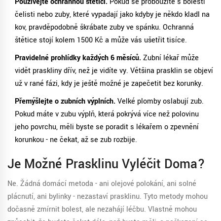
Používejte ochrannou štětici.
Pokud se probouzíte s bolestí
čelisti nebo zuby, které vypadají jako kdyby je někdo kladl na
kov, pravděpodobně škrábate zuby ve spánku. Ochranná
štětice stojí kolem 1500 Kč a může vás ušetřit tisíce.
Pravidelné prohlídky každých 6 měsíců.
Zubní lékař může
vidět praskliny dřív, než je vidíte vy. Většina prasklin se objeví
už v rané fázi, kdy je ještě možné je zapečetit bez korunky.
Přemýšlejte o zubních výplních.
Velké plomby oslabují zub.
Pokud máte v zubu výplň, která pokrývá více než polovinu
jeho povrchu, měli byste se poradit s lékařem o zpevnění
korunkou - ne čekat, až se zub rozbije.
Je Možné Prasklinu Vyléčit Doma?
Ne. Žádná domácí metoda - ani olejové polokání, ani solné
plácnutí, ani bylinky - nezastaví prasklinu. Tyto metody mohou
dočasně zmírnit bolest, ale nezahájí léčbu. Vlastně mohou