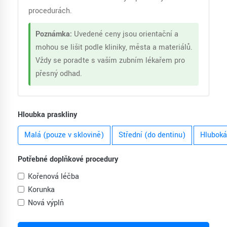
procedurách.
Poznámka:
Uvedené ceny jsou orientační a
mohou se lišit podle kliniky, města a materiálů.
Vždy se poraďte s vaším zubním lékařem pro
přesný odhad.
Hloubka praskliny
Malá (pouze v sklovině)
Střední (do dentinu)
Hluboká
Potřebné doplňkové procedury
Kořenová léčba
Korunka
Nová výplň