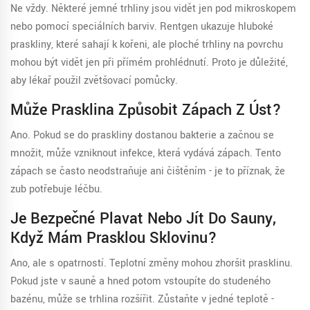
Ne vždy. Některé jemné trhliny jsou vidět jen pod mikroskopem
nebo pomocí speciálních barviv. Rentgen ukazuje hluboké
praskliny, které sahají k kořeni, ale ploché trhliny na povrchu
mohou být vidět jen při přímém prohlédnutí. Proto je důležité,
aby lékař použil zvětšovací pomůcky.
Může Prasklina Způsobit Zápach Z Úst?
Ano. Pokud se do praskliny dostanou bakterie a začnou se
množit, může vzniknout infekce, která vydává zápach. Tento
zápach se často neodstraňuje ani čištěním - je to příznak, že
zub potřebuje léčbu.
Je Bezpečné Plavat Nebo Jít Do Sauny,
Když Mám Prasklou Sklovinu?
Ano, ale s opatrností. Teplotní změny mohou zhoršit prasklinu.
Pokud jste v sauně a hned potom vstoupíte do studeného
bazénu, může se trhlina rozšířit. Zůstaňte v jedné teplotě -