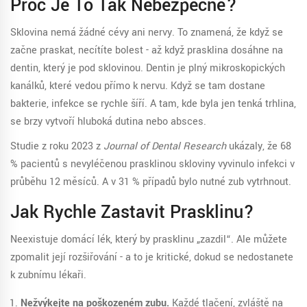
Proč Je To Tak Nebezpečné?
Sklovina nemá žádné cévy ani nervy. To znamená, že když se
začne praskat, necítíte bolest - až když prasklina dosáhne na
dentin, který je pod sklovinou. Dentin je plný mikroskopických
kanálků, které vedou přímo k nervu. Když se tam dostane
bakterie, infekce se rychle šíří. A tam, kde byla jen tenká trhlina,
se brzy vytvoří hluboká dutina nebo absces.
Studie z roku 2023 z
Journal of Dental Research
ukázaly, že 68
% pacientů s nevyléčenou prasklinou skloviny vyvinulo infekci v
průběhu 12 měsíců. A v 31 % případů bylo nutné zub vytrhnout.
Jak Rychle Zastavit Prasklinu?
Neexistuje domácí lék, který by prasklinu „zazdil“. Ale můžete
zpomalit její rozšiřování - a to je kritické, dokud se nedostanete
k zubnímu lékaři.
Nežvýkejte na poškozeném zubu.
Každé tlačení, zvláště na