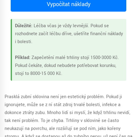
Vypočítat náklady
Důležité:
Léčba včas je vždy levnější. Pokud se
rozhodnete začít léčbu dříve, ušetříte finanční náklady
i bolesti.
Příklad:
Zapečetění malé trhliny stojí 1500-3000 Kč.
Pokud čekáte, dokud nebudete potřebovat korunku,
stojí to 8000-15 000 Kč.
Prasklá zubní sklovina není jen estetický problém. Pokud ji
ignorujete, může se z ní stát zdroj trvalé bolesti, infekce a
dokonce ztráty zubu. Mnoho lidí si myslí, že když trhlinu nevidí,
tak není problém. To je chyba. Trhliny v sklovině se často
neukazují na povrchu, ale rozšiřují se pod ním, jako kořeny
stromu. A když se dostanou až do zubního nervu, už není čas na