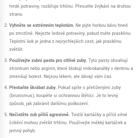
tvrdé potraviny, rozšiřuje trhlinu. Přesuňte žvýkání na druhou
stranu.
Vyhněte se extrémním teplotám.
Ne pijte horkou kávu hned
po zmrzlině. Nejezte ledové potraviny, pokud máte prasklinu.
Teplotní šok je jedna z nejrychlejších cest, jak prasklinu
zvětšit.
Používejte zubní pasta pro citlivé zuby.
Tyto pasty obsahují
strontium nebo arginin, které blokují mikrokanálky v dentinu a
zmenšují bolest. Nejsou lékem, ale dávají vám čas.
Přestaňte škrábat zuby.
Pokud spíte s přetíženými zuby
(bruxismus), koupěte si ochrannou štětici. Je to levný
způsob, jak zabránit dalšímu poškození.
Nečistěte zub příliš agresivně.
Tvrďší kartáčky a příliš silné
čištění mohou zvětšit trhlinu. Používejte měkký kartáček a
jemný pohyb.