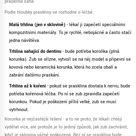
prasklina sahá.
Podle hloubky praskliny se rozhodne o léčbě:
Malá trhlina (jen v sklovině)
- lékař ji zapečetí speciálními
kompozitními materiály. To je rychlé, nebojácné a často stačí
jedna návštěva.
Trhlina sahající do dentinu
- bude potřeba koroňka (plná
korunka). Zub se ořízne, vytvoří se na něj model a připevní se
kovová nebo keramická korunka, která ho zcela obalí a
zabrání dalšímu praskání.
Trhlina až k kořeni
- pokud se prasklina dostala k nervu, bude
potřeba kořenová léčba. Po ní se zub zpravidla zapečetí
korunkou. Pokud je poškození příliš velké, zub se musí
vytrhnout.
Korunka je nejčastější řešení - a to ne proto, že lékaři chtějí
vydělat více, ale protože je to jediný způsob, jak zub zachránit,
když je sklovina vážně poškozená. Bez ní se prasklina bude