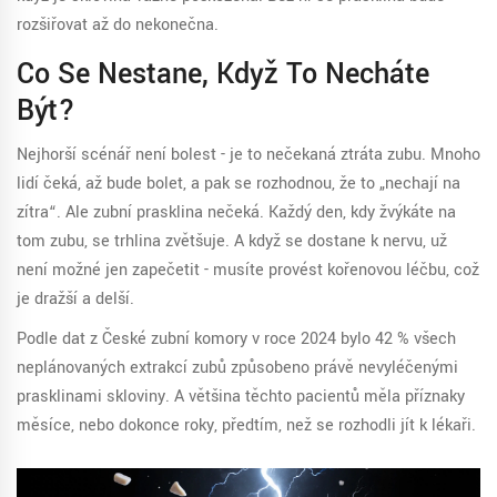
rozšiřovat až do nekonečna.
Co Se Nestane, Když To Necháte
Být?
Nejhorší scénář není bolest - je to nečekaná ztráta zubu. Mnoho
lidí čeká, až bude bolet, a pak se rozhodnou, že to „nechají na
zítra“. Ale zubní prasklina nečeká. Každý den, kdy žvýkáte na
tom zubu, se trhlina zvětšuje. A když se dostane k nervu, už
není možné jen zapečetit - musíte provést kořenovou léčbu, což
je dražší a delší.
Podle dat z České zubní komory v roce 2024 bylo 42 % všech
neplánovaných extrakcí zubů způsobeno právě nevyléčenými
prasklinami skloviny. A většina těchto pacientů měla příznaky
měsíce, nebo dokonce roky, předtím, než se rozhodli jít k lékaři.