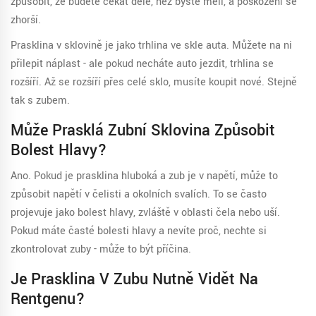
způsobit, že budete čekat déle, než byste měli, a poškození se
zhorší.
Prasklina v sklovině je jako trhlina ve skle auta. Můžete na ni
přilepit náplast - ale pokud necháte auto jezdit, trhlina se
rozšíří. Až se rozšíří přes celé sklo, musíte koupit nové. Stejně
tak s zubem.
Může Prasklá Zubní Sklovina Způsobit
Bolest Hlavy?
Ano. Pokud je prasklina hluboká a zub je v napětí, může to
způsobit napětí v čelisti a okolních svalích. To se často
projevuje jako bolest hlavy, zvláště v oblasti čela nebo uší.
Pokud máte časté bolesti hlavy a nevíte proč, nechte si
zkontrolovat zuby - může to být příčina.
Je Prasklina V Zubu Nutně Vidět Na
Rentgenu?