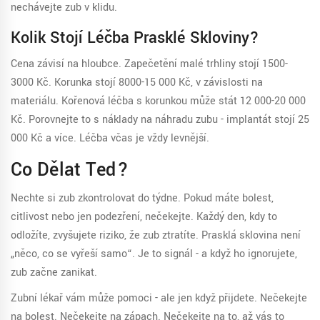
nechávejte zub v klidu.
Kolik Stojí Léčba Prasklé Skloviny?
Cena závisí na hloubce. Zapečetění malé trhliny stojí 1500-
3000 Kč. Korunka stojí 8000-15 000 Kč, v závislosti na
materiálu. Kořenová léčba s korunkou může stát 12 000-20 000
Kč. Porovnejte to s náklady na náhradu zubu - implantát stojí 25
000 Kč a více. Léčba včas je vždy levnější.
Co Dělat Teď?
Nechte si zub zkontrolovat do týdne. Pokud máte bolest,
citlivost nebo jen podezření, nečekejte. Každý den, kdy to
odložíte, zvyšujete riziko, že zub ztratíte. Prasklá sklovina není
„něco, co se vyřeší samo“. Je to signál - a když ho ignorujete,
zub začne zanikat.
Zubní lékař vám může pomoci - ale jen když přijdete. Nečekejte
na bolest. Nečekejte na zápach. Nečekejte na to, až vás to