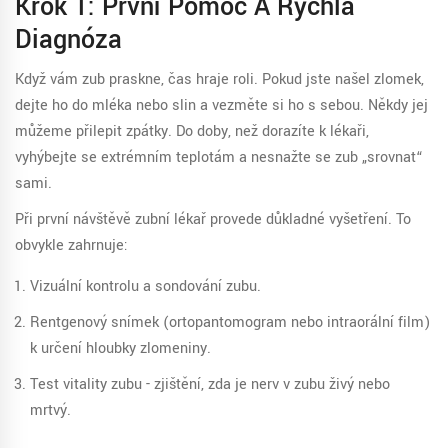
Krok 1: První Pomoc A Rychlá
Diagnóza
Když vám zub praskne, čas hraje roli. Pokud jste našel zlomek,
dejte ho do mléka nebo slin a vezměte si ho s sebou. Někdy jej
můžeme přilepit zpátky. Do doby, než dorazíte k lékaři,
vyhýbejte se extrémním teplotám a nesnažte se zub „srovnat“
sami.
Při první návštěvě zubní lékař provede důkladné vyšetření. To
obvykle zahrnuje:
Vizuální kontrolu a sondování zubu.
Rentgenový snímek (ortopantomogram nebo intraorální film)
k určení hloubky zlomeniny.
Test vitality zubu - zjištění, zda je nerv v zubu živý nebo
mrtvý.