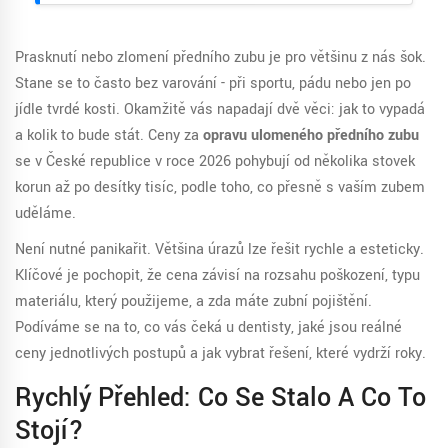
Prasknutí nebo zlomení předního zubu je pro většinu z nás šok.
Stane se to často bez varování - při sportu, pádu nebo jen po
jídle tvrdé kosti. Okamžitě vás napadají dvě věci: jak to vypadá
a kolik to bude stát. Ceny za
opravu ulomeného předního zubu
se v České republice v roce 2026 pohybují od několika stovek
korun až po desítky tisíc, podle toho, co přesně s vaším zubem
uděláme.
Není nutné panikařit. Většina úrazů lze řešit rychle a esteticky.
Klíčové je pochopit, že cena závisí na rozsahu poškození, typu
materiálu, který použijeme, a zda máte zubní pojištění.
Podíváme se na to, co vás čeká u dentisty, jaké jsou reálné
ceny jednotlivých postupů a jak vybrat řešení, které vydrží roky.
Rychlý Přehled: Co Se Stalo A Co To
Stojí?