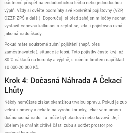
částečně přispět na endodontickou léčbu nebo jednoduchou
výplň. Vždy si ověřte podmínky své konkrétní pojišťovny (VZP,
OZZP, ZPŠ a další). Doporučuji si před zahájením léčby nechat
vystavit cenovou kalkulaci a zeptat se, zda ji pojišťovna uzná
jako náhradu škody.
Pokud máte soukromé zubní pojištění (např. přes
zaměstnavatele), situace je lepší. Tyto pojistky často kryjí až
80 % nákladů na korunky a výplně, s ročním limitem například
10 000-20 000 Kč.
Krok 4: Dočasná Náhrada A Čekací
Lhůty
Někdy nemůžete získat okamžitou trvalou opravu. Pokud je zub
velmi zlomený a čekáte na výrobu korunky, lékař vám umístí
dočasnou náhradu. Ta může být plastová nebo kovová. Její
účelem je chránit citlivé části zubu a udržet prostor pro