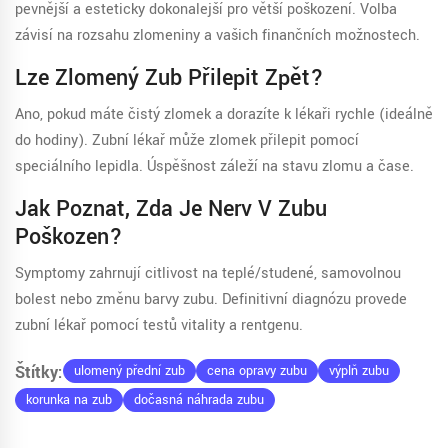
pevnější a esteticky dokonalejší pro větší poškození. Volba
závisí na rozsahu zlomeniny a vašich finančních možnostech.
Lze Zlomený Zub Přilepit Zpět?
Ano, pokud máte čistý zlomek a dorazíte k lékaři rychle (ideálně
do hodiny). Zubní lékař může zlomek přilepit pomocí
speciálního lepidla. Úspěšnost záleží na stavu zlomu a čase.
Jak Poznat, Zda Je Nerv V Zubu
Poškozen?
Symptomy zahrnují citlivost na teplé/studené, samovolnou
bolest nebo změnu barvy zubu. Definitivní diagnózu provede
zubní lékař pomocí testů vitality a rentgenu.
Štítky:
ulomený přední zub
cena opravy zubu
výplň zubu
korunka na zub
dočasná náhrada zubu