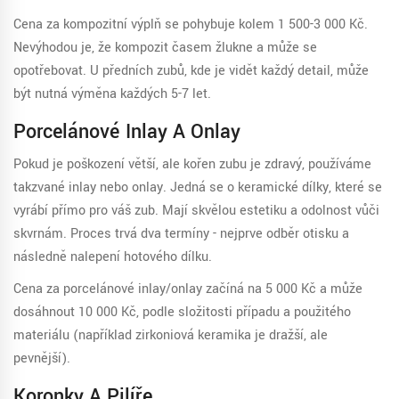
Cena za
kompozitní výplň
se pohybuje kolem 1 500-3 000 Kč.
Nevýhodou je, že kompozit časem žlukne a může se
opotřebovat. U předních zubů, kde je vidět každý detail, může
být nutná výměna každých 5-7 let.
Porcelánové Inlay A Onlay
Pokud je poškození větší, ale kořen zubu je zdravý, používáme
takzvané inlay nebo onlay. Jedná se o keramické dílky, které se
vyrábí přímo pro váš zub. Mají skvělou estetiku a odolnost vůči
skvrnám. Proces trvá dva termíny - nejprve odběr otisku a
následně nalepení hotového dílku.
Cena za porcelánové inlay/onlay začíná na 5 000 Kč a může
dosáhnout 10 000 Kč, podle složitosti případu a použitého
materiálu (například zirkoniová keramika je dražší, ale
pevnější).
Koronky A Pilíře