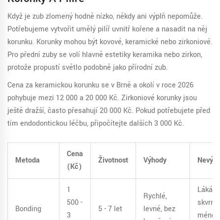
Když je zub zlomený hodně nízko, někdy ani výplň nepomůže.
Potřebujeme vytvořit umělý pilíř uvnitř kořene a nasadit na něj
korunku. Korunky mohou být kovové, keramické nebo zirkoniové.
Pro přední zuby se volí hlavně estetiky keramika nebo zirkon,
protože propustí světlo podobně jako přírodní zub.
Cena za
keramickou korunku
se v Brně a okolí v roce 2026
pohybuje mezi 12 000 a 20 000 Kč. Zirkoniové korunky jsou
ještě dražší, často přesahují 20 000 Kč. Pokud potřebujete před
tím endodontickou léčbu, připočítejte dalších 3 000 Kč.
Cena
Metoda
Životnost
Výhody
Nevýh
(Kč)
1
Láká
Rychlé,
500 -
skvrny,
Bonding
5 - 7 let
levné, bez
3
méně