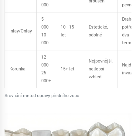
broušení
000
pevné
5
Drahe
000 -
10 - 15
Estetické,
potřebu
Inlay/Onlay
10
let
odolné
dva
000
termín
12
Nejpevnější,
000 -
Najdra
Korunka
15+ let
nejlepší
25
invaziv
vzhled
000+
Srovnání metod opravy předního zubu