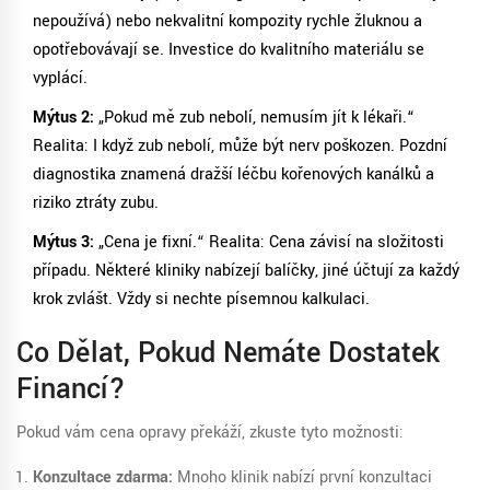
nepoužívá) nebo nekvalitní kompozity rychle žluknou a
opotřebovávají se. Investice do kvalitního materiálu se
vyplácí.
Mýtus 2:
„Pokud mě zub nebolí, nemusím jít k lékaři.“
Realita: I když zub nebolí, může být nerv poškozen. Pozdní
diagnostika znamená dražší léčbu kořenových kanálků a
riziko ztráty zubu.
Mýtus 3:
„Cena je fixní.“ Realita: Cena závisí na složitosti
případu. Některé kliniky nabízejí balíčky, jiné účtují za každý
krok zvlášť. Vždy si nechte písemnou kalkulaci.
Co Dělat, Pokud Nemáte Dostatek
Financí?
Pokud vám cena opravy překáží, zkuste tyto možnosti:
Konzultace zdarma:
Mnoho klinik nabízí první konzultaci