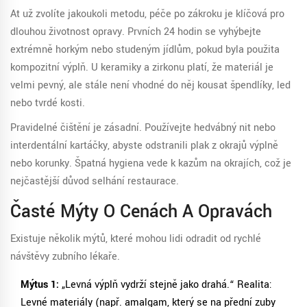
Ať už zvolíte jakoukoli metodu, péče po zákroku je klíčová pro
dlouhou životnost opravy. Prvních 24 hodin se vyhýbejte
extrémně horkým nebo studeným jídlům, pokud byla použita
kompozitní výplň. U keramiky a zirkonu platí, že materiál je
velmi pevný, ale stále není vhodné do něj kousat špendlíky, led
nebo tvrdé kosti.
Pravidelné čištění je zásadní. Používejte hedvábný nit nebo
interdentální kartáčky, abyste odstranili plak z okrajů výplně
nebo korunky. Špatná hygiena vede k kazům na okrajích, což je
nejčastější důvod selhání restaurace.
Časté Mýty O Cenách A Opravách
Existuje několik mýtů, které mohou lidi odradit od rychlé
návštěvy zubního lékaře.
Mýtus 1:
„Levná výplň vydrží stejně jako drahá.“ Realita:
Levné materiály (např. amalgam, který se na přední zuby