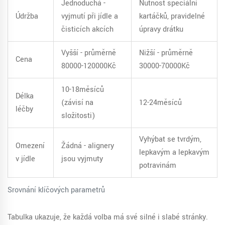
Jednoduchá -
Nutnost speciální
Údržba
vyjmutí při jídle a
kartáčků, pravidelné
čisticích akcích
úpravy drátku
Vyšší - průměrně
Nižší - průměrně
Cena
80000-120000Kč
30000-70000Kč
10-18měsíců
Délka
(závisí na
12-24měsíců
léčby
složitosti)
Vyhýbat se tvrdým,
Omezení
Žádná - alignery
lepkavým a lepkavým
v jídle
jsou vyjmuty
potravinám
Srovnání klíčových parametrů
Tabulka ukazuje, že každá volba má své silné i slabé stránky.