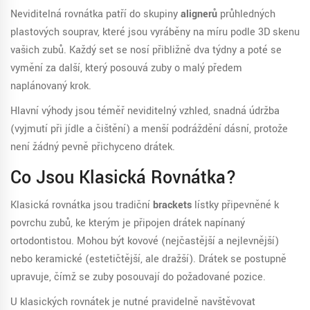
Neviditelná rovnátka patří do skupiny
alignerů
průhledných
plastových souprav, které jsou vyráběny na míru podle 3D skenu
vašich zubů
. Každý set se nosí přibližně dva týdny a poté se
vymění za další, který posouvá zuby o malý předem
naplánovaný krok.
Hlavní výhody jsou téměř neviditelný vzhled, snadná údržba
(vyjmutí při jídle a čištění) a menší podráždění dásní, protože
není žádný pevně přichyceno drátek.
Co Jsou Klasická Rovnátka?
Klasická rovnátka jsou tradiční
brackets
lístky připevněné k
povrchu zubů, ke kterým je připojen drátek napínaný
ortodontistou
. Mohou být kovové (nejčastější a nejlevnější)
nebo keramické (estetičtější, ale dražší). Drátek se postupně
upravuje, čímž se zuby posouvají do požadované pozice.
U klasických rovnátek je nutné pravidelně navštěvovat