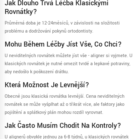
Jak Dlouho Trvá Léčba Klasickými
Rovnátky?
Průměrná doba je 12-24měsíců, v závislosti na složitosti
problému a dodržování pokynů ortodontisty.
Mohu Během Léčby Jíst Vše, Co Chci?
U neviditelných rovnátek můžete jíst vše - aligner si vyjmete. U
klasických rovnátek je nutné omezit tvrdé a lepkavé potraviny,
aby nedošlo k poškození drátku.
Která Možnost Je Levnější?
Obecně jsou klasická rovnátka levnější. Cena neviditelných
rovnátek se může vyšplhat až o třikrát více, ale faktory jako
pojištění a splátkový plán mohou rozdíl vyrovnat.
Jak Často Musím Chodit Na Kontroly?
U alignerů obvykle jednou za 6-8 týdnů, u klasických rovnátek