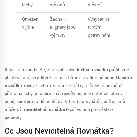
léčby
měsíců
měsíců
Omezení
Žádná –
Vyhýbat se
v jídle
alignery jsou
tvrdým
vyjmuty
potravinám
Když se rozhodujete, zda zvolit
neviditelná rovnátka
průhledné
plastové alignery, které se nosí téměř neviditelně
nebo
klasická
rovnátka
kovové nebo keramické drátky a lístky připevněné
přímo na zuby
, je dobré znát rozdíly nejen v estetice, ale i v
ceně, komfortu a délce léčby. V tomto srovnání zjistíte, proč
může být
neviditelná rovnátka
lepší volbou pro některé
pacienty.
Co Jsou Neviditelná Rovnátka?