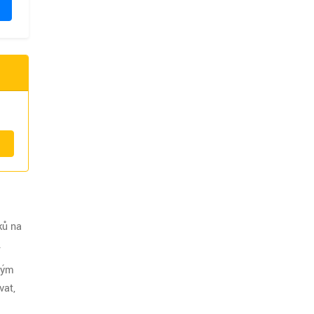
ků na
.
ovým
vat,