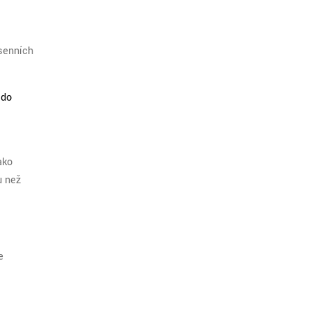
ásenních
 do
ako
u než
e