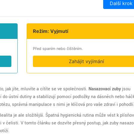
Další krok
Režim: Vyjmutí
Před spaním nebo čištěním.
Zahájit vyjímání
 jak jíte, mluvíte a cítíte se ve společnosti.
Nasazovací zuby
jsou
í do ústní dutiny a stabilizují pomocí podložky na dásněch nebo háč
tézu, správná manipulace s nimi je klíčová pro vaše zdraví i pohodlí
Realita je ale složitější. Špatná hygienická rutina může vést k plísň
 v čelisti. V tomto článku se dozvíte přesný postup, jak zuby nasazo
otíží.