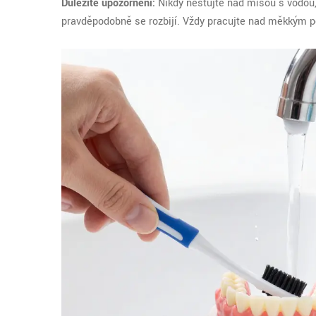
Důležité upozornění:
Nikdy nestůjte nad mísou s vodou, 
pravděpodobně se rozbijí. Vždy pracujte nad měkkým 