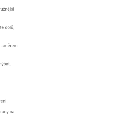
ružnější
te dolů,
zy směrem
hýbat.
ení.
trany na