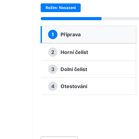
Režim: Nasazení
1
Příprava
2
Horní čelist
3
Dolní čelist
4
Otestování