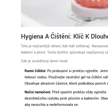
Hygiena A Čištění: Klíč K Dlouh
Toto je nejčastější oblast, kde lidé selhávají. Nasazovac
bakterií a plísní. Tento biofilm způsobuje nepříjemný z
Zde je osvědčený denní rituál:
Ranní čištění:
Po probuzení si protézu vyjměte. Jemn
tekoucí vodou. Používejte neutrální gel na čištění 
Obsahuje abrazivní částice, které poškrábou povrch a
Noční namočení:
Před spaním protézu vždy vyjměte. 
dezinfekčního roztoku proti plísním a bakteriím. Obe
aby neuschla a nedeformovala se.