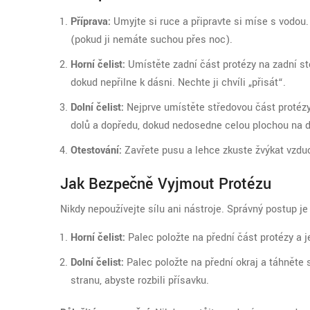
Příprava:
Umyjte si ruce a připravte si míse s vodou
(pokud ji nemáte suchou přes noc).
Horní čelist:
Umístěte zadní část protézy na zadní stě
dokud nepřilne k dásni. Nechte ji chvíli „přisát“.
Dolní čelist:
Nejprve umístěte středovou část protézy 
dolů a dopředu, dokud nedosedne celou plochou na 
Otestování:
Zavřete pusu a lehce zkuste žvýkat vzdu
Jak Bezpečně Vyjmout Protézu
Nikdy nepoužívejte sílu ani nástroje. Správný postup j
Horní čelist:
Palec položte na přední část protézy a
Dolní čelist:
Palec položte na přední okraj a táhněte s
stranu, abyste rozbili přísavku.