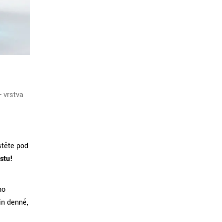
- vrstva
stěte pod
stu!
ho
in denně,