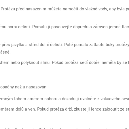
. Protézu před nasazením můžete namočit do vlažné vody, aby byla p
nu horní čelisti. Pomalu ji posouvejte dopředu a zároveň jemně tlač
přes jazylku a střed dolní čelisti. Poté pomalu zatlačte boky proté
dásně.
chem nebo polyknout slinu. Pokud protéza sedí dobře, neměla by se 
e opačný než u nasazování:
 jemným tahem směrem nahoru a dozadu ji uvolněte z vakuového sevř
měrem dolů a ven. Pokud protéza drží, zkuste ji lehce zakroutit ze s