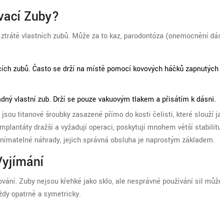
vací Zuby?
 ztrátě vlastních zubů. Může za to kaz, parodontóza (onemocnění d
:
cích zubů. Často se drží na místě pomocí kovových háčků zapnutých
žádný vlastní zub. Drží se pouze vakuovým tlakem a přisátím k dásni.
ž jsou
titanové šroubky zasazené přímo do kosti čelisti, které slouží j
 implantáty dražší a vyžadují operaci, poskytují mnohem větší stabilit
odnímatelné náhrady, jejich správná obsluha je naprostým základem.
Vyjímání
ání. Zuby nejsou křehké jako sklo, ale nesprávné používání sil můž
ždy opatrně a symetricky.