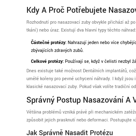
Kdy A Proč Potřebujete Nasazo
Rozhodnutí pro nasazovací zuby obvykle přichází až po
tkání) nebo úraz. Existují dva hlavní typy těchto náhrad
Částečné protézy:
Nahrazují jeden nebo více chybějí
zbývajících zdravých zubů.
Celkové protézy:
Používají se, když v čelisti nezbyl 
Dnes existuje také možnost
Dentálních implantátů
, co
umělé kořeny pro pevné uchycení náhrady
. I když jsou
klasické nasazovací zuby. Pokud však volíte tradiční 
Správný Postup Nasazování A 
Většina problémů vzniká právě při mechanickém zatěžov
způsobit jejich prasknutí nebo deformaci. Postupujte v
Jak Správně Nasadit Protézu