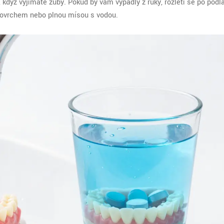
když vyjímáte zuby. Pokud by vám vypadly z ruky, rozletí se po podl
povrchem nebo plnou mísou s vodou.