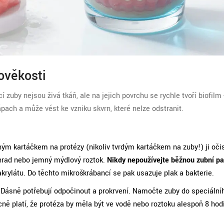
ověkosti
í zuby nejsou živá tkáň, ale na jejich povrchu se rychle tvoří biofilm 
ápach a může vést ke vzniku skvrn, které nelze odstranit.
ým kartáčkem na protézy (nikoliv tvrdým kartáčkem na zuby!) ji oči
náhrad nebo jemný mýdlový roztok.
Nikdy nepoužívejte běžnou zubní pa
krylátu. Do těchto mikroškrábancí se pak usazuje plak a bakterie.
Dásně potřebují odpočinout a prokrvení. Namočte zuby do speciální
cně platí, že protéza by měla být ve vodě nebo roztoku alespoň 8 hod