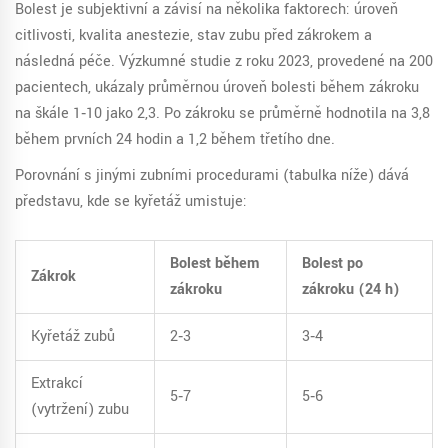
Bolest je subjektivní a závisí na několika faktorech: úroveň
citlivosti, kvalita anestezie, stav zubu před zákrokem a
následná péče. Výzkumné studie z roku 2023, provedené na 200
pacientech, ukázaly průměrnou úroveň bolesti během zákroku
na škále 1‑10 jako 2,3. Po zákroku se průměrně hodnotila na 3,8
během prvních 24 hodin a 1,2 během třetího dne.
Porovnání s jinými zubními procedurami (tabulka níže) dává
představu, kde se kyřetáž umisťuje:
Bolest během
Bolest po
Zákrok
zákroku
zákroku (24 h)
Kyřetáž zubů
2‑3
3‑4
Extrakcí
5‑7
5‑6
(vytržení) zubu