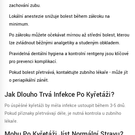
zachování zubu.
Lokální anestezie snižuje bolest během zákroku na
minimum.
Po zákroku můžete očekávat mírnou až střední bolest, kterou
lze zvládnout běžnými analgetiky a studeným obkladem.
Pravidelná dentální hygiena a kontrolní rentgeny jsou klíčové
pro prevenci komplikací.
Pokud bolest přetrvává, kontaktujte zubního lékaře - může jít
o periapikální zánět.
Jak Dlouho Trvá Infekce Po Kyřetáži?
Po úspěšné kyřetáži by měla infekce ustoupit během 3-5 dnů.
Pokud příznaky přetrvávají déle, je nutná kontrola u zubního
lékaře.
Mohu Po Kyřetáži Jíst Normální Stravu?