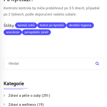
Kontrolní kontrola by měla proběhnout po 3-5 dnech, případně
po 2 týdnech, podle doporučení vašeho zubaře.
Štítky:
kyretáž zubů
bolest po kyretáži
dentální hygiena
anestezie
periapikální zánět
Kategorie
Zdraví a péče o zuby
(291)
Zdraví a wellness
(19)