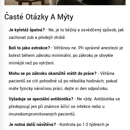
Časté Otázky A Mýty
Je kyřetáž špatná?
- Ne, je to běžný a osvědčený způsob, jak
zachovat zub a předejít ztrátě.
Bolí to jako extrakce?
- Většinou ne. Při správné anestezii je
bolest během zákroku minimální, po zákroku je obvykle
mírnější než po vytržení.
Mohu se po zákroku okamžitě vrátit do práce?
- Většina
pacientů se cítí pohodlně už po několika hodinách; pokud
máte fyzicky náročnou práci, dejte si den odpočinku.
Vyžaduje se speciální antibiotika?
- Ne vždy. Antibiotika se
předepisují jen při známce šířící se infekce nebo u
imunokompromitovaných pacientů.
Je nutná další návštěva?
- Kontrola po 1-2 týdnech je