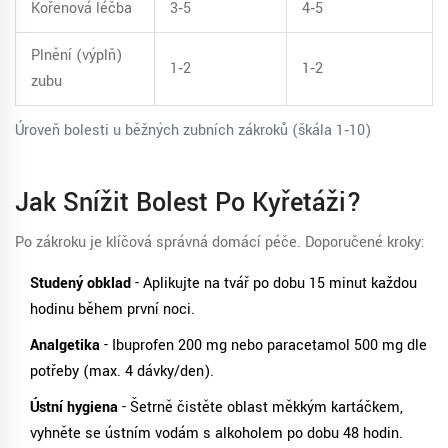
Kořenová léčba
3‑5
4‑5
Plnění (výplň)
1‑2
1‑2
zubu
Úroveň bolesti u běžných zubních zákroků (škála 1‑10)
Jak Snížit Bolest Po Kyřetáži?
Po zákroku je klíčová správná domácí péče. Doporučené kroky:
Studený obklad
- Aplikujte na tvář po dobu 15 minut každou
hodinu během první noci.
Analgetika
- Ibuprofen 200 mg nebo paracetamol 500 mg dle
potřeby (max. 4 dávky/den).
Ústní hygiena
- Šetrně čistěte oblast měkkým kartáčkem,
vyhněte se ústním vodám s alkoholem po dobu 48 hodin.