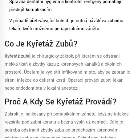
Správná dentální hygiena a kontrolní rentgeny pomáhají
předejít komplikacím.
V případě přetrvávající bolesti je nutná návštěva zubního
lékaře kvůli možnému periapikálnímu zánětu.
Co Je Kyřetáž Zubů?
Kyřetáž zubů
je chirurgický zákrok, při kterém se odstraní
měkká tkáň a zbytky kazu z kořenových kanálků a okolních
prostorů.
Účelem je vyčistit infikované místo, aby se zabránilo
šíření infekce do čelistní kosti
. Operaci provádí zubní lékař
nebo endodontista v lokální anestezi.
Proč A Kdy Se Kyřetáž Provádí?
Zákrok je indikovaný při periapikálním zánětu, když se infekce
rozšířila pod zubní korunu a běžná výplň už nestačí. Dále je
potřeba odstranit zbytky zubu po předchozím kořenovém