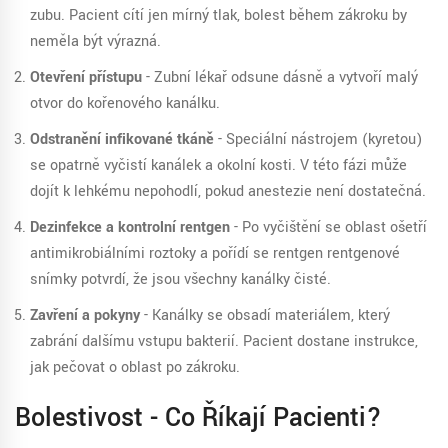
zubu
. Pacient cítí jen mírný tlak, bolest během zákroku by
neměla být výrazná.
Otevření přístupu
- Zubní lékař odsune dásně a vytvoří malý
otvor do kořenového kanálku.
Odstranění infikované tkáně
- Speciální nástrojem (kyretou)
se opatrně vyčistí kanálek a okolní kosti. V této fázi může
dojít k lehkému nepohodlí, pokud anestezie není dostatečná.
Dezinfekce a kontrolní rentgen
- Po vyčištění se oblast ošetří
antimikrobiálními roztoky a pořídí se
rentgen
rentgenové
snímky potvrdí, že jsou všechny kanálky čisté
.
Zavření a pokyny
- Kanálky se obsadí materiálem, který
zabrání dalšímu vstupu bakterií. Pacient dostane instrukce,
jak pečovat o oblast po zákroku.
Bolestivost - Co Říkají Pacienti?