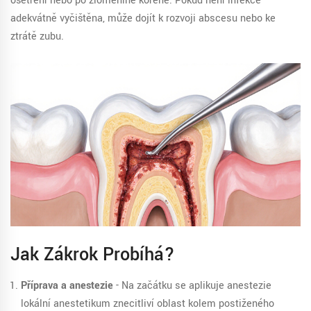
ošetření nebo po zlomenině kořene. Pokud není infekce
adekvátně vyčištěna, může dojít k rozvoji abscesu nebo ke
ztrátě zubu.
Jak Zákrok Probíhá?
Příprava a anestezie
- Na začátku se aplikuje
anestezie
lokální anestetikum znecitliví oblast kolem postiženého