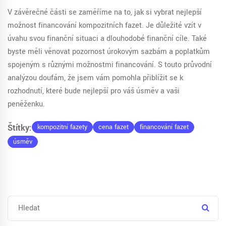
V závěrečné části se zaměříme na to, jak si vybrat nejlepší
možnost financování kompozitních fazet. Je důležité vzít v
úvahu svou finanční situaci a dlouhodobé finanční cíle. Také
byste měli věnovat pozornost úrokovým sazbám a poplatkům
spojeným s různými možnostmi financování. S touto průvodní
analýzou doufám, že jsem vám pomohla přiblížit se k
rozhodnutí, které bude nejlepší pro váš úsměv a vaši
peněženku.
Štítky:
kompozitní fazety
cena fazet
financování fazet
úsměv