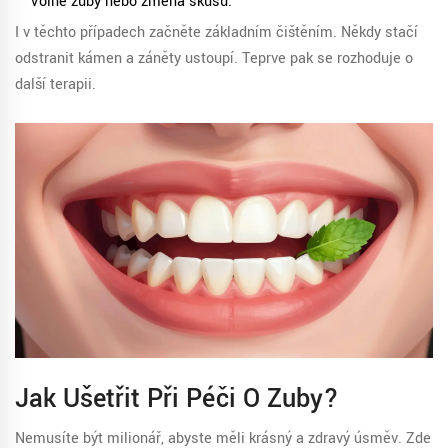
Volné zuby nebo změna skusu.
I v těchto případech začněte základním čištěním. Někdy stačí
odstranit kámen a záněty ustoupí. Teprve pak se rozhoduje o
další terapii.
Jak Ušetřit Při Péči O Zuby?
Nemusíte být milionář, abyste měli krásný a zdravý úsměv. Zde