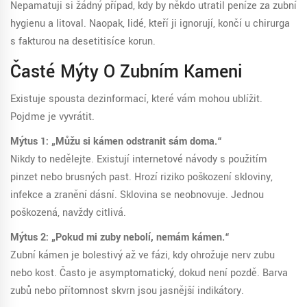
Nepamatuji si žádný případ, kdy by někdo utratil peníze za zubní
hygienu a litoval. Naopak, lidé, kteří ji ignorují, končí u chirurga
s fakturou na desetitisíce korun.
Časté Mýty O Zubním Kameni
Existuje spousta dezinformací, které vám mohou ublížit.
Pojďme je vyvrátit.
Mýtus 1: „Můžu si kámen odstranit sám doma.“
Nikdy to nedělejte. Existují internetové návody s použitím
pinzet nebo brusných past. Hrozí riziko poškození skloviny,
infekce a zranění dásní. Sklovina se neobnovuje. Jednou
poškozená, navždy citlivá.
Mýtus 2: „Pokud mi zuby nebolí, nemám kámen.“
Zubní kámen je bolestivý až ve fázi, kdy ohrožuje nerv zubu
nebo kost. Často je asymptomatický, dokud není pozdě. Barva
zubů nebo přítomnost skvrn jsou jasnější indikátory.