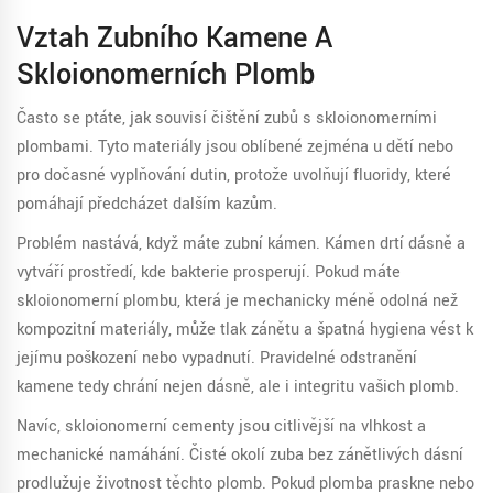
Vztah Zubního Kamene A
Skloionomerních Plomb
Často se ptáte, jak souvisí čištění zubů s
skloionomerními
plombami
. Tyto materiály jsou oblíbené zejména u dětí nebo
pro dočasné vyplňování dutin, protože uvolňují fluoridy, které
pomáhají předcházet dalším kazům.
Problém nastává, když máte zubní kámen. Kámen drtí dásně a
vytváří prostředí, kde bakterie prosperují. Pokud máte
skloionomerní plombu, která je mechanicky méně odolná než
kompozitní materiály, může tlak zánětu a špatná hygiena vést k
jejímu poškození nebo vypadnutí. Pravidelné odstranění
kamene tedy chrání nejen dásně, ale i integritu vašich plomb.
Navíc, skloionomerní cementy jsou citlivější na vlhkost a
mechanické namáhání. Čisté okolí zuba bez zánětlivých dásní
prodlužuje životnost těchto plomb. Pokud plomba praskne nebo