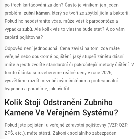
po třech kartáčování za den? Často je viníkem jen jeden
problém:
zubní kámen
, který se tvoří ze zbytků jídla a bakterií.
Pokud ho neodstraníte včas, může vést k parodontóze a
výpadku zubů. Ale kolik vás to vlastně bude stát? A co vám
zaplatí pojišťovna?
Odpověď není jednoduchá. Cena závisí na tom, zda máte
veřejné nebo soukromé pojištění, jaký stupeň zánětu dásní
máte a jestli zvolíte standardní či pokročilejší metody čištění. V
tomto článku si rozebereme reálné ceny v roce 2026,
vysvětlíme rozdíl mezi běžným čištěním a profesionální
hygienou a poradíme, jak ušetřit.
Kolik Stojí Odstranění Zubního
Kamene Ve Veřejném Systému?
Pokud jste pojištěni u veřejné zdravotní pojišťovny (VZP, OZP,
ZPŠ, etc.), máte štěstí. Zákoník sociálního zabezpečení