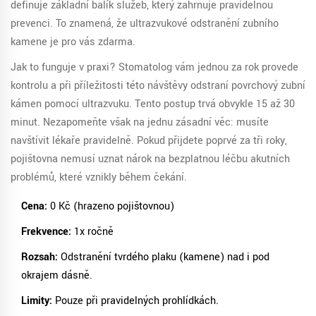
definuje základní balík služeb, který zahrnuje pravidelnou
prevenci. To znamená, že
ultrazvukové odstranění zubního
kamene
je pro vás zdarma.
Jak to funguje v praxi? Stomatolog vám jednou za rok provede
kontrolu a při příležitosti této návštěvy odstraní povrchový zubní
kámen pomocí ultrazvuku. Tento postup trvá obvykle 15 až 30
minut. Nezapomeňte však na jednu zásadní věc: musíte
navštívit lékaře pravidelně. Pokud přijdete poprvé za tři roky,
pojišťovna nemusí uznat nárok na bezplatnou léčbu akutních
problémů, které vznikly během čekání.
Cena:
0 Kč (hrazeno pojišťovnou)
Frekvence:
1x ročně
Rozsah:
Odstranění tvrdého plaku (kamene) nad i pod
okrajem dásně.
Limity:
Pouze při pravidelných prohlídkách.