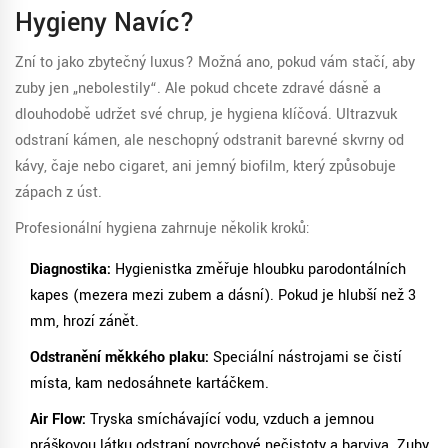
Hygieny Navíc?
Zní to jako zbytečný luxus? Možná ano, pokud vám stačí, aby
zuby jen „nebolestily“. Ale pokud chcete zdravé dásně a
dlouhodobě udržet své chrup, je hygiena klíčová. Ultrazvuk
odstraní kámen, ale neschopný odstranit barevné skvrny od
kávy, čaje nebo cigaret, ani jemný biofilm, který způsobuje
zápach z úst.
Profesionální hygiena zahrnuje několik kroků:
Diagnostika:
Hygienistka změřuje hloubku parodontálních
kapes (mezera mezi zubem a dásní). Pokud je hlubší než 3
mm, hrozí zánět.
Odstranění měkkého plaku:
Speciální nástrojami se čistí
místa, kam nedosáhnete kartáčkem.
Air Flow:
Tryska smíchávající vodu, vzduch a jemnou
práškovou látku odstraní povrchové nečistoty a barviva. Zuby