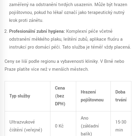
zaměřený na odstranění tvrdých usazenin. Může být hrazen
pojišťovnou, pokud ho lékař označí jako terapeutický nutný
krok proti zánětu.
Profesionální zubní hygiena:
Komplexní péče včetně
odstranění měkkého plaku, leštění zubů, aplikace fluóru a
instrukcí pro domácí péči. Tato služba je téměř vždy placená.
Ceny se liší podle regionu a vybavenosti kliniky. V Brně nebo
Praze platíte více než v menších městech.
Cena
Hrazení
Doba
Typ služby
(bez
pojišťovnou
trvání
DPH)
Ano
Ultrazvukové
15-30
0 Kč
(základní
čištění (veřejné)
min
balík)