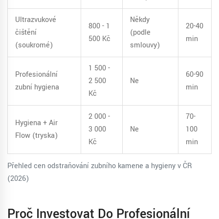
Ultrazvukové
Někdy
800 - 1
20-40
čištění
(podle
500 Kč
min
(soukromé)
smlouvy)
1 500 -
Profesionální
60-90
2 500
Ne
zubní hygiena
min
Kč
2 000 -
70-
Hygiena + Air
3 000
Ne
100
Flow (tryska)
Kč
min
Přehled cen odstraňování zubního kamene a hygieny v ČR
(2026)
Proč Investovat Do Profesionální