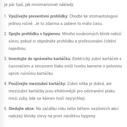
je pár tipů, jak minimalizovat náklady:
Využívejte preventivní prohlídky:
Chodte ke stomaotologovi
jednou ročně. Je to zdarma a zabere to málo času.
Spojte prohlídku s hygienou:
Mnoho soukromých klinik nabízí
slevu, pokud si objednáte prohlídku a profesionální čištění
najednou.
Investujte do správného kartáčku:
Elektrický zubní kartáček s
časovačem a senzorem tlaku sníží tvorbu kamene o polovinu
oproti ručnímu kartáčku.
Používejte mezizubní kartáčky:
Zubní nitka je dobrá, ale
mezizubní kartáčky jsou efektivnější pro odstranění plaku
mezi zuby, kde se kámen tvoří nejrychleji.
Sledujte akce:
Na začátku roku nebo během sezónních akcí
nabízejí kliniky slevy na první návštěvu hygieny.