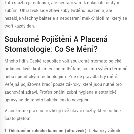
Tato služba je nutností, ale nestačí vám k dokonale čistým
zubům. Ultrazvuk sice zbaví zuby tvrdého usazenin, ale
nezabije všechny bakterie a neodstraní měkký biofilm, který se
tvoří každý den.
Soukromé Pojištění A Placená
Stomatologie: Co Se Mění?
Mnoho lidí v České republice volí soukromé stomatologické
ordinace kvůli kratším čekacím lhůtám, širšímu výběru termínů
nebo specifickým technologiím. Zde se pravidla hry mění.
Veřejná pojišťovna hradí pouze zákroky, které jsou nutné pro
zachování zdraví. Profesionální zubní hygiena a estetické
úpravy se do tohoto balíčku často nevejdou.
V soukromé praxi se rozlišují dvě hlavní služby, které si lidé
často pletou:
Odstranění zubního kamene (ultrazvuk):
Lékařský zákrok