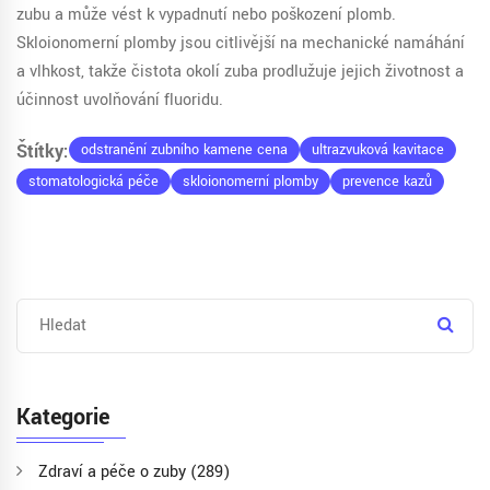
zubu a může vést k vypadnutí nebo poškození plomb.
Skloionomerní plomby jsou citlivější na mechanické namáhání
a vlhkost, takže čistota okolí zuba prodlužuje jejich životnost a
účinnost uvolňování fluoridu.
Štítky:
odstranění zubního kamene cena
ultrazvuková kavitace
stomatologická péče
skloionomerní plomby
prevence kazů
Kategorie
Zdraví a péče o zuby
(289)