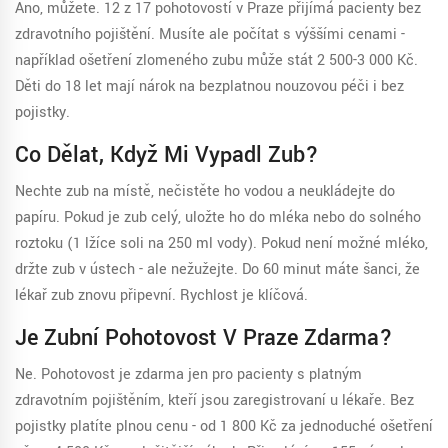
Ano, můžete. 12 z 17 pohotovostí v Praze přijímá pacienty bez
zdravotního pojištění. Musíte ale počítat s výššími cenami -
například ošetření zlomeného zubu může stát 2 500-3 000 Kč.
Děti do 18 let mají nárok na bezplatnou nouzovou péči i bez
pojistky.
Co Dělat, Když Mi Vypadl Zub?
Nechte zub na místě, nečistěte ho vodou a neukládejte do
papíru. Pokud je zub celý, uložte ho do mléka nebo do solného
roztoku (1 lžíce soli na 250 ml vody). Pokud není možné mléko,
držte zub v ústech - ale nežužejte. Do 60 minut máte šanci, že
lékař zub znovu připevní. Rychlost je klíčová.
Je Zubní Pohotovost V Praze Zdarma?
Ne. Pohotovost je zdarma jen pro pacienty s platným
zdravotním pojištěním, kteří jsou zaregistrovaní u lékaře. Bez
pojistky platíte plnou cenu - od 1 800 Kč za jednoduché ošetření