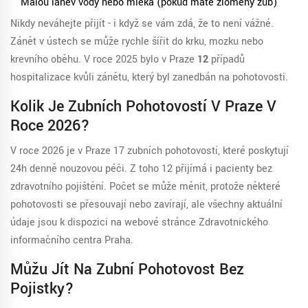
Malou láhev vody nebo mléka (pokud máte zlomený zub)
Nikdy neváhejte přijít - i když se vám zdá, že to není vážné.
Zánět v ústech se může rychle šířit do krku, mozku nebo
krevního oběhu. V roce 2025 bylo v Praze
12
případů
hospitalizace kvůli zánětu, který byl zanedbán na pohotovosti.
Kolik Je Zubních Pohotovostí V Praze V
Roce 2026?
V roce 2026 je v Praze 17 zubních pohotovostí, které poskytují
24h denně nouzovou péči. Z toho 12 přijímá i pacienty bez
zdravotního pojištění. Počet se může měnit, protože některé
pohotovosti se přesouvají nebo zavírají, ale všechny aktuální
údaje jsou k dispozici na webové stránce Zdravotnického
informačního centra Praha.
Můžu Jít Na Zubní Pohotovost Bez
Pojistky?