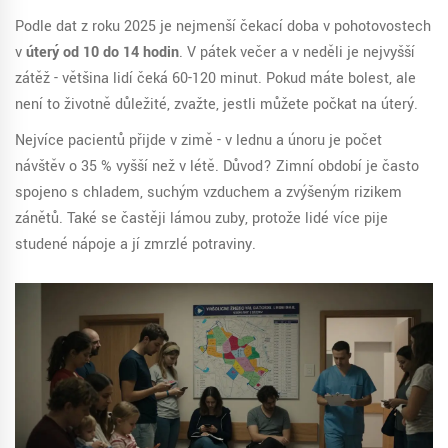
Podle dat z roku 2025 je nejmenší čekací doba v pohotovostech
v
úterý od 10 do 14 hodin
. V pátek večer a v neděli je nejvyšší
zátěž - většina lidí čeká 60-120 minut. Pokud máte bolest, ale
není to životně důležité, zvažte, jestli můžete počkat na úterý.
Nejvíce pacientů přijde v zimě - v lednu a únoru je počet
návštěv o 35 % vyšší než v létě. Důvod? Zimní období je často
spojeno s chladem, suchým vzduchem a zvýšeným rizikem
zánětů. Také se častěji lámou zuby, protože lidé více pije
studené nápoje a jí zmrzlé potraviny.