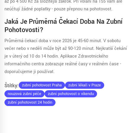
až po 4 500 Kč za složitější zákrok. Při volání na 155 vám ale
neúčtují žádné poplatky - pouze přepnou na pohotovost.
Jaká Je Průměrná Čekací Doba Na Zubní
Pohotovosti?
Průměrná čekací doba v roce 2026 je 45-60 minut. V sobotu
večer nebo v neděli může být až 90-120 minut. Nejkratší čekání
je v úterý od 10 do 14 hodin. Aplikace Zdravotnického
informačního centra zobrazuje reálné časy v reálném čase -
doporučujeme ji používat.
Štítky:
zubní pohotovost Praha
zubní lékaři v Praze
nouzová zubní péče
zubní pohotovost o víkendu
zubní pohotovost 24 hodin