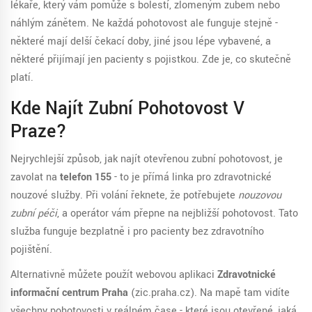
lékaře, který vám pomůže s bolestí, zlomeným zubem nebo
náhlým zánětem. Ne každá pohotovost ale funguje stejně -
některé mají delší čekací doby, jiné jsou lépe vybavené, a
některé přijímají jen pacienty s pojistkou. Zde je, co skutečně
platí.
Kde Najít Zubní Pohotovost V
Praze?
Nejrychlejší způsob, jak najít otevřenou zubní pohotovost, je
zavolat na
telefon 155
- to je přímá linka pro zdravotnické
nouzové služby. Při volání řeknete, že potřebujete
nouzovou
zubní péči
, a operátor vám přepne na nejbližší pohotovost. Tato
služba funguje bezplatně i pro pacienty bez zdravotního
pojištění.
Alternativně můžete použít webovou aplikaci
Zdravotnické
informační centrum Praha
(zic.praha.cz). Na mapě tam vidíte
všechny pohotovosti v reálném čase - které jsou otevřené, jaká