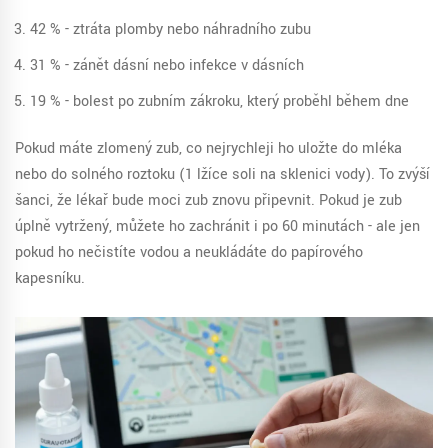
42 % - ztráta plomby nebo náhradního zubu
31 % - zánět dásní nebo infekce v dásních
19 % - bolest po zubním zákroku, který proběhl během dne
Pokud máte zlomený zub, co nejrychleji ho uložte do mléka
nebo do solného roztoku (1 lžíce soli na sklenici vody). To zvýší
šanci, že lékař bude moci zub znovu připevnit. Pokud je zub
úplně vytržený, můžete ho zachránit i po 60 minutách - ale jen
pokud ho nečistíte vodou a neukládáte do papírového
kapesníku.