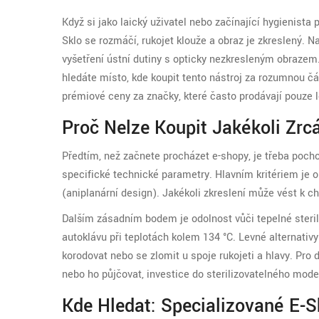
Když si jako laický uživatel nebo začínající hygienista 
Sklo se rozmáčí, rukojeť klouže a obraz je zkreslený. 
vyšetření ústní dutiny s opticky nezkresleným obrazem
hledáte místo, kde koupit tento nástroj za rozumnou čá
prémiové ceny za značky, které často prodávají pouze l
Proč Nelze Koupit Jakékoli Zrc
Předtím, než začnete procházet e-shopy, je třeba pocho
specifické technické parametry. Hlavním kritériem je 
(aniplanární design). Jakékoli zkreslení může vést k 
Dalším zásadním bodem je odolnost vůči tepelné sterili
autoklávu při teplotách kolem 134 °C. Levné alternativy 
korodovat nebo se zlomit u spoje rukojeti a hlavy. Pro 
nebo ho půjčovat, investice do sterilizovatelného model
Kde Hledat: Specializované E-S