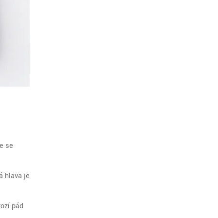
te se
á hlava je
rozí pád