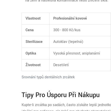
na zem a následná kontaminace nebo zničení skla.
Vlastnost
Profesionální kovové
Cena
300 - 800 Kč/kus
Sterilizace
Autoklav (tepelná)
Optika
Vysoká přesnost, aniplanární
Životnost
Desetiletí
Srovnání typů dentálních zrcátek
Tipy Pro Úsporu Při Nákupu
Kupte-li zrcátka po sadách, často získáte lepší jednot