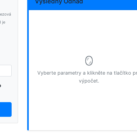
Výsledný Odhad
ezová
l je
🪞
Vyberte parametry a klikněte na tlačítko p
výpočet.
o