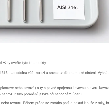
si vždy ověřte tyto tři aspekty:
l 316L. Je odolná vůči korozi a snese tvrdé chemické čištění. Vyhně
(plastové nebo kovové) a ty s pevně spojenou kovovou hlavou. Kovov
í a nehrozí riziko poranění jazyka při náhodném úderu.
nebo texturu. Během práce se zrcátko potí, a pokud klouže z ruky, h