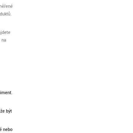
aměřené
duktů.
ajdete
t na
timent.
ůže být
té nebo