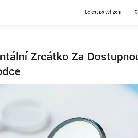
Bolest po vytržení
C
entální Zrcátko Za Dostupno
odce