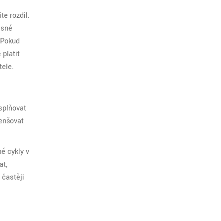
te rozdíl.
esné
. Pokud
platit
tele.
splňovat
menšovat
é cykly v
at,
 častěji