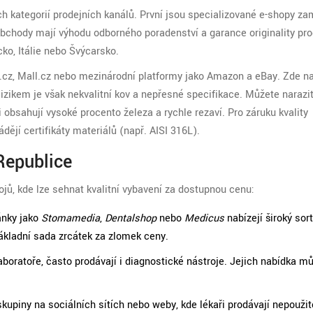
h kategorií prodejních kanálů. První jsou specializované e-shopy z
obchody mají výhodu odborného poradenství a garance originality pro
ko, Itálie nebo Švýcarsko.
a.cz, Mall.cz nebo mezinárodní platformy jako Amazon a eBay. Zde n
izikem je však nekvalitní kov a nepřesné specifikace. Můžete narazi
 obsahují vysoké procento železa a rychle rezaví. Pro záruku kvality
dějí certifikáty materiálů (např. AISI 316L).
Republice
ojů, kde lze sehnat kvalitní vybavení za dostupnou cenu:
nky jako
Stomamedia
,
Dentalshop
nebo
Medicus
nabízejí široký sor
základní sada zrcátek za zlomek ceny.
aboratoře, často prodávají i diagnostické nástroje. Jejich nabídka m
skupiny na sociálních sítích nebo weby, kde lékaři prodávají nepouži