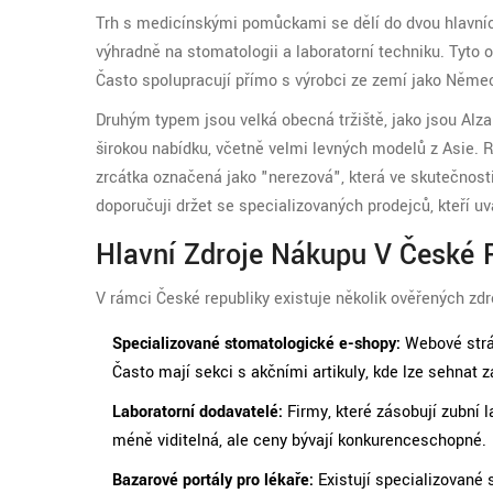
Trh s medicínskými pomůckami se dělí do dvou hlavníc
výhradně na stomatologii a laboratorní techniku. Tyto 
Často spolupracují přímo s výrobci ze zemí jako Němec
Druhým typem jsou velká obecná tržiště, jako jsou Alz
širokou nabídku, včetně velmi levných modelů z Asie. R
zrcátka označená jako "nerezová", která ve skutečnosti
doporučuji držet se specializovaných prodejců, kteří uvá
Hlavní Zdroje Nákupu V České 
V rámci České republiky existuje několik ověřených zdr
Specializované stomatologické e-shopy:
Webové strá
Často mají sekci s akčními artikuly, kde lze sehnat 
Laboratorní dodavatelé:
Firmy, které zásobují zubní l
méně viditelná, ale ceny bývají konkurenceschopné.
Bazarové portály pro lékaře:
Existují specializované 