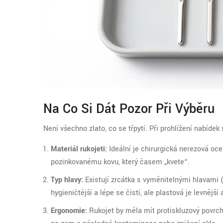
Na Co Si Dát Pozor Při Výběru
Není všechno zlato, co se třpytí. Při prohlížení nabídek 
Materiál rukojeti:
Ideální je chirurgická nerezová oce
pozinkovanému kovu, který časem „kvete“.
Typ hlavy:
Existují zrcátka s vyměnitelnými hlavami 
hygieničtější a lépe se čistí, ale plastová je levnějš
Ergonomie:
Rukojeť by měla mít protiskluzový povrch 