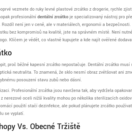
poprvé vezmete do ruky levné plastové zrcátko z drogerie, rychle zjistí
Naopak profesionální
dentální zrcátko
je
specializovaný nástroj pro př
.
Rozdíl není jen v ceně, ale v materiálech, ergonomii a bezpečnosti
stku bez kompromisů na kvalitě, jste na správném místě. Není nutné 
ogo. Klíčem je vědět, co vlastně kupujete a kde najít ověřené dodava
átko
pit, proč běžné kapesní zrcátko nepostačuje. Dentální zrcátko musí 
optická neutralita. To znamená, že sklo nesmí obraz zvětšovat ani z
chybnému posouzení stavu zubů nebo dásní.
zaci. Profesionální zrcátka jsou navržena tak, aby vydržela opakovan
z nerezové oceli nižší kvality mohou po několika sterilizacích oxidov
domácí použití stačí dezinfekce, ale pokud plánujete zrcátko používat
u se vyplatí.
hopy Vs. Obecné Tržiště