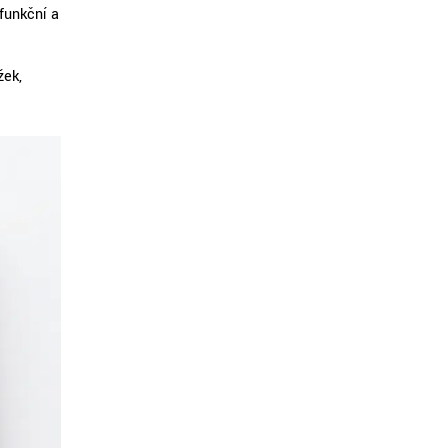
funkční a
žek,