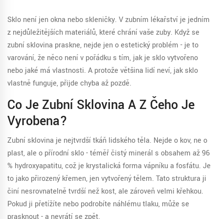
Sklo není jen okna nebo skleničky. V zubním lékařství je jedním
z nejdůležitějších materiálů, které chrání vaše zuby. Když se
zubní sklovina praskne, nejde jen o estetický problém - je to
varování, že něco není v pořádku s tím, jak je sklo vytvořeno
nebo jaké má vlastnosti. A protože většina lidí neví, jak sklo
vlastně funguje, přijde chyba až pozdě.
Co Je Zubní Sklovina A Z Čeho Je
Vyrobena?
Zubní sklovina je nejtvrdší tkáň lidského těla. Nejde o kov, ne o
plast, ale o přírodní sklo - téměř čistý minerál s obsahem až 96
% hydroxyapatitu, což je krystalická forma vápníku a fosfátu. Je
to jako přirozený křemen, jen vytvořený tělem. Tato struktura ji
činí nesrovnatelně tvrdší než kost, ale zároveň velmi křehkou.
Pokud ji přetížíte nebo podrobíte náhlému tlaku, může se
prasknout - a nevrátí se zpět.