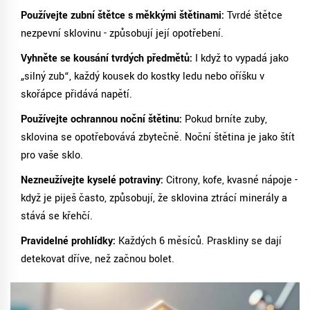
Používejte zubní štětce s měkkými štětinami:
Tvrdé štětce
nezpevní sklovinu - způsobují její opotřebení.
Vyhněte se kousání tvrdých předmětů:
I když to vypadá jako
„silný zub“, každý kousek do kostky ledu nebo oříšku v
skořápce přidává napětí.
Používejte ochrannou noční štětinu:
Pokud brníte zuby,
sklovina se opotřebovává zbytečně. Noční štětina je jako štít
pro vaše sklo.
Nezneužívejte kyselé potraviny:
Citrony, kofe, kvasné nápoje -
když je piješ často, způsobují, že sklovina ztrácí minerály a
stává se křehčí.
Pravidelné prohlídky:
Každých 6 měsíců. Praskliny se dají
detekovat dříve, než začnou bolet.