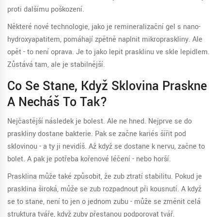
proti dalšímu poškození.
Některé nové technologie, jako je remineralizační gel s nano-
hydroxyapatitem, pomáhají zpětně naplnit mikropraskliny. Ale
opět - to není oprava. Je to jako lepit prasklinu ve skle lepidlem.
Zůstává tam, ale je stabilnější.
Co Se Stane, Když Sklovina Praskne
A Necháš To Tak?
Nejčastější následek je bolest. Ale ne hned. Nejprve se do
praskliny dostane bakterie. Pak se začne kariés šířit pod
sklovinou - a ty ji nevidíš. Až když se dostane k nervu, začne to
bolet. A pak je potřeba kořenové léčení - nebo horší.
Prasklina může také způsobit, že zub ztratí stabilitu. Pokud je
prasklina široká, může se zub rozpadnout při kousnutí. A když
se to stane, není to jen o jednom zubu - může se změnit celá
struktura tváře, když zuby přestanou podporovat tvář.