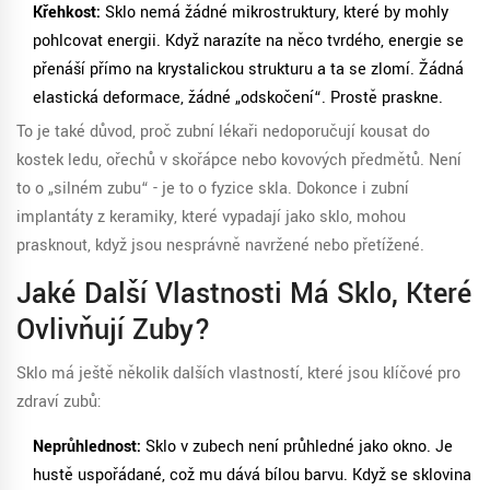
Křehkost:
Sklo nemá žádné mikrostruktury, které by mohly
pohlcovat energii. Když narazíte na něco tvrdého, energie se
přenáší přímo na krystalickou strukturu a ta se zlomí. Žádná
elastická deformace, žádné „odskočení“. Prostě praskne.
To je také důvod, proč zubní lékaři nedoporučují kousat do
kostek ledu, ořechů v skořápce nebo kovových předmětů. Není
to o „silném zubu“ - je to o fyzice skla. Dokonce i zubní
implantáty z keramiky, které vypadají jako sklo, mohou
prasknout, když jsou nesprávně navržené nebo přetížené.
Jaké Další Vlastnosti Má Sklo, Které
Ovlivňují Zuby?
Sklo má ještě několik dalších vlastností, které jsou klíčové pro
zdraví zubů:
Neprůhlednost:
Sklo v zubech není průhledné jako okno. Je
hustě uspořádané, což mu dává bílou barvu. Když se sklovina