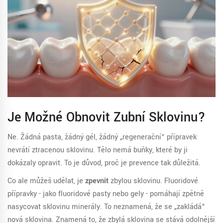
Je Možné Obnovit Zubní Sklovinu?
Ne. Žádná pasta, žádný gél, žádný „regenerační“ přípravek
nevrátí ztracenou sklovinu. Tělo nemá buňky, které by ji
dokázaly opravit. To je důvod, proč je prevence tak důležitá.
Co ale můžeš udělat, je
zpevnit
zbylou sklovinu. Fluoridové
přípravky - jako fluoridové pasty nebo gely - pomáhají zpětně
nasycovat sklovinu minerály. To neznamená, že se „zakládá“
nová sklovina. Znamená to, že zbylá sklovina se stává odolnější