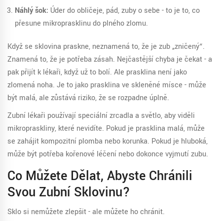
Náhlý šok:
Úder do obličeje, pád, zuby o sebe - to je to, co
přesune mikroprasklinu do plného zlomu.
Když se sklovina praskne, neznamená to, že je zub „zničený“.
Znamená to, že je potřeba zásah. Nejčastější chyba je čekat - a
pak přijít k lékaři, když už to bolí. Ale prasklina není jako
zlomená noha. Je to jako prasklina ve skleněné mísce - může
být malá, ale zůstává riziko, že se rozpadne úplně.
Zubní lékaři používají speciální zrcadla a světlo, aby viděli
mikropraskliny, které nevidíte. Pokud je prasklina malá, může
se zahájit kompozitní plomba nebo korunka. Pokud je hluboká,
může být potřeba kořenové léčení nebo dokonce vyjmutí zubu.
Co Můžete Dělat, Abyste Chránili
Svou Zubní Sklovinu?
Sklo si nemůžete zlepšit - ale můžete ho chránit.