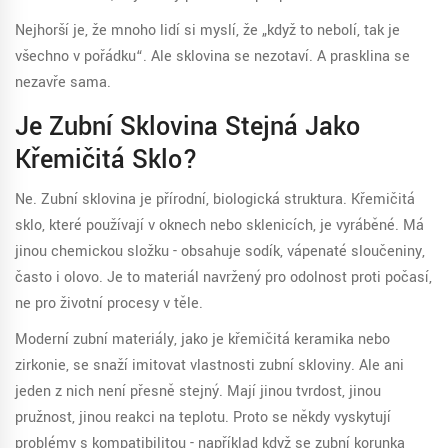
Nejhorší je, že mnoho lidí si myslí, že „když to nebolí, tak je
všechno v pořádku“. Ale sklovina se nezotaví. A prasklina se
nezavře sama.
Je Zubní Sklovina Stejná Jako
Křemičitá Sklo?
Ne. Zubní sklovina je přírodní, biologická struktura. Křemičitá
sklo, které používají v oknech nebo sklenicích, je vyráběné. Má
jinou chemickou složku - obsahuje sodík, vápenaté sloučeniny,
často i olovo. Je to materiál navržený pro odolnost proti počasí,
ne pro životní procesy v těle.
Moderní zubní materiály, jako je křemičitá keramika nebo
zirkonie, se snaží imitovat vlastnosti zubní skloviny. Ale ani
jeden z nich není přesně stejný. Mají jinou tvrdost, jinou
pružnost, jinou reakci na teplotu. Proto se někdy vyskytují
problémy s kompatibilitou - například když se zubní korunka