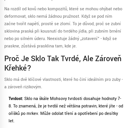
Na rozdíl od kovů nebo kompozitů, které se mohou ohýbat nebo
deformovat, sklo nemá žádnou pružnost. Když se pod ním
začne tvořit napětí, prostě se zlomí. To je důvod, proč se zubní
sklovina praská při kousnutí do tvrdého jídla, při zubním brnění
nebo po silném úderu. Neexistuje žádný „zotavení“ - když se
praskne, zůstává prasklina tam, kde je.
Proč Je Sklo Tak Tvrdé, Ale Zároveň
Křehké?
Sklo má dvě klíčové vlastnosti, které ho činí ideálním pro zuby -
a zároveň rizikovým.
Tvrdost:
Sklo na škále Mohsovy tvrdosti dosahuje hodnoty 7-
8. To znamená, že je tvrdší než většina potravin, které jíte - od
oříšků po mrkev. Může odolat tření a opotřebení po desítky
let.