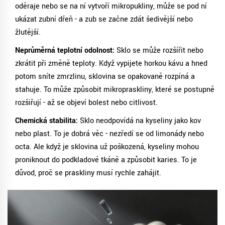
oděraje nebo se na ní vytvoří mikropukliny, může se pod ní
ukázat zubní dřeň - a zub se začne zdát šedivější nebo
žlutější.
Neprůměrná teplotní odolnost:
Sklo se může rozšířit nebo
zkrátit při změně teploty. Když vypijete horkou kávu a hned
potom sníte zmrzlinu, sklovina se opakovaně rozpíná a
stahuje. To může způsobit mikropraskliny, které se postupně
rozšiřují - až se objeví bolest nebo citlivost.
Chemická stabilita:
Sklo neodpovídá na kyseliny jako kov
nebo plast. To je dobrá věc - nezředí se od limonády nebo
octa. Ale když je sklovina už poškozená, kyseliny mohou
proniknout do podkladové tkáně a způsobit karies. To je
důvod, proč se praskliny musí rychle zahájit.