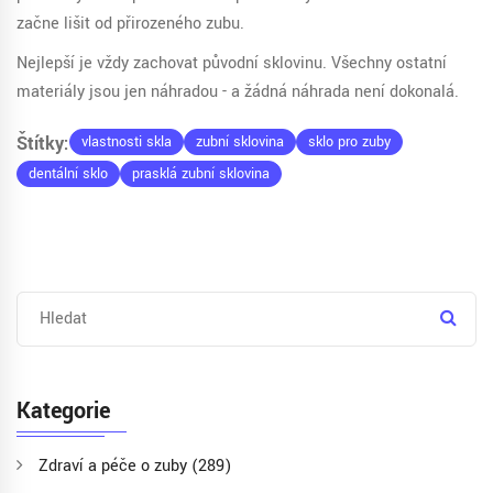
začne lišit od přirozeného zubu.
Nejlepší je vždy zachovat původní sklovinu. Všechny ostatní
materiály jsou jen náhradou - a žádná náhrada není dokonalá.
Štítky:
vlastnosti skla
zubní sklovina
sklo pro zuby
dentální sklo
prasklá zubní sklovina
Kategorie
Zdraví a péče o zuby
(289)