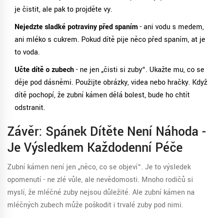
je čistit, ale pak to projděte vy.
Nejedzte sladké potraviny před spaním
- ani vodu s medem,
ani mléko s cukrem. Pokud dítě pije něco před spaním, ať je
to voda.
Učte dítě o zubech
- ne jen „čisti si zuby“. Ukažte mu, co se
děje pod dásněmi. Použijte obrázky, videa nebo hračky. Když
dítě pochopí, že zubní kámen dělá bolest, bude ho chtít
odstranit.
Závěr: Spánek Dítěte Není Náhoda -
Je Výsledkem Každodenní Péče
Zubní kámen není jen „něco, co se objeví“. Je to výsledek
opomenutí - ne zlé vůle, ale nevědomosti. Mnoho rodičů si
myslí, že mléčné zuby nejsou důležité. Ale zubní kámen na
mléčných zubech může poškodit i trvalé zuby pod nimi.