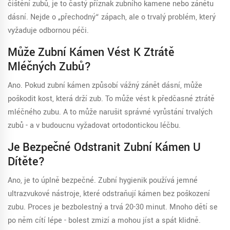
čištění zubů, je to častý příznak zubního kamene nebo zánětu
dásní. Nejde o „přechodný“ zápach, ale o trvalý problém, který
vyžaduje odbornou péči.
Může Zubní Kámen Vést K Ztrátě
Mléčných Zubů?
Ano. Pokud zubní kámen způsobí vážný zánět dásní, může
poškodit kost, která drží zub. To může vést k předčasné ztrátě
mléčného zubu. A to může narušit správné vyrůstání trvalých
zubů - a v budoucnu vyžadovat ortodontickou léčbu.
Je Bezpečné Odstranit Zubní Kámen U
Dítěte?
Ano, je to úplně bezpečné. Zubní hygienik používá jemné
ultrazvukové nástroje, které odstraňují kámen bez poškození
zubu. Proces je bezbolestný a trvá 20-30 minut. Mnoho dětí se
po něm cítí lépe - bolest zmizí a mohou jíst a spát klidně.