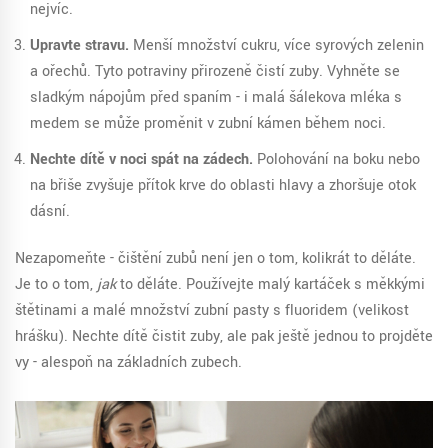
nejvíc.
Upravte stravu.
Menší množství cukru, více syrových zelenin
a ořechů. Tyto potraviny přirozeně čistí zuby. Vyhněte se
sladkým nápojům před spaním - i malá šálekova mléka s
medem se může proměnit v zubní kámen během noci.
Nechte dítě v noci spát na zádech.
Polohování na boku nebo
na břiše zvyšuje přítok krve do oblasti hlavy a zhoršuje otok
dásní.
Nezapomeňte - čištění zubů není jen o tom, kolikrát to děláte.
Je to o tom,
jak
to děláte. Používejte malý kartáček s měkkými
štětinami a malé množství zubní pasty s fluoridem (velikost
hrášku). Nechte dítě čistit zuby, ale pak ještě jednou to projděte
vy - alespoň na základních zubech.