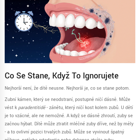
Co Se Stane, Když To Ignorujete
Nejhorší není, že dítě neusne. Nejhorší je, co se stane potom.
Zubní kámen, který se neodstraní, postupně ničí dásně. Může
vést k
paradentitidě
- zánětu, který ničí kost kolem zubů. U dětí
je to vzácné, ale ne nemožné. A když se dásně zhroutí, zuby se
začnou hýbat. Dítě může ztratit mléčné zuby dříve, než by měly
- a to ovlivní pozici trvalých zubů. Může se vyvinout špatný