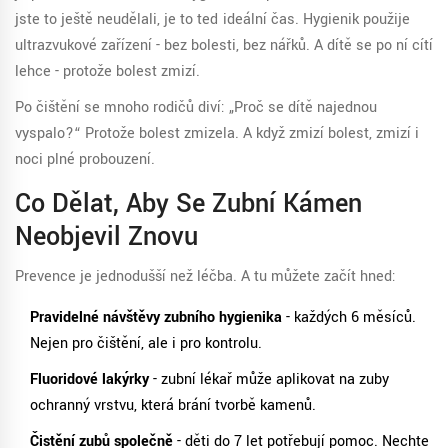
jste to ještě neudělali, je to teď ideální čas. Hygienik použije
ultrazvukové zařízení - bez bolesti, bez nářků. A dítě se po ní cítí
lehce - protože bolest zmizí.
Po čištění se mnoho rodičů diví: „Proč se dítě najednou
vyspalo?“ Protože bolest zmizela. A když zmizí bolest, zmizí i
noci plné probouzení.
Co Dělat, Aby Se Zubní Kámen
Neobjevil Znovu
Prevence je jednodušší než léčba. A tu můžete začít hned:
Pravidelné návštěvy zubního hygienika
- každých 6 měsíců.
Nejen pro čištění, ale i pro kontrolu.
Fluoridové lakýrky
- zubní lékař může aplikovat na zuby
ochranný vrstvu, která brání tvorbě kamenů.
Čistění zubů společně
- děti do 7 let potřebují pomoc. Nechte