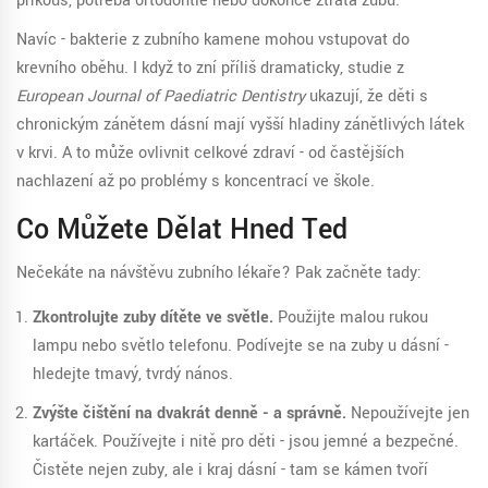
příkous, potřeba ortodontie nebo dokonce ztráta zubu.
Navíc - bakterie z zubního kamene mohou vstupovat do
krevního oběhu. I když to zní příliš dramaticky, studie z
European Journal of Paediatric Dentistry
ukazují, že děti s
chronickým zánětem dásní mají vyšší hladiny zánětlivých látek
v krvi. A to může ovlivnit celkové zdraví - od častějších
nachlazení až po problémy s koncentrací ve škole.
Co Můžete Dělat Hned Teď
Nečekáte na návštěvu zubního lékaře? Pak začněte tady:
Zkontrolujte zuby dítěte ve světle.
Použijte malou rukou
lampu nebo světlo telefonu. Podívejte se na zuby u dásní -
hledejte tmavý, tvrdý nános.
Zvýšte čištění na dvakrát denně - a správně.
Nepoužívejte jen
kartáček. Používejte i nitě pro děti - jsou jemné a bezpečné.
Čistěte nejen zuby, ale i kraj dásní - tam se kámen tvoří