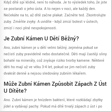
Když dítě spí klidně, není to náhoda. Je to výsledek toho, že jste
se postarali o jeho ústa. A to nejen v noci, ale každý den.
Nečekáte na to, až dítě začne plakat. Začněte teď. Zkontrolujte
zuby. Změňte zvyky. A uvidíte - když zmizí bolest v ústech,
zmizí i noci plné nespokojenosti.
Je Zubní Kámen U Dětí Běžný?
Ano, zubní kámen je u dětí velmi běžný, zejména pokud se
nečistí zuby pravidelně nebo dostatečně. Děti mají častěji sliny
bohaté na minerály, což zvyšuje riziko tvorby kamene. Některé
děti ho mají už ve věku 3-4 let, pokud se jim nečistí zuby
dvakrát denně a nejsou sledovány zubním lékařem.
Může Zubní Kámen Způsobit Zápach Z Úst
U Dítěte?
Ano. Zubní kámen je hnízdem bakterií, které rozkládají zbytky
jídel a vydávají pachy. Pokud má dítě trvalý zápach z úst i po