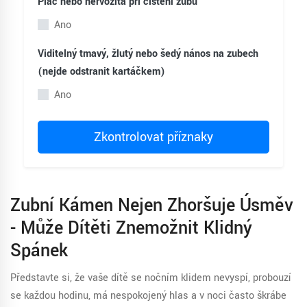
Pláč nebo nervozita při čištění zubů
Ano
Viditelný tmavý, žlutý nebo šedý nános na zubech
(nejde odstranit kartáčkem)
Ano
Zkontrolovat příznaky
Zubní Kámen Nejen Zhoršuje Úsměv
- Může Dítěti Znemožnit Klidný
Spánek
Představte si, že vaše dítě se nočním klidem nevyspí, probouzí
se každou hodinu, má nespokojený hlas a v noci často škrábe