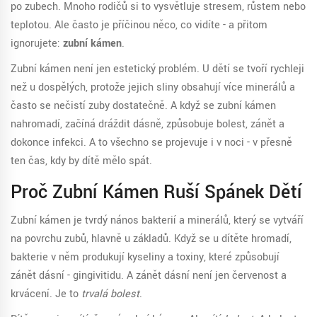
po zubech. Mnoho rodičů si to vysvětluje stresem, růstem nebo
teplotou. Ale často je příčinou něco, co vidíte - a přitom
ignorujete:
zubní kámen
.
Zubní kámen není jen estetický problém. U dětí se tvoří rychleji
než u dospělých, protože jejich sliny obsahují více minerálů a
často se nečistí zuby dostatečně. A když se zubní kámen
nahromadí, začíná dráždit dásně, způsobuje bolest, zánět a
dokonce infekci. A to všechno se projevuje i v noci - v přesně
ten čas, kdy by dítě mělo spát.
Proč Zubní Kámen Ruší Spánek Dětí
Zubní kámen je tvrdý nános bakterií a minerálů, který se vytváří
na povrchu zubů, hlavně u základů. Když se u dítěte hromadí,
bakterie v něm produkují kyseliny a toxiny, které způsobují
zánět dásní - gingivitidu. A zánět dásní není jen červenost a
krvácení. Je to
trvalá bolest
.