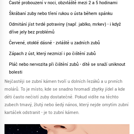
Časté probouzení v noci, obzvláště mezi 2 a 5 hodinami
Škrábaní zuby nebo tření rukou o ústa během spánku
Odmitání jíst tvrdé potraviny (např. jablko, mrkev) - i když
dříve jely bez problémů
Červené, otoklé dásně - zvláště u zadních zubů
Zápach z úst, který nezmizí i po čištění zubů
Pláč nebo nervozita při čištění zubů - dítě se snaží uniknout
bolesti
Nejčastěji se zubní kámen tvoří u dolních řezáků a u prvních
molárů. To je místo, kde se snadno hromadí zbytky jídel a kde
děti často nečistí zuby dostatečně. Pokud vidíte na těchto
zubech tmavý, žlutý nebo šedý nános, který nejde omytím zubní
kartáček odstranit - je to zubní kámen.