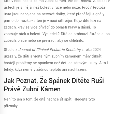
Dítě v noci necítí, že má zubní kámen. Ale cítí
bolest
. A bolest v
ústech je silnější než bolest v ruce nebo noze. Proč? Protože
ústa jsou napojena na nervové dráhy, které přenášejí signály
přímo do mozku - a ten je v noci citlivější. Když dítě leží na
zádech, krev se více přivádí do oblasti hlavy a dásní. To
zhoršuje otok a bolest. Výsledek? Dítě se probouzí, škrábe si po
zubech, pláče nebo se převrací, aby se uklidnilo.
Studie z
Journal of Clinical Pediatric Dentistry
z roku 2024
ukázaly, že děti s viditelným zubním kamenem měly třikrát
častěji problémy se spánkem než děti se zdravými zuby. A to i
tehdy, když neměly žádnou teplotu ani nachlazení.
Jak Poznat, Že Spánek Dítěte Ruší
Právě Zubní Kámen
Není to jen o tom, že dítě nechce jít spát. Hledejte tyto
příznaky: