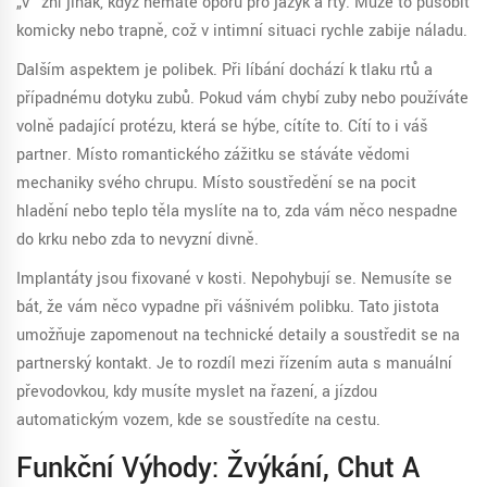
„v“ zní jinak, když nemáte oporu pro jazyk a rty. Může to působit
komicky nebo trapně, což v intimní situaci rychle zabije náladu.
Dalším aspektem je polibek. Při líbání dochází k tlaku rtů a
případnému dotyku zubů. Pokud vám chybí zuby nebo používáte
volně padající protézu, která se hýbe, cítíte to. Cítí to i váš
partner. Místo romantického zážitku se stáváte vědomi
mechaniky svého chrupu. Místo soustředění se na pocit
hladění nebo teplo těla myslíte na to, zda vám něco nespadne
do krku nebo zda to nevyzní divně.
Implantáty jsou fixované v kosti. Nepohybují se. Nemusíte se
bát, že vám něco vypadne při vášnivém polibku. Tato jistota
umožňuje zapomenout na technické detaily a soustředit se na
partnerský kontakt. Je to rozdíl mezi řízením auta s manuální
převodovkou, kdy musíte myslet na řazení, a jízdou
automatickým vozem, kde se soustředíte na cestu.
Funkční Výhody: Žvýkání, Chuť A