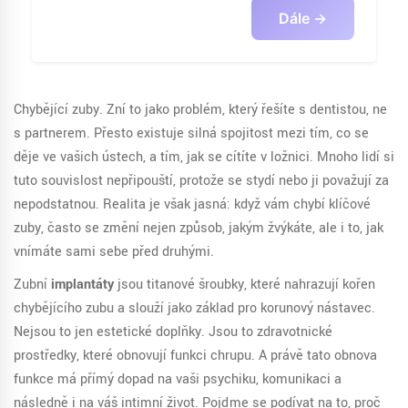
Dále →
Chybějící zuby. Zní to jako problém, který řešíte s dentistou, ne
s partnerem. Přesto existuje silná spojitost mezi tím, co se
děje ve vašich ústech, a tím, jak se cítíte v ložnici. Mnoho lidí si
tuto souvislost nepřipouští, protože se stydí nebo ji považují za
nepodstatnou. Realita je však jasná: když vám chybí klíčové
zuby, často se změní nejen způsob, jakým žvýkáte, ale i to, jak
vnímáte sami sebe před druhými.
Zubní
implantáty
jsou
titanové šroubky, které nahrazují kořen
chybějícího zubu a slouží jako základ pro korunový nástavec
.
Nejsou to jen estetické doplňky. Jsou to zdravotnické
prostředky, které obnovují funkci chrupu. A právě tato obnova
funkce má přímý dopad na vaši psychiku, komunikaci a
následně i na váš intimní život. Pojďme se podívat na to, proč