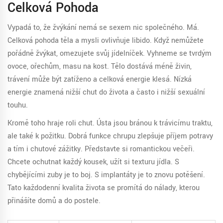
Celková Pohoda
Vypadá to, že žvýkání nemá se sexem nic společného. Má.
Celková pohoda těla a mysli ovlivňuje libido. Když nemůžete
pořádně žvýkat, omezujete svůj jídelníček. Vyhneme se tvrdým
ovoce, ořechům, masu na kost. Tělo dostává méně živin,
trávení může být zatíženo a celková energie klesá. Nízká
energie znamená nižší chuť do života a často i nižší sexuální
touhu.
Kromě toho hraje roli chuť. Ústa jsou bránou k trávicímu traktu,
ale také k požitku. Dobrá funkce chrupu zlepšuje příjem potravy
a tím i chuťové zážitky. Představte si romantickou večeři.
Chcete ochutnat každý kousek, užít si texturu jídla. S
chybějícími zuby je to boj. S implantáty je to znovu potěšení.
Tato každodenní kvalita života se promítá do nálady, kterou
přinášíte domů a do postele.