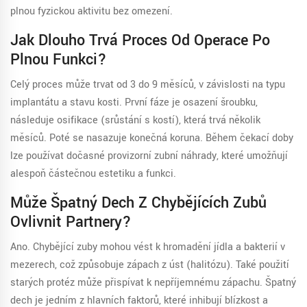
plnou fyzickou aktivitu bez omezení.
Jak Dlouho Trvá Proces Od Operace Po
Plnou Funkci?
Celý proces může trvat od 3 do 9 měsíců, v závislosti na typu
implantátu a stavu kosti. První fáze je osazení šroubku,
následuje osifikace (srůstání s kostí), která trvá několik
měsíců. Poté se nasazuje konečná koruna. Během čekací doby
lze používat dočasné provizorní zubní náhrady, které umožňují
alespoň částečnou estetiku a funkci.
Může Špatný Dech Z Chybějících Zubů
Ovlivnit Partnery?
Ano. Chybějící zuby mohou vést k hromadění jídla a bakterií v
mezerech, což způsobuje zápach z úst (halitózu). Také použití
starých protéz může přispívat k nepříjemnému zápachu. Špatný
dech je jedním z hlavních faktorů, které inhibují blízkost a