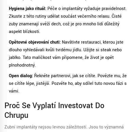
Hygiena jako rituál:
Péče o implantáty vyžaduje pravidelnost.
Zkuste z této rutiny udělat součást večerního relaxu. Čisté
zuby znamenají svěží dech, což je pro mnoho lidí důležitý
aspekt blízkosti.
Opětovné objevování chuti:
Navštivte restauraci, kterou jste
dlouho vyhledávali kvůli tvrdému jídlu. Užijte si steak nebo
jablko. Tato maličkost vám připomene, že život je opět
plnohodnotný.
Open dialog:
Řekněte partnerovi, jak se cítíte. Povězte mu, že
se cítíte lépe, jistější. Pozvěte ho, aby sdílel tuto novou fázi s
vámi.
Proč Se Vyplatí Investovat Do
Chrupu
Zubní implantáty nejsou levnou záležitostí. Jsou to významná