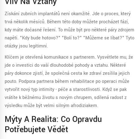
Vliv Na Vztahy
Získání zubních implantátů není okamžité. Jde o proces, který
trvá několik měsíců. Během této doby můžete procházet fází,
kdy máte dočasné řešení. To může být pro některé páry zdrojem
napětí. "Kdy bude hotovo?" "Bolí to?" "Můžeme se líbat?" Tyto
otázky jsou legitimní.
Klíčem je otevřená komunikace s partnerem. Vysvětlete mu, že
jde o investici do vaší dlouhodobé pohody a vztahu. Některé
páry dokonce zjistí, že společná cesta ke zdraví zesílila jejich
pouto. Podpora partnera během rehabilitace po operaci může
vytvořit nový typ intimity - péče a starostlivosti. Když se pak
vrátíte k běžnému životu s novým chrupem, sdílená radost z
výsledku může být velmi silným afrodiziakem.
Mýty A Realita: Co Opravdu
Potřebujete Vědět