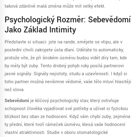
taková zdánlivě malá změna může mít velký efekt.
Psychologický Rozměr: Sebevědomí
Jako Základ Intimity
Představte si situaci: jste na rande, smějete se vtipu, ale v
poslední chvíli zakryjete ústa dlaní. Uděláte to automaticky,
protože víte, že při širokém úsměvu budou vidět díry tam, kde
by měly být zuby. Tento drobný pohyb ruky posílá partnerovi
jasné signály. Signály nejistoty, studu a uzavřenosti. I když si
toho partner možná nevšimne vědomě, vaše tělo mluví hlasitěji
než slova.
Sebevědomí
je
klíčový psychologický stav, který ovlivňuje
schopnost člověka vyjadřovat své potřeby a užívat si fyzickou
blízkost bez obav ze hodnocení
. Když vám chybí zuby, zejména
ty přední, které tvoří rámeček úsměvu, klesá vaše hodnocení
vlastní atraktivnosti. Studie v oboru stomatologické