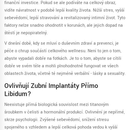
finanční investice. Pokud se ale podíváte na celkový obraz,
vidíte návratnost v podobě lepší kvality života. Nižší stres, vyšší
sebevědomí, lepší stravování a revitalizovaný intimní život. Tyto
faktory nelze snadno ohodnotit v korunách, ale jejich dopad na
štěstí je nepopiratelný.
V dnešní době, kdy se mluví o duševním zdraví a prevenci, je
péče o chrup součástí celkového wellnesu. Není to jen o tom,
abyste vypadali dobře na fotkách. Je to o tom, abyste se cítili
dobře ve svém těle a mohli plnohodnotně fungovat ve všech
oblastech života, včetně té nejméně verbální - lásky a sexuality.
Ovlivňují Zubní Implantáty Přímo
Libidum?
Neexistuje přímá biologická souvislost mezi titanovým
šroubkem v čelisti a hormonální produkcí. Ovlivnění je nepřímé,
skrze psychologii. Zvýšené sebevědomí, snížení stresu
spojeného s vzhledem a lepší celková pohoda vedou k vyšší