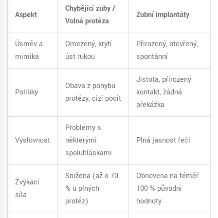
Chybějící zuby /
Aspekt
Zubní implantáty
Volná protéza
Úsměv a
Omezený, krytí
Přirozený, otevřený,
mimika
úst rukou
spontánní
Jistota, přirozený
Obava z pohybu
Polibky
kontakt, žádná
protézy, cizí pocit
překážka
Problémy s
Výslovnost
některými
Plná jasnost řeči
spoluhláskami
Snižena (až o 70
Obnovena na téměř
Žvýkací
% u plných
100 % původní
síla
protéz)
hodnoty