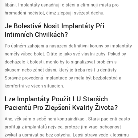
líbání. Implantáty usnadňují čištění a eliminují místa pro
hromadění nečistot, čímž zlepšují svěžest dechu.
Je Bolestivé Nosit Implantáty Při
Intimních Chvilkách?
Po úplném zahojení a nasazení definitivní koruny by implantáty
neměly vůbec bolet. Cítíte je jako své vlastní zuby. Pokud by
docházelo k bolesti, mohlo by to signalizovat problém s
okusem nebo zánět dásní, který je třeba řešit u dentisty.
Správně provedená implantace by měla být bezbolestná a
komfortní ve všech situacích.
Lze Implantáty Použít I U Starších
Pacientů Pro Zlepšení Kvality Života?
Ano, věk sám o sobě není kontraindikací. Starší pacienti často
profitují z implantátů nejvíce, protože jim vrací schopnost
žvýkat a usmívat se bez ostychu. Lepší strava vede k lepšímu