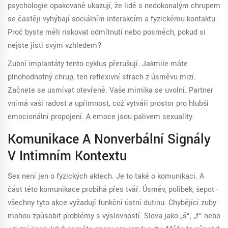
psychologie opakovaně ukazují, že lidé s nedokonalým chrupem
se častěji vyhýbají sociálním interakcím a fyzickému kontaktu.
Proč byste měli riskovat odmítnutí nebo posměch, pokud si
nejste jisti svým vzhledem?
Zubní implantáty tento cyklus přerušují. Jakmile máte
plnohodnotný chrup, ten reflexivní strach z úsměvu mizí.
Začnete se usmívat otevřeně. Vaše mimika se uvolní. Partner
vnímá vaši radost a upřímnost, což vytváří prostor pro hlubší
emocionální propojení. A emoce jsou palivem sexuality.
Komunikace A Nonverbální Signály
V Intimním Kontextu
Sex není jen o fyzických aktech. Je to také o komunikaci. A
část této komunikace probíhá přes tvář. Úsměv, polibek, šepot -
všechny tyto akce vyžadují funkční ústní dutinu. Chybějící zuby
mohou způsobit problémy s výslovností. Slova jako „š“, „f“ nebo