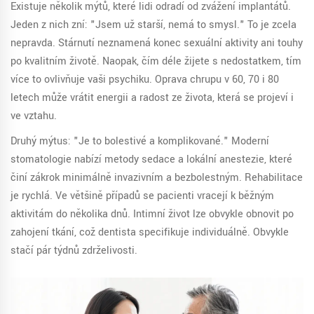
Existuje několik mýtů, které lidi odradí od zvážení implantátů.
Jeden z nich zní: "Jsem už starší, nemá to smysl." To je zcela
nepravda. Stárnutí neznamená konec sexuální aktivity ani touhy
po kvalitním životě. Naopak, čím déle žijete s nedostatkem, tím
více to ovlivňuje vaši psychiku. Oprava chrupu v 60, 70 i 80
letech může vrátit energii a radost ze života, která se projeví i
ve vztahu.
Druhý mýtus: "Je to bolestivé a komplikované." Moderní
stomatologie nabízí metody sedace a lokální anestezie, které
činí zákrok minimálně invazivním a bezbolestným. Rehabilitace
je rychlá. Ve většině případů se pacienti vracejí k běžným
aktivitám do několika dnů. Intimní život lze obvykle obnovit po
zahojení tkání, což dentista specifikuje individuálně. Obvykle
stačí pár týdnů zdrželivosti.