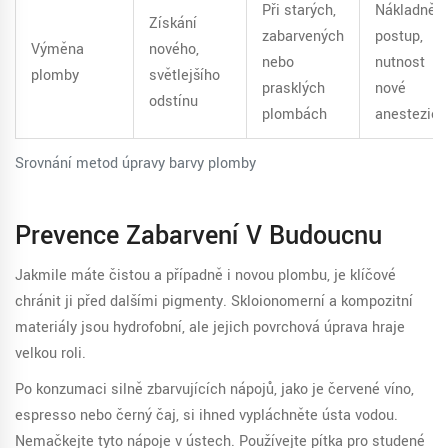
Při starých,
Nákladnějš
Získání
zabarvených
postup,
Výměna
nového,
nebo
nutnost
plomby
světlejšího
prasklých
nové
odstínu
plombách
anestezie
Srovnání metod úpravy barvy plomby
Prevence Zabarvení V Budoucnu
Jakmile máte čistou a případně i novou plombu, je klíčové
chránit ji před dalšími pigmenty. Skloionomerní a kompozitní
materiály jsou hydrofobní, ale jejich povrchová úprava hraje
velkou roli.
Po konzumaci silně zbarvujících nápojů, jako je červené víno,
espresso nebo černý čaj, si ihned vypláchněte ústa vodou.
Nemačkejte tyto nápoje v ústech. Používejte pítka pro studené