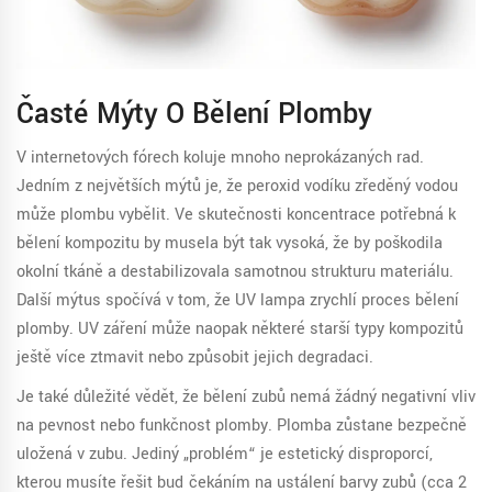
Časté Mýty O Bělení Plomby
V internetových fórech koluje mnoho neprokázaných rad.
Jedním z největších mýtů je, že peroxid vodíku zředěný vodou
může plombu vybělit. Ve skutečnosti koncentrace potřebná k
bělení kompozitu by musela být tak vysoká, že by poškodila
okolní tkáně a destabilizovala samotnou strukturu materiálu.
Další mýtus spočívá v tom, že UV lampa zrychlí proces bělení
plomby. UV záření může naopak některé starší typy kompozitů
ještě více ztmavit nebo způsobit jejich degradaci.
Je také důležité vědět, že bělení zubů nemá žádný negativní vliv
na pevnost nebo funkčnost plomby. Plomba zůstane bezpečně
uložená v zubu. Jediný „problém“ je estetický disproporcí,
kterou musíte řešit buď čekáním na ustálení barvy zubů (cca 2