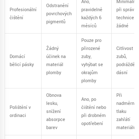
Ano,
Minimální,
Odstranění
Profesionální
pravidelně
při správné
povrchových
čištění
každých 6
technice
pigmentů
měsíců
žádné
Pouze pro
Žádný
přirozené
Citlivost
Domácí
účinek na
zuby,
zubů,
bělicí pásky
materiál
vyhýbat se
podráždění
plomby
okrajům
dásní
plomby
Obnova
Při
Ano, po
lesku,
nadměrné
Polištění v
čištění nebo
snížení
tlaku
ordinaci
při drobném
absorpce
zahřátí
opotřebení
barev
materiálu