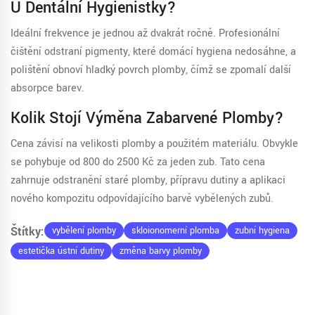
U Dentální Hygienistky?
Ideální frekvence je jednou až dvakrát ročně. Profesionální
čištění odstraní pigmenty, které domácí hygiena nedosáhne, a
polištění obnoví hladký povrch plomby, čímž se zpomalí další
absorpce barev.
Kolik Stojí Výměna Zabarvené Plomby?
Cena závisí na velikosti plomby a použitém materiálu. Obvykle
se pohybuje od 800 do 2500 Kč za jeden zub. Tato cena
zahrnuje odstranění staré plomby, přípravu dutiny a aplikaci
nového kompozitu odpovídajícího barvě vybělených zubů.
Štítky:
vybělení plomby
skloionomerní plomba
zubní hygiena
estetička ústní dutiny
změna barvy plomby