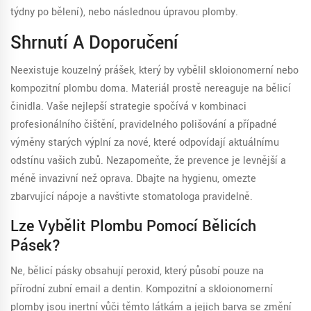
týdny po bělení), nebo následnou úpravou plomby.
Shrnutí A Doporučení
Neexistuje kouzelný prášek, který by vybělil skloionomerní nebo
kompozitní plombu doma. Materiál prostě nereaguje na bělicí
činidla. Vaše nejlepší strategie spočívá v kombinaci
profesionálního čištění, pravidelného polišování a případné
výměny starých výplní za nové, které odpovídají aktuálnímu
odstínu vašich zubů. Nezapomeňte, že prevence je levnější a
méně invazivní než oprava. Dbajte na hygienu, omezte
zbarvující nápoje a navštivte stomatologa pravidelně.
Lze Vybělit Plombu Pomocí Bělicích
Pásek?
Ne, bělicí pásky obsahují peroxid, který působí pouze na
přírodní zubní email a dentin. Kompozitní a skloionomerní
plomby jsou inertní vůči těmto látkám a jejich barva se změní