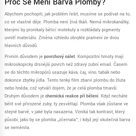
Proč Se Mění Barva Plomby?
Abychom pochopili, jak problém řešit, musíme se podívat na to,
co se vlastně děje. Plomba není živá tkáň. Nemá mikrokanálky,
kterými by pronikaly bělicí molekuly a rozkládaly pigmenty
uvnitř materiálu. Změna vzhledu obvykle pramení ze dvou
hlavních důvodů.
Prvním důvodem je
povrchový nálet
. Kompozitní hmoty mají
mikroskopicky drsnější povrch než zdravý zubní email. Časem
se do těchto mikropórů usazuje káva, čaj, víno, tabák nebo
dokonce zbytky jídla. Tento tenký film zbarví plombu do žluta
nebo hněda, což vytváří dojem, že je celá plomba tmavší.
Druhým důvodem je
chemická reakce při bělení
. Když necháte
bělit své přirozené zuby, ty zesvětlají. Plomba však zůstane ve
stejné barvě, v jaké byla nasazena. Vzniká tak kontrast, který
působí, jako by se plomba „zčernala“, i když její skutečná barva
se neměnila.