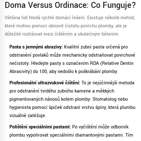
Doma Versus Ordinace: Co Funguje?
Většina lidí hledá rychlé domácí řešení. Existuje několik metod,
které mohou pomoci obnovit čistotu povrchu plomby, ale je
důležité rozlišovat mezi čištěním a skutečným bělením.
Pasta s jemnými abrazivy:
Kvalitní zubní pasta určená pro
odstranění povlaků může mechanicky odstraňovat povrchové
nečistoty. Hledejte pasty s označením RDA (Relative Dentin
Abrasivity) do 100, aby nedošlo k poškrábání plomby.
Profesionální ultrazvukové čištění:
To je nejúčinnější metoda
pro odstranění tvrdého zubního kamene a měkkých
pigmentovaných nánosů kolem plomby. Stomatolog nebo
hygienista pomocí špiček odstraní vrstvu špíny, která plumbu
vizuálně zatěžuje.
Polištění speciálními pastami:
Po vyčištění může odborník
plombu vypolirovat speciálními diamantovými pastami. Tím