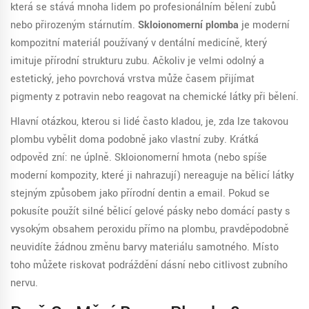
která se stává mnoha lidem po profesionálním bělení zubů
nebo přirozeným stárnutím.
Skloionomerní plomba
je
moderní
kompozitní materiál používaný v dentální medicíně, který
imituje přírodní strukturu zubu
. Ačkoliv je velmi odolný a
estetický, jeho povrchová vrstva může časem přijímat
pigmenty z potravin nebo reagovat na chemické látky při bělení.
Hlavní otázkou, kterou si lidé často kladou, je, zda lze takovou
plombu vybělit doma podobně jako vlastní zuby. Krátká
odpověď zní: ne úplně. Skloionomerní hmota (nebo spíše
moderní kompozity, které ji nahrazují) nereaguje na bělicí látky
stejným způsobem jako přírodní dentin a email. Pokud se
pokusíte použít silné bělicí gelové pásky nebo domácí pasty s
vysokým obsahem peroxidu přímo na plombu, pravděpodobně
neuvidíte žádnou změnu barvy materiálu samotného. Místo
toho můžete riskovat podráždění dásní nebo citlivost zubního
nervu.