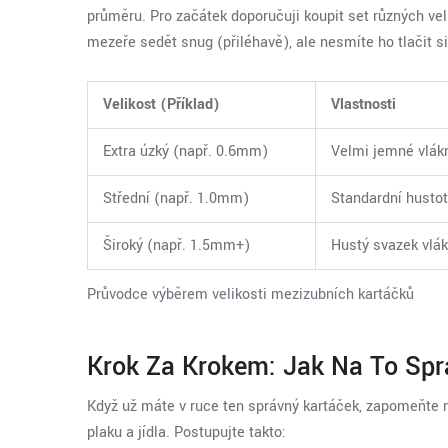
průměru. Pro začátek doporučuji koupit set různých vel
mezeře sedět snug (přiléhavě), ale nesmíte ho tlačit si
Velikost (Příklad)
Vlastnosti
Extra úzký (např. 0.6mm)
Velmi jemné vlák
Střední (např. 1.0mm)
Standardní husto
Široký (např. 1.5mm+)
Hustý svazek vlá
Průvodce výběrem velikosti mezizubních kartáčků
Krok Za Krokem: Jak Na To Sp
Když už máte v ruce ten správný kartáček, zapomeňte na
plaku a jídla. Postupujte takto: