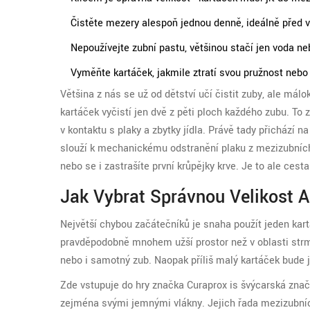
Čistěte mezery alespoň jednou denně, ideálně před 
Nepoužívejte zubní pastu, většinou stačí jen voda ne
Vyměňte kartáček, jakmile ztratí svou pružnost nebo 
Většina z nás se už od dětství učí čistit zuby, ale málo
kartáček vyčistí jen dvě z pěti ploch každého zubu. To
v kontaktu s plaky a zbytky jídla. Právě tady přichází n
slouží k mechanickému odstranění plaku z mezizubníc
nebo se i zastrašíte první krůpějky krve. Je to ale ce
Jak Vybrat Správnou Velikost A
Největší chybou začátečníků je snaha použít jeden kar
pravděpodobně mnohem užší prostor než v oblasti strmý
nebo i samotný zub. Naopak příliš malý kartáček bude j
Zde vstupuje do hry značka
Curaprox
is
švýcarská značk
zejména svými jemnými vlákny
. Jejich řada mezizubní