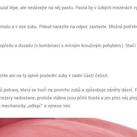
ouzal lépe, ale nedávejte na něj pastu. Pasta by v úzkých mezerách vy
malu a v ose zubu. Pokud narazíte na odpor, zastavte. Možná potřeb
dopředu a dozadu (v kombinaci s mírným krouživým pohybem). Stačí 
e ani na ty úplně poslední zuby v zadní části čelisti.
tků potravy, který se tvoří na povrchu zubů a způsobuje záněty dásní
. 
mezery nedostane, protože vlákna jsou příliš tlustá a jen přes něj pře
k mechanicky „odlepí“ a vynese ven.