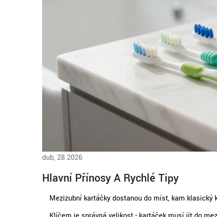
dub, 28 2026
Hlavní Přínosy A Rychlé Tipy
Mezizubní kartáčky dostanou do míst, kam klasický k
Klíčem je správná velikost - kartáček musí jít do m