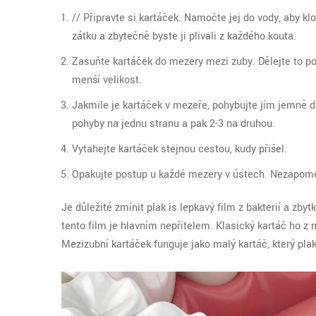
// Připravte si kartáček. Namočte jej do vody, aby kl
zátku a zbytečně byste ji plivali z každého kouta.
Zasuňte kartáček do mezery mezi zuby. Dělejte to po
menší velikost.
Jakmile je kartáček v mezeře, pohybujte jím jemně 
pohyby na jednu stranu a pak 2-3 na druhou.
Vytahejte kartáček stejnou cestou, kudy přišel.
Opakujte postup u každé mezery v ústech. Nezapomeňt
Je důležité zmínit
plak
is
lepkavý film z bakterií a zby
tento film je hlavním nepřítelem. Klasický kartáč ho z 
Mezizubní kartáček funguje jako malý kartáč, který pla