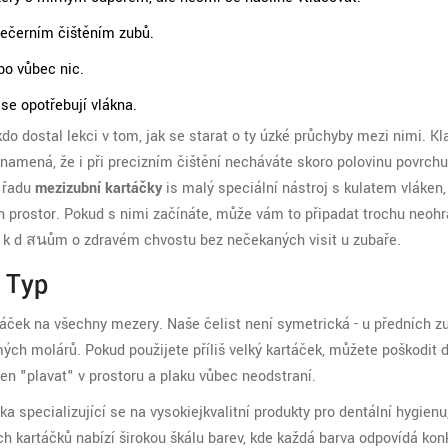
večerním čištěním zubů.
bo vůbec nic.
se opotřebují vlákna.
kdo dostal lekci v tom, jak se starat o ty úzké průchyby mezi nimi. Kl
 znamená, že i při precizním čištění necháváte skoro polovinu povrch
a řadu
mezizubní kartáčky
is
malý speciální nástroj s kulatem vláken,
h prostor
. Pokud s nimi začínáte, může vám to připadat trochu neoh
sta k d สนům o zdravém chvostu bez nečekaných visit u zubaře.
 Typ
táček na všechny mezery. Naše čelist není symetrická - u předních 
ch molárů. Pokud použijete příliš velký kartáček, můžete poškodit 
en "plavat" v prostoru a plaku vůbec neodstraní.
a specializující se na vysokiejkvalitní produkty pro dentální hygien
ch kartáčků nabízí širokou škálu barev, kde každá barva odpovídá ko