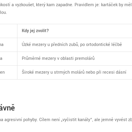
ikostí a vyzkoušet, který kam zapadne. Pravidlem je: kartáček by měl
lou.
Kdy jej zvolit?
na
Úzké mezery u předních zubů, po ortodontické léčbě
ta
Průměrné mezery v oblasti premolárů
ken
Široké mezery u strmých molárů nebo při recesi dásní
rávně
 agresivní pohyby. Cílem není „vyčistit kanály“, ale jemně vyvést z