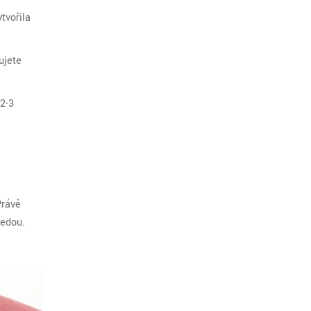
tvořila
ujete
2-3
Právě
jedou.