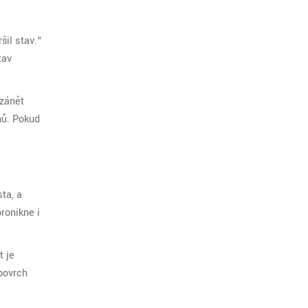
šil stav.“
tav
 zánět
nů. Pokud
ta, a
ronikne i
t je
 povrch