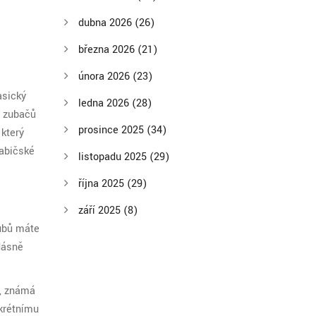
dubna 2026
(26)
března 2026
(21)
února 2026
(23)
asický
ledna 2026
(28)
u zubačů
prosince 2025
(34)
 který
rabičské
listopadu 2025
(29)
října 2025
(29)
září 2025
(8)
zubů máte
dásně
u, známá
nkrétnímu