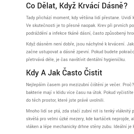
Co Dělat, Když Krvácí Dásně?
Tady přichází moment, kdy většina lidí přestane. Uvidí k
Ve skutečnosti je to přesně naopak. Krev při prvních 
podráždění a infekce tkáně dásní, často způsobený hr
Když dásněm není dobře, jsou náchylné k krvácení. Jakm
začne ustupovat a dásně zpevní. Pokud budete pokračo
přetrvává déle, je čas navštívit dentální hygieničku.
Kdy A Jak Často Čistit
Nejlepším časem pro mezizubní čištění je večer. Proč?
bakterie mají v klidu více času na útok. Pokud vyčistí
do těch prostor, které jste právě uvolnili.
Mnoho lidí se ptá, zda stačí
zubní nit
is
tenký vláknitý 
skvělá pro velmi úzké mezery, kde kartáček neprojde, a
vláken a lépe mechanicky drhne stěny zubu. Ideální je ko