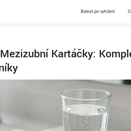
Bolest po vytržení
C
 Mezizubní Kartáčky: Kompl
níky