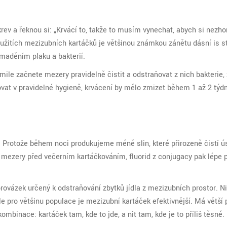
rev a řeknou si: „Krvácí to, takže to musím vynechat, abych si nezhor
použitích mezizubních kartáčků je většinou známkou
zánětu dásní
is
s
omaděním plaku a bakterií
.
ile začnete mezery pravidelně čistit a odstraňovat z nich bakterie,
vat v pravidelné hygieně, krvácení by mělo zmizet během 1 až 2 týd
 Protože během noci produkujeme méně slin, které přirozeně čistí ús
te mezery před večerním kartáčkováním, fluorid z conjugacy pak lépe p
provázek určený k odstraňování zbytků jídla z mezizubních prostor
. Ni
le pro většinu populace je mezizubní kartáček efektivnější. Má větší
mbinace: kartáček tam, kde to jde, a nit tam, kde je to příliš těsné.