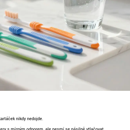
artáček nikdy nedojde.
ezery s mírným odporem, ale nesmí se násilně vtlačovat.