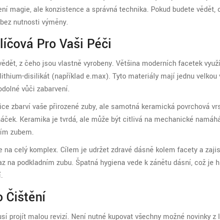
ení magie, ale konzistence a správná technika. Pokud budete vědět, 
t bez nutnosti výměny.
líčová Pro Vaši Péči
vědět, z čeho jsou vlastně vyrobeny. Většina moderních facetek využ
lithium-disilikát (například e.max)
. Tyto materiály mají jednu velkou
dolné vůči zabarvení.
sice zbarví vaše přirozené zuby, ale samotná keramická povrchová vr
k háček. Keramika je tvrdá, ale může být citlivá na mechanické namáh
dním zubem.
le na celý komplex. Cílem je udržet zdravé dásně kolem facety a zajist
kaz na podkladním zubu. Špatná hygiena vede k zánětu dásní, což je h
.
 Čištění
í projít malou revizí. Není nutné kupovat všechny možné novinky z l