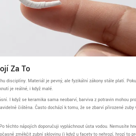
ojí Za To
hu disciplíny. Materiál je pevný, ale fyzikální zákony stále platí. Pok
nutí je reálné, i když malé.
dásní. I když se keramika sama neobarví, barviva z potravin mohou pr
videlně čištěna. Často dochází k tomu, že se zbarví přirozené zuby 
 Po těchto nápojích doporučuji vypláchnout ústa vodou. Nemusíte hn
časně změkčit zubní sklovinu (i když u facety to nehrozí, hrozí to pr