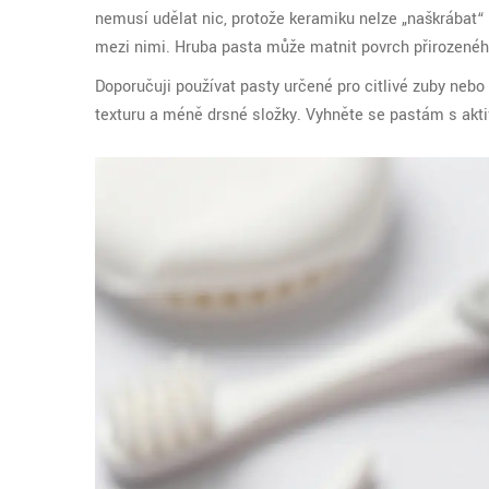
nemusí udělat nic, protože keramiku nelze „naškrábat“
mezi nimi. Hruba pasta může matnit povrch přirozeného
Doporučuji používat pasty určené pro citlivé zuby nebo t
texturu a méně drsné složky. Vyhněte se pastám s akti