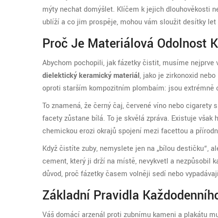
mýty nechat domýšlet. Klíčem k jejich dlouhověkosti n
ublíží a co jim prospěje, mohou vám sloužit desítky le
Proč Je Materiálová Odolnost K
Abychom pochopili, jak fázetky čistit, musíme nejprve 
dielektický keramický materiál
, jako je
zirkonoxid nebo 
oproti starším kompozitním plombaím: jsou extrémně o
To znamená, že černý čaj, červené víno nebo cigarety 
facety zůstane bílá. To je skvělá zpráva. Existuje vša
chemickou erozi okrajů spojení mezi facettou a příro
Když čistíte zuby, nemyslete jen na „bílou destičku“, a
cement, který ji drží na místě, nevykvetl a nezpůsobil 
důvod, proč fázetky časem volněji sedí nebo vypadávají
Základní Pravidla Každodenního
Váš domácí arzenál proti zubnímu kameni a plakátu mus