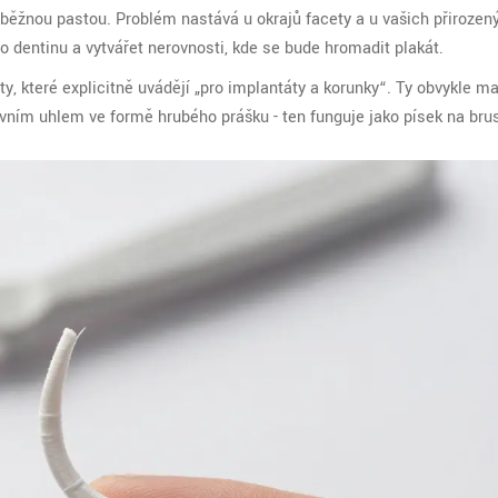
 běžnou pastou. Problém nastává u okrajů facety a u vašich přirozen
 dentinu a vytvářet nerovnosti, kde se bude hromadit plakát.
y, které explicitně uvádějí „pro implantáty a korunky“. Ty obvykle ma
vním uhlem ve formě hrubého prášku - ten funguje jako písek na brus