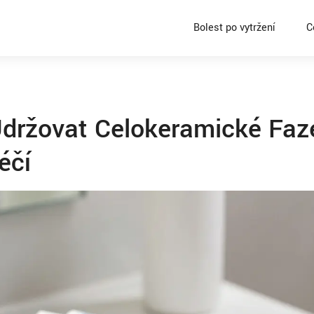
Bolest po vytržení
C
Udržovat Celokeramické Faz
éčí