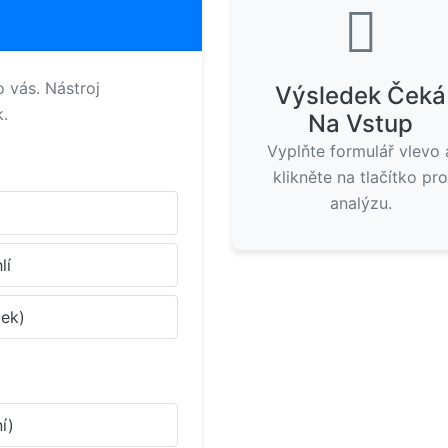
 vás. Nástroj
Výsledek Čeká
k.
Na Vstup
Vyplňte formulář vlevo 
klikněte na tlačítko pr
analýzu.
lí
ček)
í)