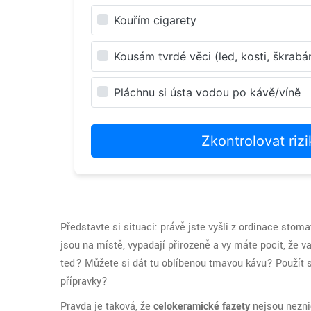
Kouřím cigarety
Kousám tvrdé věci (led, kosti, škrabá
Pláchnu si ústa vodou po kávě/víně
Zkontrolovat riz
Představte si situaci: právě jste vyšli z ordinace stom
jsou na místě, vypadají přirozeně a vy máte pocit, že v
teď? Můžete si dát tu oblíbenou tmavou kávu? Použít s
přípravky?
Pravda je taková, že
celokeramické fazety
nejsou neznič