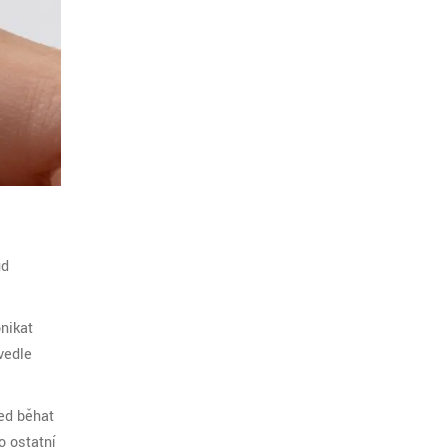
ud
onikat
vedle
ed běhat
o ostatní