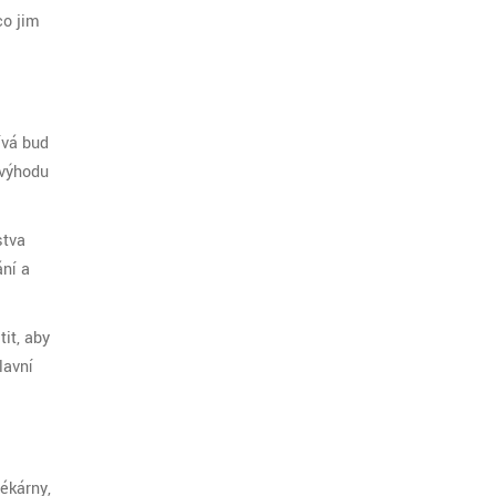
co jim
ívá buď
 výhodu
stva
ání a
it, aby
lavní
ékárny,