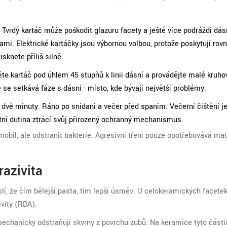
Tvrdý kartáč může poškodit glazuru facety a ještě více podráždí dás
nami. Elektrické kartáčky jsou výbornou volbou, protože poskytují ro
sknete příliš silně.
ěte kartáč pod úhlem 45 stupňů k linii dásní a provádějte malé kruho
e se setkává fáze s dásní - místo, kde bývají největší problémy.
dvě minuty. Ráno po snídani a večer před spaním. Večerní čištění je 
tní dutina ztrácí svůj přirozený ochranný mechanismus.
mobil, ale odstranit bakterie. Agresivní tření pouze opotřebovává mat
razivita
lí, že čím bělejší pasta, tím lepší úsměv. U celokeramických facetek 
vity (RDA).
 mechanicky odstraňují skvrny z povrchu zubů. Na keramice tyto části