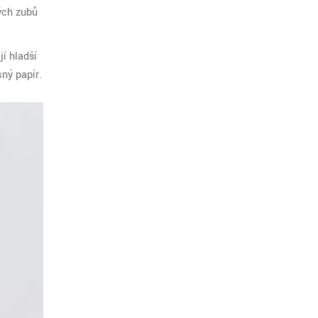
ých zubů
jí hladší
ný papír.