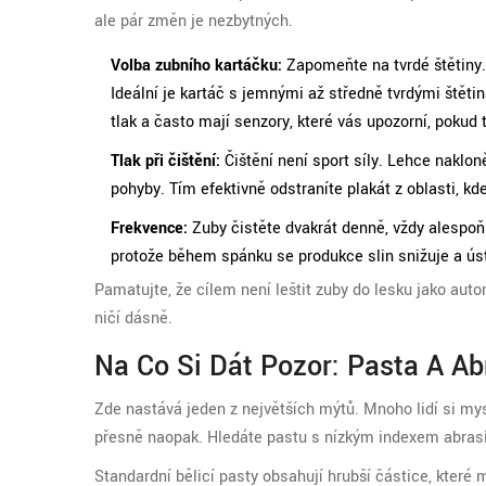
ale pár změn je nezbytných.
Volba zubního kartáčku:
Zapomeňte na tvrdé štětiny. 
Ideální je kartáč s jemnými až středně tvrdými štěti
tlak a často mají senzory, které vás upozorní, pokud ti
Tlak při čištění:
Čištění není sport síly. Lehce naklon
pohyby. Tím efektivně odstraníte plakát z oblasti, kd
Frekvence:
Zuby čistěte dvakrát denně, vždy alespoň 
protože během spánku se produkce slin snižuje a ús
Pamatujte, že cílem není leštit zuby do lesku jako auto
ničí dásně.
Na Co Si Dát Pozor: Pasta A Ab
Zde nastává jeden z největších mýtů. Mnoho lidí si mys
přesně naopak. Hledáte pastu s nízkým indexem abrasi
Standardní bělicí pasty obsahují hrubší částice, které