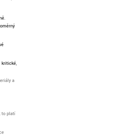
ně.
vnoměrný
vé
kritické,
eriály a
to platí
ce