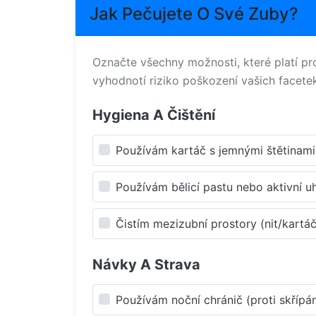
Jak Pečujete O Své Zuby?
Označte všechny možnosti, které platí pro
vyhodnotí riziko poškození vašich facete
Hygiena A Čištění
Používám kartáč s jemnými štětinami
Používám bělicí pastu nebo aktivní uh
Čistím mezizubní prostory (nit/kartá
Návky A Strava
Používám noční chránič (proti skřípán