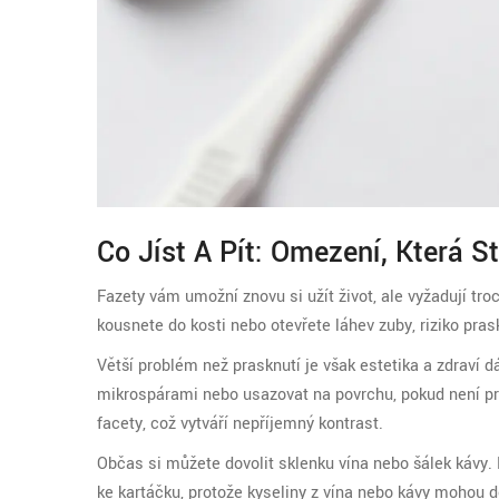
Co Jíst A Pít: Omezení, Která St
Fazety vám umožní znovu si užít život, ale vyžadují troc
kousnete do kosti nebo otevřete láhev zuby, riziko prask
Větší problém než prasknutí je však estetika a zdraví 
mikrospárami nebo usazovat na povrchu, pokud není pra
facety, což vytváří nepříjemný kontrast.
Občas si můžete dovolit sklenku vína nebo šálek kávy.
ke kartáčku, protože kyseliny z vína nebo kávy mohou do