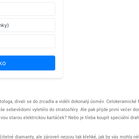
nky)
iko
atologa, dívali se do zrcadla a viděli dokonalý úsměv. Celokeramické 
aše sebevědomí vyletělo do stratosféry. Ale pak přijde první večer d
vou starou elektrickou kartáček? Nebo je třeba koupit speciální dra
itelné diamanty, ale zároveň nejsou tak křehké, jak by vás mohly ně