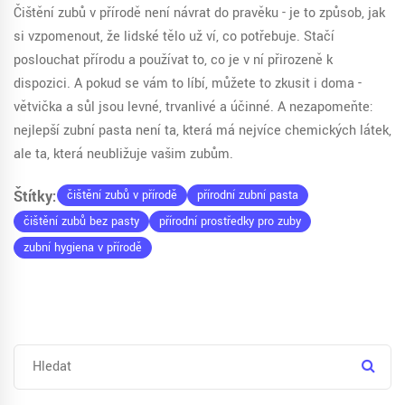
Čištění zubů v přírodě není návrat do pravěku - je to způsob, jak
si vzpomenout, že lidské tělo už ví, co potřebuje. Stačí
poslouchat přírodu a používat to, co je v ní přirozeně k
dispozici. A pokud se vám to líbí, můžete to zkusit i doma -
větvička a sůl jsou levné, trvanlivé a účinné. A nezapomeňte:
nejlepší zubní pasta není ta, která má nejvíce chemických látek,
ale ta, která neubližuje vašim zubům.
Štítky:
čištění zubů v přírodě
přírodní zubní pasta
čištění zubů bez pasty
přírodní prostředky pro zuby
zubní hygiena v přírodě