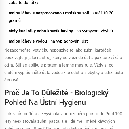
zabalte do látky
malou láhev s nezpracovanou mořskou solí
- stačí 10-20
gramů
čistý kus látky nebo kousík bavlny
- na vymyvání zbytků
malou láhev s vodou
- na vyplachování úst
Nezapomeňte: větvičku nepoužívejte jako zubní kartáček -
používejte ji jako nástroj, který se vloží do úst a pak se žvýká a
otírá. Sůl se aplikuje prstem a jemně masíruje. Vždy si po
čištění vypláchněte ústa vodou - to odstraní zbytky a udrží ústa
čerstvé.
Proč Je To Důležité - Biologický
Pohled Na Ústní Hygienu
Lidská ústní flóra se vyvinula v přirozeném prostředí. Před 100
lety neexistovala zubní pasta, ale lidé měli méně kávových
zubů než dnes. Proč? Protože jídlo bylo méně zpracované,