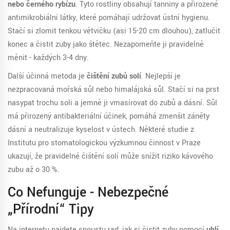
nebo černého rybízu
. Tyto rostliny obsahují tanniny a přirozené
antimikrobiální látky, které pomáhají udržovat ústní hygienu.
Stačí si zlomit tenkou větvičku (asi 15-20 cm dlouhou), zatlučit
konec a čistit zuby jako štětec. Nezapomeňte ji pravidelně
měnit - každých 3-4 dny.
Další účinná metoda je
čištění zubů solí
. Nejlepší je
nezpracovaná mořská sůl nebo himalájská sůl. Stačí si na prst
nasypat trochu soli a jemně ji vmasírovat do zubů a dásní. Sůl
má přirozený antibakteriální účinek, pomáhá zmenšit záněty
dásní a neutralizuje kyselost v ústech. Některé studie z
Institutu pro stomatologickou výzkumnou činnost v Praze
ukazují, že pravidelné čištění solí může snížit riziko kávového
zubu až o 30 %.
Co Nefunguje - Nebezpečné
„přírodní“ Tipy
Na internetu najdete spoustu rad, jak si čistit zuby pomocí
uhlí,