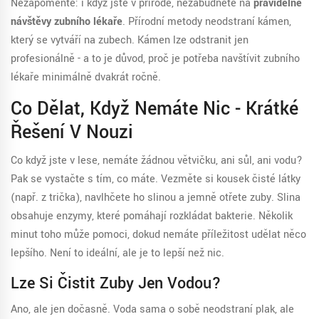
Nezapomeňte: i když jste v přírodě, nezabudněte na
pravidelné
návštěvy zubního lékaře
. Přírodní metody neodstraní kámen,
který se vytváří na zubech. Kámen lze odstranit jen
profesionálně - a to je důvod, proč je potřeba navštívit zubního
lékaře minimálně dvakrát ročně.
Co Dělat, Když Nemáte Nic - Krátké
Řešení V Nouzi
Co když jste v lese, nemáte žádnou větvičku, ani sůl, ani vodu?
Pak se vystačte s tím, co máte. Vezměte si kousek čisté látky
(např. z trička), navlhčete ho slinou a jemně otřete zuby. Slina
obsahuje enzymy, které pomáhají rozkládat bakterie. Několik
minut toho může pomoci, dokud nemáte příležitost udělat něco
lepšího. Není to ideální, ale je to lepší než nic.
Lze Si Čistit Zuby Jen Vodou?
Ano, ale jen dočasně. Voda sama o sobě neodstraní plak, ale