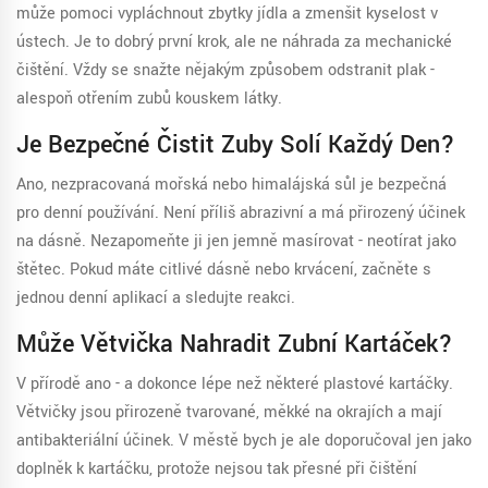
může pomoci vypláchnout zbytky jídla a zmenšit kyselost v
ústech. Je to dobrý první krok, ale ne náhrada za mechanické
čištění. Vždy se snažte nějakým způsobem odstranit plak -
alespoň otřením zubů kouskem látky.
Je Bezpečné Čistit Zuby Solí Každý Den?
Ano, nezpracovaná mořská nebo himalájská sůl je bezpečná
pro denní používání. Není příliš abrazivní a má přirozený účinek
na dásně. Nezapomeňte ji jen jemně masírovat - neotírat jako
štětec. Pokud máte citlivé dásně nebo krvácení, začněte s
jednou denní aplikací a sledujte reakci.
Může Větvička Nahradit Zubní Kartáček?
V přírodě ano - a dokonce lépe než některé plastové kartáčky.
Větvičky jsou přirozeně tvarované, měkké na okrajích a mají
antibakteriální účinek. V městě bych je ale doporučoval jen jako
doplněk k kartáčku, protože nejsou tak přesné při čištění