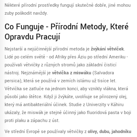
Některé přírodní prostředky fungují skutečně dobře, jiné mohou
zuby poškodit navždy.
Co Funguje - Přírodní Metody, Které
Opravdu Pracují
Nejstarší a nejúčinnější přírodní metoda je
žvýkání větviček
.
Lidé po celém světě - od Afriky přes Áziu po střední Ameriku -
používali větvičky z různých stromů jako základní čisticí
nástroj. Nejznámější je
větvička z miswáku
(Salvadora
persica), která se používá v zemích islámu už tisíce let.
Větvička se zatluče na jednom konci, aby vznikly vlákna, která
působí jako štětce. Když ji žvýkáte, uvolňuje se přirozený olej,
který má antibakteriální účinek. Studie z Univerzity v Káhiru
ukázaly, že miswák je stejně účinný jako fluoridová pasta v boji
proti plaku a zápachu z úst.
Ve střední Evropě se používaly větvičky z
olivy, dubu, jahodníku