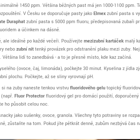
inimálně 1450 ppm. Většina běžných past má jen 1000-1100 ppm. T
rozpouštění. V Česku se doporučuje pasty jako
Elmex
zubní pasta s 
ate Duraphat
zubní pasta s 5000 ppm fluoru, předepisovaná zubaři p
fluoridem a účinkem na dásně
.
, ale ideálně po každé večeři. Používejte
mezizubní kartáček
malý k
ry
nebo
zubní nit
tenký provázek pro odstranění plaku mezi zuby
. Nej
ě. Většina lidí to zanedbává - a to je přesně místo, kde kaz začíná.
kyselého (ovoce, čaj, limonáda), počkejte 30 minut. Kyselina z jídla 
bní plochu. Počkejte, až se sliny vyrovnají pH.
ě si na zuby naneste tenkou vrstvu
fluoridového gelu
topický fluorido
(např.
Fluor Protector
fluoridový gel pro domácí použití, doporučený
te ho působit celou noc.
 snacky jako sušenky, ovoce, granola. Všechny tyto potraviny se rozpa
denně, zůstaňte na tom. Pokud jíte pětkrát denně, zubům nezbývá čas 