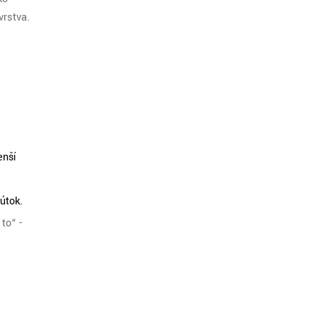
vrstva.
enší
útok.
to“ -