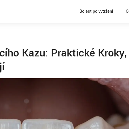
Bolest po vytržení
C
cího Kazu: Praktické Kroky,
í