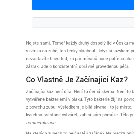
Nejste sami. Téměř každý druhý dospělý lid v Česku má 
skvrnka na zubě, ten tenký škrábnutí, když si jazykem př
nezastavíte hned teď, za pár měsíců bude potřeba plomba
zázrak. Jde o konzistentní, správně provedenou péči.
Co Vlastně Je Začínající Kaz?
Začínající kaz není díra. Není to černá skvrna. Není to 
vytvářené bakteriemi v plaku. Tyto bakterie žijí na pov
z povrchu zubu. Výsledkem je bílá skvrna - to je místo, 
kyselina přestane vytvářet, zub si sám pomůže. Tělo př
remineralizace
.
Na kterých zubech to nejčastěji začíná? Na mezizubníc