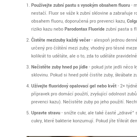
Používejte zubní pastu s vysokým obsahem fluoru
- m
nestačí. Fluor se váže k zubní sklovine a zabraňuje 
obsahem fluoru, doporučená pro prevenci kazu
,
Colg
riziko kazu
nebo
Parodontax Fluoride
zubní pasta s 
Čistěte mezizuby každý večer
- alespoň jednou denně
určený pro čištění mezi zuby, vhodný pro těsné meze
kolikrát to uděláte, ale o to, zda to uděláte pravideln
Nečistěte zuby hned po jídle
- pokud jste jedli něco 
sklovinu. Pokud si hned poté čistíte zuby, škrábate zu
Užívejte fluoridový opalovací gel nebo květ
- 2× týdn
přípravek pro domácí použití, zvyšující odolnost zubů
prevenci kazu
). Nečistěte zuby po jeho použití. Nech
Upravte stravu
- snižte cukr, ale také časté „zdravé“
cukry, které bakterie konzumují. Pokud jíte třikrát 