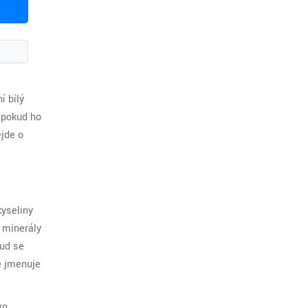
í bílý
 pokud ho
ejde o
kyseliny
í minerály
kud se
e jmenuje
ko