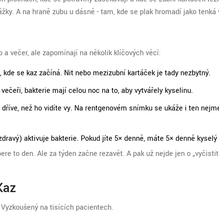
žky. A na hraně zubu u dásně - tam, kde se plak hromadí jako tenká 
o a večer, ale zapomínají na několik klíčových věcí:
 kde se kaz začíná. Nit nebo mezizubní kartáček je tady nezbytný.
večeři, bakterie mají celou noc na to, aby vytvářely kyselinu.
 dříve, než ho vidíte vy. Na rentgenovém snímku se ukáže i ten nejm
 zdravý) aktivuje bakterie. Pokud jíte 5× denně, máte 5× denně kyselý 
 to den. Ale za týden začne rezavět. A pak už nejde jen o „vyčistit 
Kaz
e. Vyzkoušený na tisících pacientech.