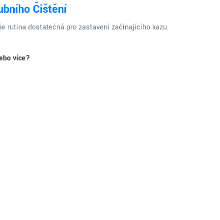
ubního Čištění
še rutina dostatečná pro zastavení začínajícího kazu.
ebo více?