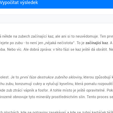
Vypočítat výsledek
někde na zubech začínající kaz, ale ani si to neuvědomuje. Ten prvn
ejete po zubu - to není jen „nějaká nečistota“. To je
začínající kaz
. A
. Nebo víc. Ale dobrá zpráva: v této fázi se kaz ještě dá obrátit. N
bolest. Je to
první fáze destrukce zubního skloviny
, kterou způsobují 
rchu zubu, konzumují cukry a vylučují kyselinu, která pomalu rozpoušt
kde zub ztrácí vápník a fosfor. A tohle místo je ještě opravitelné. Po
irozeně obnovuje tyto minerály prostřednictvím slin. Tento proces s
h plochách, kde se potraviny zasekávají a kde se zubní kartáček těž