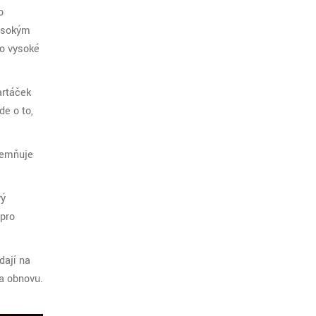
o
vysokým
ro vysoké
artáček
de o to,
zjemňuje
vý
 pro
dají na
na obnovu.