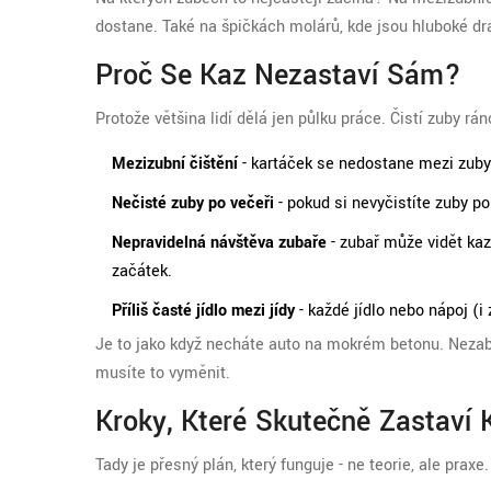
dostane. Také na špičkách molárů, kde jsou hluboké drá
Proč Se Kaz Nezastaví Sám?
Protože většina lidí dělá jen půlku práce. Čistí zuby rán
Mezizubní čištění
- kartáček se nedostane mezi zuby,
Nečisté zuby po večeři
- pokud si nevyčistíte zuby po 
Nepravidelná návštěva zubaře
- zubař může vidět kaz
začátek.
Příliš časté jídlo mezi jídy
- každé jídlo nebo nápoj (i
Je to jako když necháte auto na mokrém betonu. Nezabere
musíte to vyměnit.
Kroky, Které Skutečně Zastaví 
Tady je přesný plán, který funguje - ne teorie, ale prax