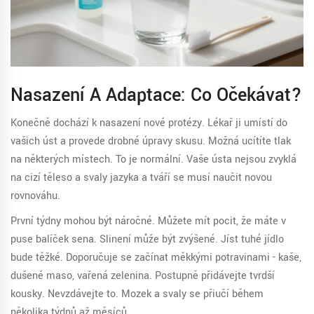
Nasazení A Adaptace: Co Očekávat?
Konečně dochází k
nasazení nové protézy
.
Lékař ji umístí do
vašich úst a provede drobné úpravy skusu. Možná ucítíte tlak
na některých místech. To je normální. Vaše ústa nejsou zvyklá
na cizí těleso a svaly jazyka a tváří se musí naučit novou
rovnováhu.
První týdny mohou být náročné. Můžete mít pocit, že máte v
puse balíček sena. Slinení může být zvýšené. Jíst tuhé jídlo
bude těžké. Doporučuje se začínat měkkými potravinami - kaše,
dušené maso, vařená zelenina. Postupně přidávejte tvrdší
kousky. Nevzdávejte to. Mozek a svaly se přiučí během
několika týdnů až měsíců.