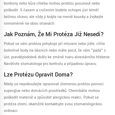
bonbony nebo kůra chleba mohou protézu posunout nebo
poškodit. S časem a cvičením budete schopni jíst téměř
běžnou stravu, ale vždy ji krájte na menší kousky a žvýkejte
rovnoměrně na obou stranách.
Jak Poznám, Že Mi Protéza Již Nesedí?
Pokud se vám protéza pohybuje při mluvení nebo jídle, cítíte
bolestivé body na dásních nebo máte pocit, že vám "padá" z
úst, pravděpodobně došlo ke změně tvaru alveolárního hřebene.
Navštivte stomatologa pro kontrolu a případnou úpravu.
Lze Protézu Opravit Doma?
Nikdy se nepokoušejte opravovat zlomenou protézu pomocí
superglue nebo domácích prostředků. Chemikálie mohou
poškodit materiál a způsobit alergickou reakci. Pokud se
protéza zlomí, okamžitě kontaktujte svou stomatologickou
ordinaci.