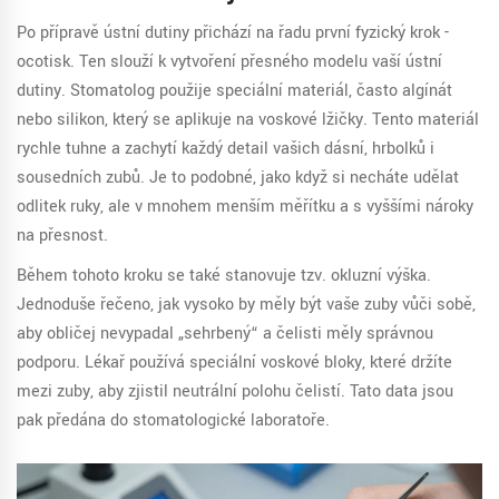
Po přípravě ústní dutiny přichází na řadu první fyzický krok -
ocotisk
. Ten slouží k vytvoření přesného modelu vaší ústní
dutiny.
Stomatolog použije speciální materiál, často algínát
nebo silikon, který se aplikuje na voskové lžičky. Tento materiál
rychle tuhne a zachytí každý detail vašich dásní, hrbolků i
sousedních zubů. Je to podobné, jako když si necháte udělat
odlitek ruky, ale v mnohem menším měřítku a s vyššími nároky
na přesnost.
Během tohoto kroku se také stanovuje tzv. okluzní výška.
Jednoduše řečeno, jak vysoko by měly být vaše zuby vůči sobě,
aby obličej nevypadal „sehrbený“ a čelisti měly správnou
podporu. Lékař používá speciální voskové bloky, které držíte
mezi zuby, aby zjistil neutrální polohu čelistí. Tato data jsou
pak předána do stomatologické laboratoře.