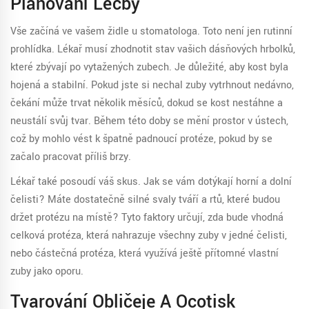
Plánování Léčby
Vše začíná ve vašem židle u stomatologa. Toto není jen rutinní
prohlídka. Lékař musí zhodnotit stav vašich dásňových hrbolků,
které zbývají po vytažených zubech. Je důležité, aby kost byla
hojená a stabilní. Pokud jste si nechal zuby vytrhnout nedávno,
čekání může trvat několik měsíců, dokud se kost nestáhne a
neustálí svůj tvar. Během této doby se mění prostor v ústech,
což by mohlo vést k špatně padnoucí protéze, pokud by se
začalo pracovat příliš brzy.
Lékař také posoudí váš skus. Jak se vám dotýkají horní a dolní
čelisti? Máte dostatečně silné svaly tváří a rtů, které budou
držet protézu na místě? Tyto faktory určují, zda bude vhodná
celková protéza
, která nahrazuje všechny zuby v jedné čelisti,
nebo
částečná protéza
, která využívá ještě přítomné vlastní
zuby jako oporu.
Tvarování Obličeje A Ocotisk