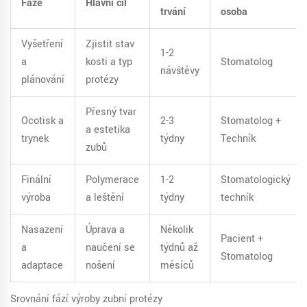
Fáze
Hlavní cíl
trvání
osoba
Vyšetření
Zjistit stav
1-2
a
kosti a typ
Stomatolog
návštěvy
plánování
protézy
Přesný tvar
Ocotisk a
2-3
Stomatolog +
a estetika
trynek
týdny
Techník
zubů
Finální
Polymerace
1-2
Stomatologický
výroba
a leštění
týdny
techník
Nasazení
Úprava a
Několik
Pacient +
a
naučení se
týdnů až
Stomatolog
adaptace
nošení
měsíců
Srovnání fází výroby zubní protézy