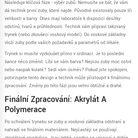
Následuje klíčová fáze - výběr zubů. Nemusíte se bát, že vám
dá technik první zuby, které najde. Původně existovaly pouze tři
velikosti a barvy. Dnes mají laboratoře k dispozici desítky
odstínů, tvarů a průhlednosti. Technik vám připraví takzvaný
trynek
(nebo zkoušecí voskový model).
Do voskové základny
vloží zuby podle vašich požadavků a parametrů od lékaře.
Trynek si musíte vyzkoušet přímo v ordinaci. Je to poslední
šance něco změnit. Líbí se vám barva? Nejsou zuby moc ostré
nebo naopak kulaté? Sedí vám úsměv? Pokud jste spokojeni,
potvrzujete tento design a techník může přistoupit k finálnímu
zpracování. Změny po této fázi jsou velmi obtížné a drahé.
Finální Zpracování: Akrylát A
Polymerace
Po schválení tryneku se zuby a vosková základna odstraní a
nahradí se finálním materiálem. Nejčastěji se používají
akrylátové pryskyřice
.
Jsou lehké, snadno se upravují a dobře