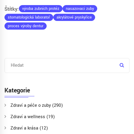
Štítky:
výroba zubních protéz
nasazovací zuby
stomatologická laboratoř
akrylátové pryskyřice
proces výroby dentur
Kategorie
Zdraví a péče o zuby
(290)
Zdraví a wellness
(19)
Zdraví a krása
(12)