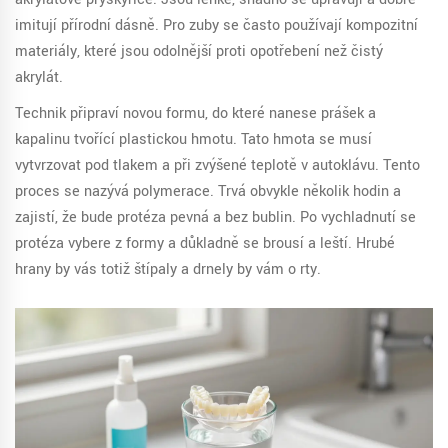
imitují přírodní dásně. Pro zuby se často používají kompozitní
materiály, které jsou odolnější proti opotřebení než čistý
akrylát.
Technik připraví novou formu, do které nanese prášek a
kapalinu tvořící plastickou hmotu. Tato hmota se musí
vytvrzovat pod tlakem a při zvýšené teplotě v autoklávu. Tento
proces se nazývá
polymerace
.
Trvá obvykle několik hodin a
zajistí, že bude protéza pevná a bez bublin. Po vychladnutí se
protéza vybere z formy a důkladně se brousí a leští. Hrubé
hrany by vás totiž štípaly a drnely by vám o rty.