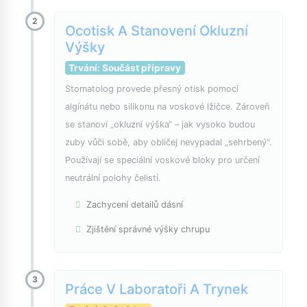
2
Ocotisk A Stanovení Okluzní
Výšky
Trvání: Součást přípravy
Stomatolog provede přesný otisk pomocí
algínátu nebo silikonu na voskové lžičce. Zároveň
se stanoví „okluzní výška“ – jak vysoko budou
zuby vůči sobě, aby obličej nevypadal „sehrbený".
Používají se speciální voskové bloky pro určení
neutrální polohy čelistí.
Zachycení detailů dásní
Zjištění správné výšky chrupu
3
Práce V Laboratoři A Trynek