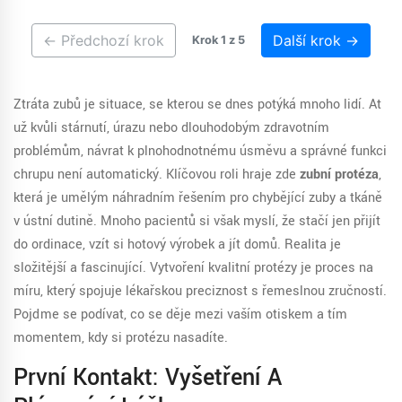
← Předchozí krok
Další krok →
Krok
1
z 5
Ztráta zubů je situace, se kterou se dnes potýká mnoho lidí. Ať
už kvůli stárnutí, úrazu nebo dlouhodobým zdravotním
problémům, návrat k plnohodnotnému úsměvu a správné funkci
chrupu není automatický. Klíčovou roli hraje zde
zubní protéza
,
která je
umělým náhradním řešením pro chybějící zuby a tkáně
v ústní dutině
.
Mnoho pacientů si však myslí, že stačí jen přijít
do ordinace, vzít si hotový výrobek a jít domů. Realita je
složitější a fascinující. Vytvoření kvalitní protézy je proces na
míru, který spojuje lékařskou preciznost s řemeslnou zručností.
Pojďme se podívat, co se děje mezi vaším otiskem a tím
momentem, kdy si protézu nasadíte.
První Kontakt: Vyšetření A