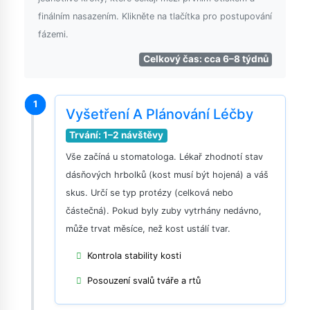
finálním nasazením. Klikněte na tlačítka pro postupování
fázemi.
Celkový čas: cca 6–8 týdnů
1
Vyšetření A Plánování Léčby
Trvání: 1–2 návštěvy
Vše začíná u stomatologa. Lékař zhodnotí stav
dásňových hrbolků (kost musí být hojená) a váš
skus. Určí se typ protézy (celková nebo
částečná). Pokud byly zuby vytrhány nedávno,
může trvat měsíce, než kost ustálí tvar.
Kontrola stability kosti
Posouzení svalů tváře a rtů