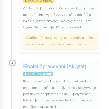
Trvání: 2–3 týdny
Otisky putují do laboratoře, kde vznikne gipsový
model. Technik vybírá zuby (desítky odstínů a
tvarů) a vytváří zkoušecí voskový model – tzv.
trynek. Tento krok je klíčový pro estetiku.
Důležité:
Při zkoušení tryneku v ordinaci máte
poslední šanci změnit barvu nebo tvar zubů.
4
Finální Zpracování (Akrylát)
Trvání: 1–2 týdny
Po schválení tryneku se vosk nahradí akrylátem
nebo kompozitními materiály. Hmota se vytvrzuje
pod tlakem a teplem v autoklávu (polymerace).
Následuje broušení a leštění hrubých hran, aby
nepoškozovaly sliznici.