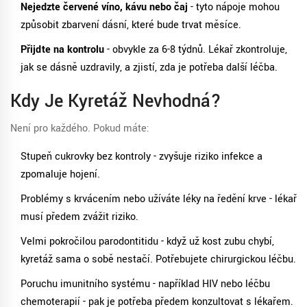
Nejedzte červené víno, kávu nebo čaj
- tyto nápoje mohou
způsobit zbarvení dásní, které bude trvat měsíce.
Přijďte na kontrolu
- obvykle za 6-8 týdnů. Lékař zkontroluje,
jak se dásně uzdravily, a zjistí, zda je potřeba další léčba.
Kdy Je Kyretáž Nevhodná?
Není pro každého. Pokud máte:
Stupeň cukrovky bez kontroly - zvyšuje riziko infekce a
zpomaluje hojení.
Problémy s krvácením nebo užíváte léky na ředění krve - lékař
musí předem zvážit riziko.
Velmi pokročilou parodontitidu - když už kost zubu chybí,
kyretáž sama o sobě nestačí. Potřebujete chirurgickou léčbu.
Poruchu imunitního systému - například HIV nebo léčbu
chemoterapií - pak je potřeba předem konzultovat s lékařem.