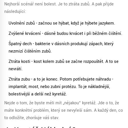
Nejhorší scénář není bolest. Je to ztráta zubů. A pak přijde
následující:
Uvolnění zubů - začnou se hýbat, když je hýbete jazykem.
Zvýšené krvácení - dásně budou krvácet i při běžném čištění.
Špatný dech - bakterie v dásních produkují zápach, který
nezmizí čištěním zubů.
Ztráta kosti - kost kolem zubů se začne rozpouštět. A to se
nevrátí.
Ztráta zubu - a to je konec. Potom potřebujete náhradu -
implantát, most, nebo zubní protézu. To je nákladnější,
bolestivější a delší než kyretáž.
Nejde o tom, že byste měli mít „nějakou“ kyretáž. Jde o to, že
máte konkrétní problém, který se nevyřeší sám. A každý den, co
to odložíte, zhoršuje váš stav.