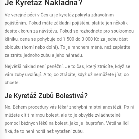
Je Kyretáž Nákladná?
Ve veřejné péči v Česku je kyretáž pokryta zdravotním
pojištěním. Pokud máte základní pojištění, platíte jen několik
desítek korun za návštěvu. Pokud se rozhodnete pro soukromou
kliniku, cena se pohybuje od 1 500 do 3 000 Kč za jednu část
oblouku (horní nebo dolní). To je mnohem méně, než zaplatíte
za ztrátu jednoho zubu a jeho náhradu.
Největší náklad není peněžní. Je to čas, který ztrácíte, když se
vám zuby uvolňují. A to, co ztrácíte, když už nemůžete jíst, co
chcete.
Je Kyretáž Zubů Bolestivá?
Ne. Během procedury vás lékař znehybní místní anestézií. Po ní
můžete cítit mírnou bolest, ale to je obvykle zvládnutelné
pomocí běžných léků na bolest, jako je ibuprofen. Většina lidí
říká, že to není horší než vytažení zubu.