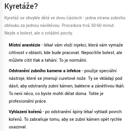
Kyretáže?
Kyretáž se obvykle dělá ve dvou částech - jedna strana zubního
oblouku za jednou návštěvou. Procedura trvá 30-60 minut.
Nejde o bolest, ale o zvláštní pocity.
Místní anestézie
- lékař vám vloží injekci, která vám vymaže
citlivost v oblasti, kde bude pracovat. Nepocítíte bolest, ale
můžete cítit tlak a tahání. To je normální.
Odstranění zubního kamene a infekce
- použije speciální
nástroje, které se jmenují curetové nože. Ty se vkládají pod
dásň, aby odstranily zubní kámen, bakterie a zánětlivou tkáň.
To není něco, co byste mohli dělat doma. Tohle je
profesionální práce.
Vyhlazení kořenů
- po odstranění špíny lékař vyhladí povrch
kořenů. To zabraňuje tomu, aby se zubní kámen opět rychle
usazoval.