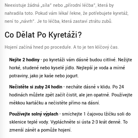
Neexistuje žádná „síla“ nebo „přírodní léčba“, která by
nahradila toto. Pokud vám lékař řekne, že potřebujete kyretáž,
není to „návrh“. Je to léčba, která zastaví ztrátu zubů.
Co Dělat Po Kyretáži?
Hojení začíná hned po proceduře. A to je ten klíčový čas.
Nejíte 2 hodiny
- po kyretáži vám dásně budou citlivé. Nežijte
horké, studené nebo kyselé jídlo. Nejlepší je voda a mírné
potraviny, jako je kaše nebo jogurt.
Nečistěte si zuby 24 hodin
- necháte dásně v klidu. Po 24
hodinách můžete zpět začít čistit, ale jen opatrně. Používejte
měkkou kartáčku a nečistěte přímo na dásní.
Používejte solný výplach
- smíchejte 1 čajovou lžičku soli do
sklenice teplé vody. Vypláchněte si ústa 2-3 krát denně. To
zmenší zánět a pomůže hojení.