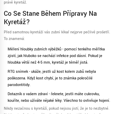
právě kyretáž.
Co Se Stane Během Přípravy Na
Kyretáž?
Před samotnou kyretáží vás zubní lékař nejprve pečlivě prošetří.
To znamená:
Měření hloubky zubních výběžků - pomocí tenkého měřítka
zjistí, jak hluboko se nachází infekce pod dásní. Pokud je
hloubka větší než 4-5 mm, kyretáž je téměř jistá.
RTG snímek - ukáže, jestli už kost kolem zubů nebyla
poškozena. Když kost chybí, je to známka pokročilé
parodontitidy.
Dotazník o vašem zdraví - řeknete, jestli máte cukrovku,
kouříte, nebo užíváte nějaké léky. Všechno to ovlivňuje hojení.
Nikdy nezačnou s kyretáží, pokud nejsou jistí, že je to nezbytné.