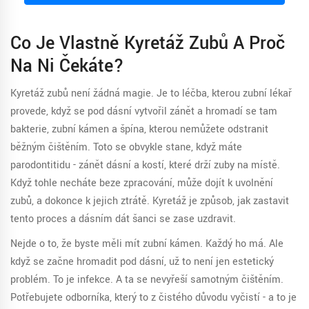
Co Je Vlastně Kyretáž Zubů A Proč
Na Ni Čekáte?
Kyretáž zubů není žádná magie. Je to léčba, kterou zubní lékař
provede, když se pod dásní vytvořil zánět a hromadí se tam
bakterie, zubní kámen a špína, kterou nemůžete odstranit
běžným čištěním. Toto se obvykle stane, když máte
parodontitidu - zánět dásní a kostí, které drží zuby na místě.
Když tohle necháte beze zpracování, může dojít k uvolnění
zubů, a dokonce k jejich ztrátě. Kyretáž je způsob, jak zastavit
tento proces a dásním dát šanci se zase uzdravit.
Nejde o to, že byste měli mít zubní kámen. Každý ho má. Ale
když se začne hromadit pod dásní, už to není jen estetický
problém. To je infekce. A ta se nevyřeší samotným čištěním.
Potřebujete odborníka, který to z čistého důvodu vyčistí - a to je