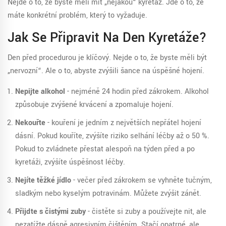
Nejde o to, že byste měli mít „nějakou“ kyretáž. Jde o to, že
máte konkrétní problém, který to vyžaduje.
Jak Se Připravit Na Den Kyretáže?
Den před procedurou je klíčový. Nejde o to, že byste měli být
„nervozní“. Ale o to, abyste zvýšili šance na úspěšné hojení.
Nepijte alkohol
- nejméně 24 hodin před zákrokem. Alkohol
způsobuje zvýšené krvácení a zpomaluje hojení.
Nekouřte
- kouření je jedním z největších nepřátel hojení
dásní. Pokud kouříte, zvýšíte riziko selhání léčby až o 50 %.
Pokud to zvládnete přestat alespoň na týden před a po
kyretáži, zvýšíte úspěšnost léčby.
Nejíte těžké jídlo
- večer před zákrokem se vyhněte tučným,
sladkým nebo kyselým potravinám. Můžete zvýšit zánět.
Přijďte s čistými zuby
- čistěte si zuby a používejte nit, ale
nezatížte dásně agresivním čištěním. Stačí opatrné, ale