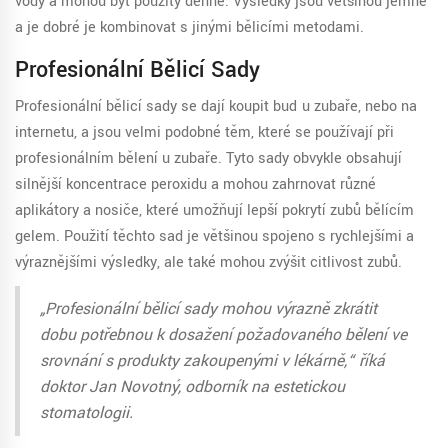
vody a mohou být použity denně. Výsledky jsou většinou jemné
a je dobré je kombinovat s jinými bělicími metodami.
Profesionální Bělicí Sady
Profesionální bělicí sady se dají koupit buď u zubaře, nebo na
internetu, a jsou velmi podobné těm, které se používají při
profesionálním bělení u zubaře. Tyto sady obvykle obsahují
silnější koncentrace peroxidu a mohou zahrnovat různé
aplikátory a nosiče, které umožňují lepší pokrytí zubů bělícím
gelem. Použití těchto sad je většinou spojeno s rychlejšími a
výraznějšími výsledky, ale také mohou zvýšit citlivost zubů.
„Profesionální bělicí sady mohou výrazně zkrátit
dobu potřebnou k dosažení požadovaného bělení ve
srovnání s produkty zakoupenými v lékárně,“ říká
doktor Jan Novotný, odborník na estetickou
stomatologii.