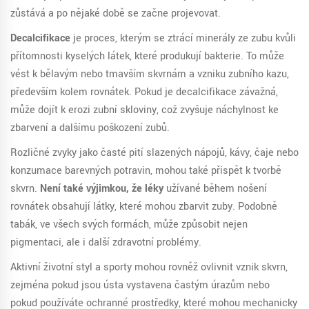
zůstává a po nějaké době se začne projevovat.
Decalcifikace
je proces, kterým se ztrácí minerály ze zubu kvůli
přítomnosti kyselých látek, které produkují bakterie. To může
vést k bělavým nebo tmavším skvrnám a vzniku zubního kazu,
především kolem rovnátek. Pokud je decalcifikace závažná,
může dojít k erozi zubní skloviny, což zvyšuje náchylnost ke
zbarvení a dalšímu poškození zubů.
Rozličné zvyky jako časté pití slazených nápojů, kávy, čaje nebo
konzumace barevných potravin, mohou také přispět k tvorbě
skvrn.
Není také výjimkou, že léky
užívané během nošení
rovnátek obsahují látky, které mohou zbarvit zuby. Podobně
tabák, ve všech svých formách, může způsobit nejen
pigmentaci, ale i další zdravotní problémy.
Aktivní životní styl a sporty mohou rovněž ovlivnit vznik skvrn,
zejména pokud jsou ústa vystavena častým úrazům nebo
pokud používáte ochranné prostředky, které mohou mechanicky