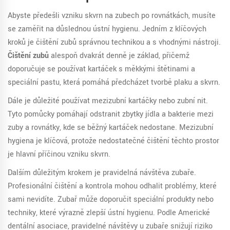
Abyste předešli vzniku skvrn na zubech po rovnátkách, musíte
se zaměřit na důslednou ústní hygienu. Jedním z klíčových
kroků je čištění zubů správnou technikou a s vhodnými nástroji.
Čištění zubů
alespoň dvakrát denně je základ, přičemž
doporučuje se používat kartáček s měkkými štětinami a
speciální pastu, která pomáhá předcházet tvorbě plaku a skvrn.
Dále je důležité používat mezizubní kartáčky nebo zubní nit.
Tyto pomůcky pomáhají odstranit zbytky jídla a bakterie mezi
zuby a rovnátky, kde se běžný kartáček nedostane. Mezizubní
hygiena je klíčová, protože nedostatečné čištění těchto prostor
je hlavní příčinou vzniku skvrn.
Dalším důležitým krokem je pravidelná návštěva zubaře.
Profesionální čištění a kontrola mohou odhalit problémy, které
sami nevidíte. Zubař může doporučit speciální produkty nebo
techniky, které výrazně zlepší ústní hygienu. Podle Americké
dentální asociace, pravidelné návštěvy u zubaře snižují riziko