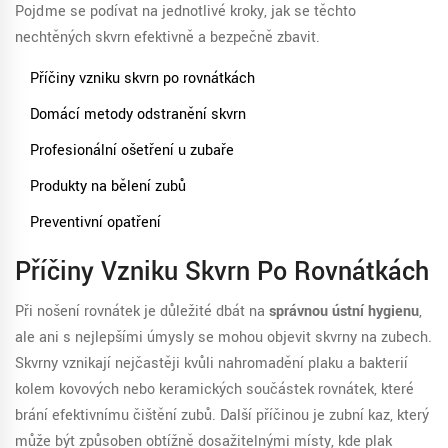
Pojďme se podívat na jednotlivé kroky, jak se těchto
nechtěných skvrn efektivně a bezpečně zbavit.
Příčiny vzniku skvrn po rovnátkách
Domácí metody odstranění skvrn
Profesionální ošetření u zubaře
Produkty na bělení zubů
Preventivní opatření
Příčiny Vzniku Skvrn Po Rovnátkách
Při nošení rovnátek je důležité dbát na
správnou ústní hygienu
,
ale ani s nejlepšími úmysly se mohou objevit skvrny na zubech.
Skvrny vznikají nejčastěji kvůli nahromadění plaku a bakterií
kolem kovových nebo keramických součástek rovnátek, které
brání efektivnímu čištění zubů. Další příčinou je zubní kaz, který
může být způsoben obtížně dosažitelnými místy, kde plak