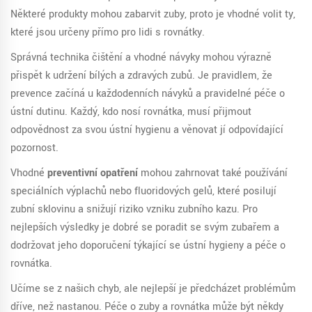
Některé produkty mohou zabarvit zuby, proto je vhodné volit ty,
které jsou určeny přímo pro lidi s rovnátky.
Správná technika čištění a vhodné návyky mohou výrazně
přispět k udržení bílých a zdravých zubů. Je pravidlem, že
prevence začíná u každodenních návyků a pravidelné péče o
ústní dutinu. Každý, kdo nosí rovnátka, musí přijmout
odpovědnost za svou ústní hygienu a věnovat jí odpovídající
pozornost.
Vhodné
preventivní opatření
mohou zahrnovat také používání
speciálních výplachů nebo fluoridových gelů, které posilují
zubní sklovinu a snižují riziko vzniku zubního kazu. Pro
nejlepších výsledky je dobré se poradit se svým zubařem a
dodržovat jeho doporučení týkající se ústní hygieny a péče o
rovnátka.
Učíme se z našich chyb, ale nejlepší je předcházet problémům
dříve, než nastanou. Péče o zuby a rovnátka může být někdy