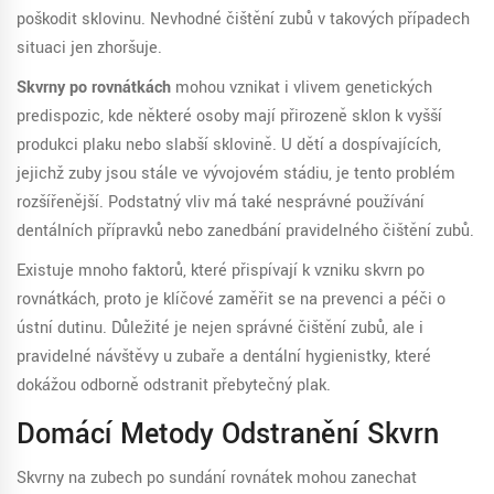
poškodit sklovinu. Nevhodné čištění zubů v takových případech
situaci jen zhoršuje.
Skvrny po rovnátkách
mohou vznikat i vlivem genetických
predispozic, kde některé osoby mají přirozeně sklon k vyšší
produkci plaku nebo slabší sklovině. U dětí a dospívajících,
jejichž zuby jsou stále ve vývojovém stádiu, je tento problém
rozšířenější. Podstatný vliv má také nesprávné používání
dentálních přípravků nebo zanedbání pravidelného čištění zubů.
Existuje mnoho faktorů, které přispívají k vzniku skvrn po
rovnátkách, proto je klíčové zaměřit se na prevenci a péči o
ústní dutinu. Důležité je nejen správné čištění zubů, ale i
pravidelné návštěvy u zubaře a dentální hygienistky, které
dokážou odborně odstranit přebytečný plak.
Domácí Metody Odstranění Skvrn
Skvrny na zubech po sundání rovnátek mohou zanechat