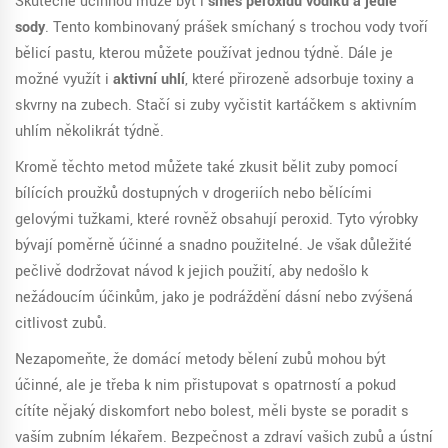
Skutečně účinnou může být i
směs peroxidu vodíku a jedlé
sody
. Tento kombinovaný prášek smíchaný s trochou vody tvoří
bělicí pastu, kterou můžete používat jednou týdně. Dále je
možné využít i
aktivní uhlí
, které přirozeně adsorbuje toxiny a
skvrny na zubech. Stačí si zuby vyčistit kartáčkem s aktivním
uhlím několikrát týdně.
Kromě těchto metod můžete také zkusit bělit zuby pomocí
bílících proužků dostupných v drogeriích nebo bělícími
gelovými tužkami, které rovněž obsahují peroxid. Tyto výrobky
bývají poměrně účinné a snadno použitelné. Je však důležité
pečlivě dodržovat návod k jejich použití, aby nedošlo k
nežádoucím účinkům, jako je podráždění dásní nebo zvýšená
citlivost zubů.
Nezapomeňte, že domácí metody bělení zubů mohou být
účinné, ale je třeba k nim přistupovat s opatrností a pokud
cítíte nějaký diskomfort nebo bolest, měli byste se poradit s
vaším zubním lékařem. Bezpečnost a zdraví vašich zubů a ústní