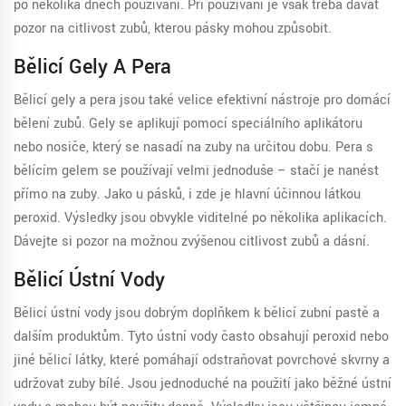
po několika dnech používání. Při používání je však třeba dávat
pozor na citlivost zubů, kterou pásky mohou způsobit.
Bělicí Gely A Pera
Bělicí gely a pera jsou také velice efektivní nástroje pro domácí
bělení zubů. Gely se aplikují pomocí speciálního aplikátoru
nebo nosiče, který se nasadí na zuby na určitou dobu. Pera s
bělícím gelem se používají velmi jednoduše – stačí je nanést
přímo na zuby. Jako u pásků, i zde je hlavní účinnou látkou
peroxid. Výsledky jsou obvykle viditelné po několika aplikacích.
Dávejte si pozor na možnou zvýšenou citlivost zubů a dásní.
Bělicí Ústní Vody
Bělicí ústní vody jsou dobrým doplňkem k bělicí zubní pastě a
dalším produktům. Tyto ústní vody často obsahují peroxid nebo
jiné bělicí látky, které pomáhají odstraňovat povrchové skvrny a
udržovat zuby bílé. Jsou jednoduché na použití jako běžné ústní