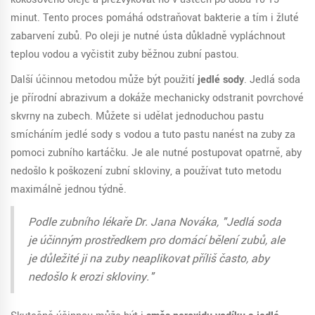
minut. Tento proces pomáhá odstraňovat bakterie a tím i žluté
zabarvení zubů. Po oleji je nutné ústa důkladně vypláchnout
teplou vodou a vyčistit zuby běžnou zubní pastou.
Další účinnou metodou může být použití
jedlé sody
. Jedlá soda
je přírodní abrazivum a dokáže mechanicky odstranit povrchové
skvrny na zubech. Můžete si udělat jednoduchou pastu
smícháním jedlé sody s vodou a tuto pastu nanést na zuby za
pomoci zubního kartáčku. Je ale nutné postupovat opatrně, aby
nedošlo k poškození zubní skloviny, a používat tuto metodu
maximálně jednou týdně.
Podle zubního lékaře Dr. Jana Nováka, "Jedlá soda
je účinným prostředkem pro domácí bělení zubů, ale
je důležité ji na zuby neaplikovat příliš často, aby
nedošlo k erozi skloviny."