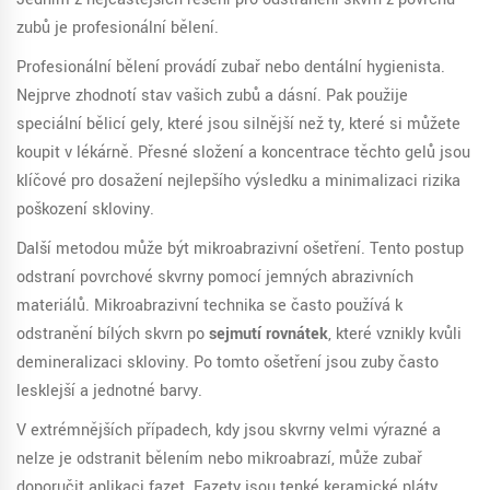
zubů je profesionální bělení.
Profesionální bělení provádí zubař nebo dentální hygienista.
Nejprve zhodnotí stav vašich zubů a dásní. Pak použije
speciální bělicí gely, které jsou silnější než ty, které si můžete
koupit v lékárně. Přesné složení a koncentrace těchto gelů jsou
klíčové pro dosažení nejlepšího výsledku a minimalizaci rizika
poškození skloviny.
Další metodou může být mikroabrazivní ošetření. Tento postup
odstraní povrchové skvrny pomocí jemných abrazivních
materiálů. Mikroabrazivní technika se často používá k
odstranění bílých skvrn po
sejmutí rovnátek
, které vznikly kvůli
demineralizaci skloviny. Po tomto ošetření jsou zuby často
lesklejší a jednotné barvy.
V extrémnějších případech, kdy jsou skvrny velmi výrazné a
nelze je odstranit bělením nebo mikroabrazí, může zubař
doporučit aplikaci fazet. Fazety jsou tenké keramické pláty,