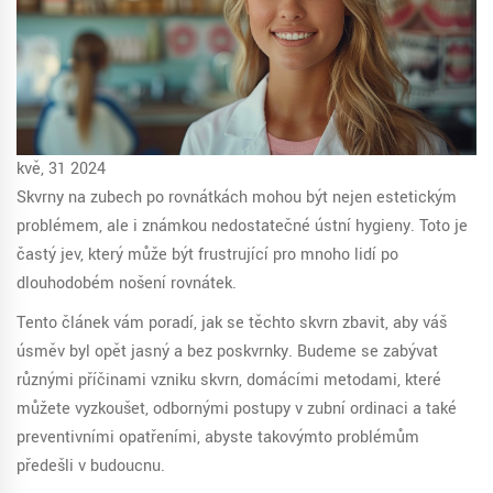
kvě, 31 2024
Skvrny na zubech po rovnátkách mohou být nejen estetickým
problémem, ale i známkou nedostatečné ústní hygieny. Toto je
častý jev, který může být frustrující pro mnoho lidí po
dlouhodobém nošení rovnátek.
Tento článek vám poradí, jak se těchto skvrn zbavit, aby váš
úsměv byl opět jasný a bez poskvrnky. Budeme se zabývat
různými příčinami vzniku skvrn, domácími metodami, které
můžete vyzkoušet, odbornými postupy v zubní ordinaci a také
preventivními opatřeními, abyste takovýmto problémům
předešli v budoucnu.