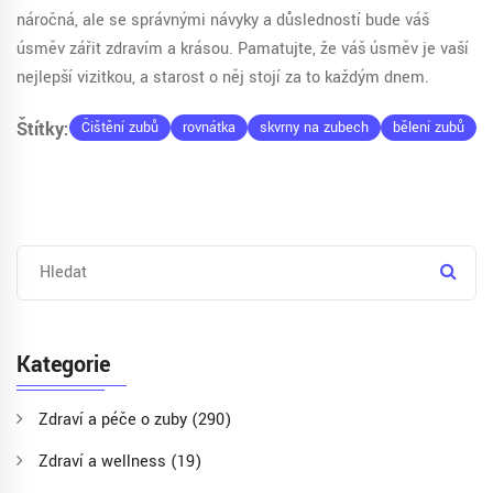
náročná, ale se správnými návyky a důsledností bude váš
úsměv zářit zdravím a krásou. Pamatujte, že váš úsměv je vaší
nejlepší vizitkou, a starost o něj stojí za to každým dnem.
Štítky:
Čištění zubů
rovnátka
skvrny na zubech
bělení zubů
Kategorie
Zdraví a péče o zuby
(290)
Zdraví a wellness
(19)