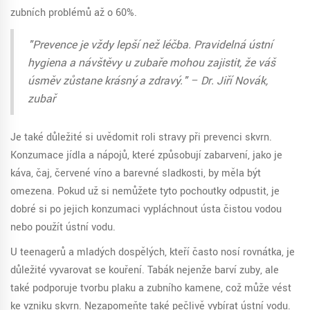
zubních problémů až o 60%.
"Prevence je vždy lepší než léčba. Pravidelná ústní
hygiena a návštěvy u zubaře mohou zajistit, že váš
úsměv zůstane krásný a zdravý." – Dr. Jiří Novák,
zubař
Je také důležité si uvědomit roli stravy při prevenci skvrn.
Konzumace jídla a nápojů, které způsobují zabarvení, jako je
káva, čaj, červené víno a barevné sladkosti, by měla být
omezena. Pokud už si nemůžete tyto pochoutky odpustit, je
dobré si po jejich konzumaci vypláchnout ústa čistou vodou
nebo použít ústní vodu.
U teenagerů a mladých dospělých, kteří často nosí rovnátka, je
důležité vyvarovat se kouření. Tabák nejenže barví zuby, ale
také podporuje tvorbu plaku a zubního kamene, což může vést
ke vzniku skvrn. Nezapomeňte také pečlivě vybírat ústní vodu.