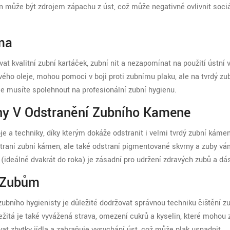
 může být zdrojem zápachu z úst, což může negativně ovlivnit sociá
ma
at kvalitní zubní kartáček, zubní nit a nezapomínat na použití ústní 
ého oleje, mohou pomoci v boji proti zubnímu plaku, ale na tvrdý zu
e musíte spolehnout na profesionální zubní hygienu.
eny V Odstranění Zubního Kamene
je a techniky, díky kterým dokáže odstranit i velmi tvrdý zubní kámen
raní zubní kámen, ale také odstraní pigmentované skvrny a zuby v
 (ideálně dvakrát do roka) je zásadní pro udržení zdravých zubů a dás
 Zubům
zubního hygienisty je důležité dodržovat správnou techniku čištění z
ležitá je také vyvážená strava, omezení cukrů a kyselin, které mohou 
at zbytky jídla a zabraňuje vysychání úst, což může plak usnadnit.