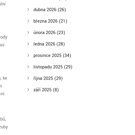
lní
dubna 2026
(26)
března 2026
(21)
února 2026
(23)
vody.
ledna 2026
(28)
bní
prosince 2025
(34)
listopadu 2025
(29)
, ke
října 2025
(29)
ám
září 2025
(8)
ní.
ubů,
zuby