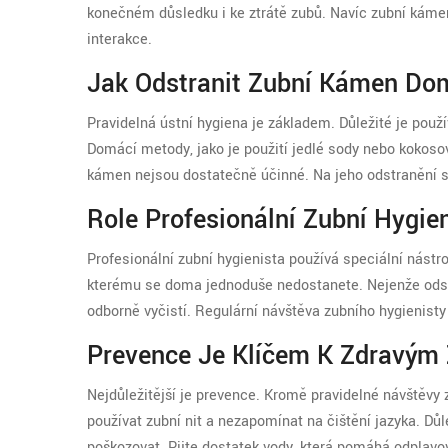
konečném důsledku i ke ztrátě zubů. Navíc zubní kámen
interakce.
Jak Odstranit Zubní Kámen Do
Pravidelná ústní hygiena je základem. Důležité je použív
Domácí metody, jako je použití jedlé sody nebo kokosov
kámen nejsou dostatečně účinné. Na jeho odstranění s
Role Profesionální Zubní Hygi
Profesionální zubní hygienista používá speciální nástro
kterému se doma jednoduše nedostanete. Nejenže odst
odborně vyčistí. Regulární návštěva zubního hygienisty
Prevence Je Klíčem K Zdravým
Nejdůležitější je prevence. Kromě pravidelné návštěvy 
používat zubní nit a nezapomínat na čištění jazyka. Dů
poškozovat. Pijte dostatek vody, která pomáhá odplavov