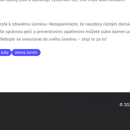
cestě k zdravému úsměvu. Nezapomínejte, že navzdory různým dom
 Se správnou péčí a preventivními opatřeními můžete zubní kámen u
 Nebojte se investovat do svého úsměvu – stojí to za to!
 zuby
zdravý úsměv
© 202