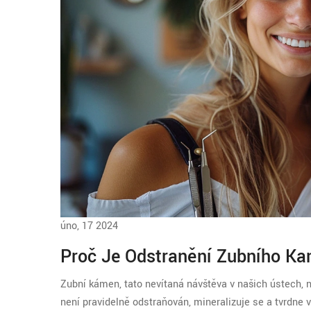
úno, 17 2024
Proč Je Odstranění Zubního Ka
Zubní kámen, tato nevítaná návštěva v našich ústech, 
není pravidelně odstraňován, mineralizuje se a tvrdne