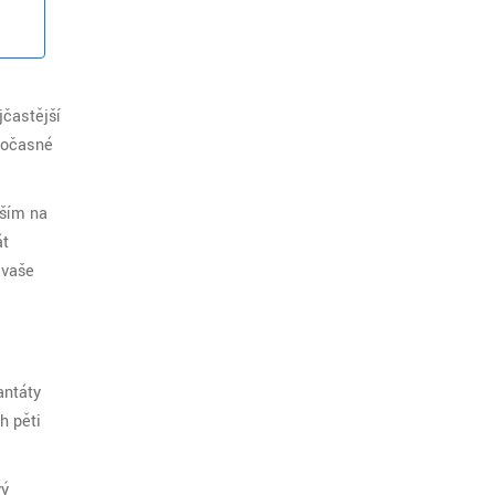
jčastější
 dočasné
vším na
át
 vaše
antáty
h pěti
vý