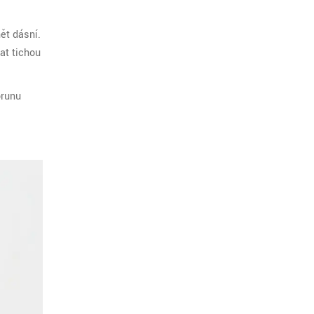
ět dásní.
at tichou
orunu