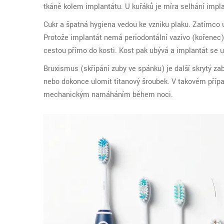
tkáně kolem implantátu. U kuřáků je míra selhání impl
Cukr a špatná hygiena vedou ke vzniku plaku. Zatímco 
Protože implantát nemá periodontální vazivo (kořenec),
cestou přímo do kosti. Kost pak ubývá a implantát se u
Bruxismus (skřípání zuby ve spánku) je další skrytý zab
nebo dokonce ulomit titanový šroubek. V takovém případě
mechanickým namáháním během noci.