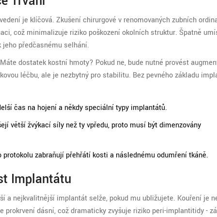
ce Trvání
rovedení je klíčová. Zkušení chirurgové v renomovaných
zubních ordin
aci, což minimalizuje riziko poškození okolních struktur. Špatně um
k jeho předčasnému selhání.
 Máte dostatek kostní hmoty? Pokud ne, bude nutné provést augment
kovou léčbu, ale je nezbytný pro stabilitu. Bez pevného základu impla
elší čas na hojení a někdy speciální typy implantátů.
ejí větší žvýkací síly než ty vpředu, proto musí být dimenzovány
o protokolu zabraňují přehřátí kosti a následnému odumření tkáně.
st Implantátu
žší a nejkvalitnější implantát selže, pokud mu ubližujete. Kouření je 
 prokrvení dásní, což dramaticky zvyšuje riziko peri-implantitidy - z