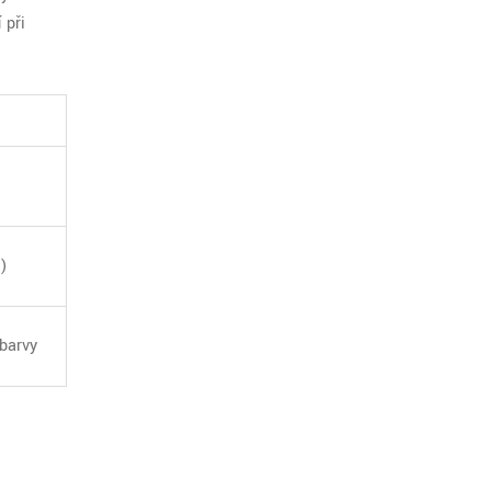
 při
)
barvy