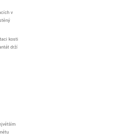
acích v
ístěný
aci kosti
ntát drží
největším
ánětu