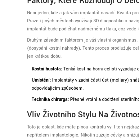
Faktory, Které Rozhodují O Dél
Není jedno, kde a jak vám implantát nasadí. Kvalita p
Praze
i jiných městech využívají 3D diagnostiku a navig
implantát bude podléhat nadměrnému tlaku, což vede 
Druhým zásadním faktorem je váš vlastní organismus.
(dosypání kostní náhrady). Tento proces prodlužuje cel
jen krátkou dobu.
Kostní hustota:
Tenká kost na horní čelisti vyžaduje d
Umístění:
Implantáty v zadní části úst (moliary) snáš
odpovídajícím způsobem.
Technika chirurga:
Přesné vrtání a dodržení sterilníh
Vliv Životního Stylu Na Životno
Toto je oblast, kde máte plnou kontrolu vy. I ten nejdra
nepřítelem implantologie. Nikotin zužuje cévky a snižuje