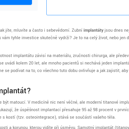
jak jíte, mluvíte a často i sebevědomí. Zubní
implantáty
jsou dnes ne
k vám tyhle investice skutečně vydrží? Je to na celý život, nebo jen
tnost implantátu závisí na materiálu, zručnosti chirurga, ale přede
 se uvádí kolem 20 let, ale mnoho pacientů si nechává jeden implant
se podívat na to, co všechno tuto dobu ovlivňuje a jak zajistit, aby
Implantát?
ůže být matoucí. V medicíně nic není věčné, ale moderní
titanové impl
y ukazují, že úspěšnost implantací přesahuje 95 až 98 procent v prvníc
 s kostí (tzv. osteointegrace), stává se součástí vašeho těla.
osti a korunou, kterou vidíte při úsměvu. Samotný implantát (titano