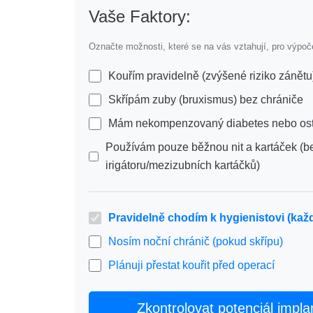
Vaše Faktory:
Označte možnosti, které se na vás vztahují, pro výpoč
Kouřím pravidelně (zvýšené riziko zánětu
Skřípám zuby (bruxismus) bez chrániče
Mám nekompenzovaný diabetes nebo os
Používám pouze běžnou nit a kartáček (b
irigátoru/mezizubních kartáčků)
Pravidelně chodím k hygienistovi (kaž
Nosím noční chránič (pokud skřípu)
Plánuji přestat kouřit před operací
Zkontrolovat potenciál impla