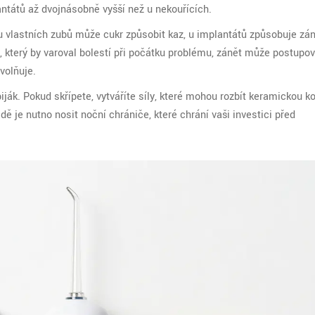
antátů až dvojnásobně vyšší než u nekouřících.
u vlastních zubů může cukr způsobit kaz, u implantátů způsobuje zán
 který by varoval bolestí při počátku problému, zánět může postupov
volňuje.
iják. Pokud skřípete, vytváříte síly, které mohou rozbít keramickou k
 je nutno nosit noční chrániče, které chrání vaši investici před