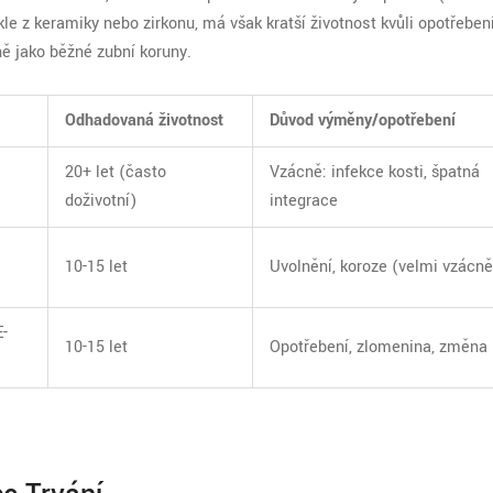
kle z keramiky nebo zirkonu, má však kratší životnost kvůli opotřebení
ně jako běžné zubní koruny.
Odhadovaná životnost
Důvod výměny/opotřebení
20+ let (často
Vzácně: infekce kosti, špatná
doživotní)
integrace
10-15 let
Uvolnění, koroze (velmi vzácně
E-
10-15 let
Opotřebení, zlomenina, změna 