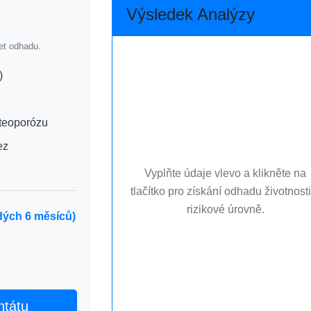
Výsledek Analýzy
et odhadu.
)
teoporózu
ez
Vyplňte údaje vlevo a klikněte na
tlačítko pro získání odhadu životnosti
rizikové úrovně.
dých 6 měsíců)
ntátu