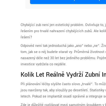
Chybějící zub není jen estetický problém. Ovlivňuje to, 
řešením pro trvalé nahrazení chybějících zubů. Ale koli
řešení?
Odpověď není tak jednoduchá jako „ano“ nebo „ne“. Živo
tom, jak se o něj budete starat vy. Průměrná životnost
nasazený déle než 30 let bez jediného problému. Pojďme 
investice vydržela co nejdéle.
Kolik Let Reálně Vydrží Zubní 
Při plánování léčby slyšíte často slovo „trvalé“. To m
jsou navrženy tak, aby sloužily po desetiletí. Statistik
letech. Pokud se implantát osadí správně a integruje se
Zde je důležité rozlišovat mezi samotným šroubkem v k