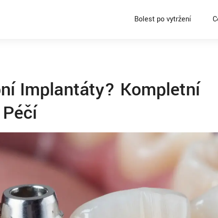
Bolest po vytržení
C
ní Implantáty? Kompletní
 Péčí