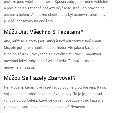
protože jsou vidět při úsměvu. Spodní zuby jsou méně viditelné,
a pokud nejsou značně poškozené, často stačí jen pravidelné
čištění a bělení. Ale pokud chcete, aby byl úsměv rovnoměrný,
je lepší dát fazety na obě řady.
Můžu Jíst Všechno S Fazetami?
Ano, můžete. Fazety jsou silnější než přirozený zubní email.
Můžete jíst oříšky, jablka nebo chleba. Ale jako u každého
zubního zákroku, vyhýbejte se extrémnímu tlaku - například
otevírání lahví zuby nebo žvýkání ledu. To může poškodit i
nejpevnější fazetu.
Můžou Se Fazety Zbarvovat?
Ne. Moderní keramické fazety jsou odolné proti barvení. Káva,
čaj, víno nebo tabák nezanechávají stopy. To je jejich hlavní
výhoda oproti bělení, které se časem opět zbarvuje. Fazety si
zachovají svou barvu po celou dobu své životnosti.