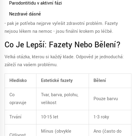
Parodontitidu v aktivní fázi
Nezdravé dásně
- pak je potřeba nejprve vyřešit zdravotní problém. Fazety
nejsou lékem na nemoc - jsou finální krokem po léčbě.
Co Je Lepší: Fazety Nebo Bělení?
Velká otázka, kterou si každý klade. Odpověď je jednoduchá:
záleží na vašem problému.
Hledisko
Estetické fazety
Bělení
Co
Tvar, barva, polohu,
Pouze barvu
opravuje
velikost
Trvání
10-15 let
1-3 roky
Mínus (obvykle
Ano (často do
Citlivost