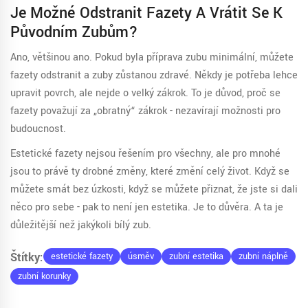
Je Možné Odstranit Fazety A Vrátit Se K
Původním Zubům?
Ano, většinou ano. Pokud byla příprava zubu minimální, můžete
fazety odstranit a zuby zůstanou zdravé. Někdy je potřeba lehce
upravit povrch, ale nejde o velký zákrok. To je důvod, proč se
fazety považují za „obratný“ zákrok - nezavírají možnosti pro
budoucnost.
Estetické fazety nejsou řešením pro všechny, ale pro mnohé
jsou to právě ty drobné změny, které změní celý život. Když se
můžete smát bez úzkosti, když se můžete přiznat, že jste si dali
něco pro sebe - pak to není jen estetika. Je to důvěra. A ta je
důležitější než jakýkoli bílý zub.
Štítky:
estetické fazety
úsměv
zubní estetika
zubní náplně
zubní korunky