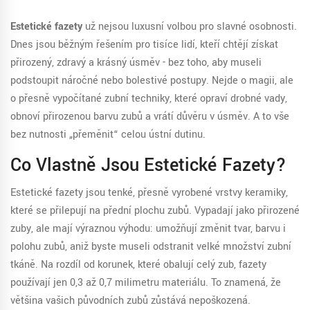
Estetické fazety
už nejsou luxusní volbou pro slavné osobnosti.
Dnes jsou běžným řešením pro tisíce lidí, kteří chtějí získat
přirozený, zdravý a krásný úsměv - bez toho, aby museli
podstoupit náročné nebo bolestivé postupy. Nejde o magii, ale
o přesně vypočítané zubní techniky, které opraví drobné vady,
obnoví přirozenou barvu zubů a vrátí důvěru v úsměv. A to vše
bez nutnosti „přeměnit“ celou ústní dutinu.
Co Vlastně Jsou Estetické Fazety?
Estetické fazety jsou tenké, přesně vyrobené vrstvy keramiky,
které se přilepují na přední plochu zubů. Vypadají jako přirozené
zuby, ale mají výraznou výhodu: umožňují změnit tvar, barvu i
polohu zubů, aniž byste museli odstranit velké množství zubní
tkáně. Na rozdíl od korunek, které obalují celý zub, fazety
používají jen 0,3 až 0,7 milimetru materiálu. To znamená, že
většina vašich původních zubů zůstává nepoškozená.