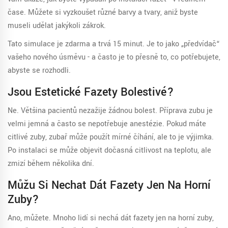
čase. Můžete si vyzkoušet různé barvy a tvary, aniž byste
museli udělat jakýkoli zákrok.
Tato simulace je zdarma a trvá 15 minut. Je to jako „předvídač“
vašeho nového úsměvu - a často je to přesně to, co potřebujete,
abyste se rozhodli.
Jsou Estetické Fazety Bolestivé?
Ne. Většina pacientů nezažije žádnou bolest. Příprava zubu je
velmi jemná a často se nepotřebuje anestézie. Pokud máte
citlivé zuby, zubař může použít mírné číhání, ale to je výjimka.
Po instalaci se může objevit dočasná citlivost na teplotu, ale
zmizí během několika dní.
Můžu Si Nechat Dát Fazety Jen Na Horní
Zuby?
Ano, můžete. Mnoho lidí si nechá dát fazety jen na horní zuby,