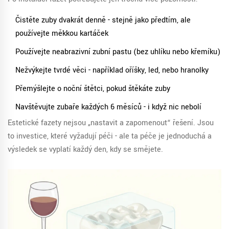
Čistěte zuby dvakrát denně - stejně jako předtím, ale
používejte měkkou kartáček
Používejte neabrazivní zubní pastu (bez uhlíku nebo křemíku)
Nežvýkejte tvrdé věci - například oříšky, led, nebo hranolky
Přemýšlejte o noční štětci, pokud štěkáte zuby
Navštěvujte zubaře každých 6 měsíců - i když nic nebolí
Estetické fazety nejsou „nastavit a zapomenout“ řešení. Jsou
to investice, které vyžadují péči - ale ta péče je jednoduchá a
výsledek se vyplatí každý den, kdy se smějete.