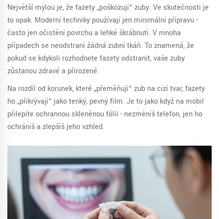
Největší mýlou je, že fazety „poškozují“ zuby. Ve skutečnosti je
to opak. Moderní techniky používají jen minimální přípravu -
často jen očistění povrchu a lehké škrábnutí. V mnoha
případech se neodstraní žádná zubní tkáň. To znamená, že
pokud se kdykoli rozhodnete fazety odstranit, vaše zuby
zůstanou zdravé a přirozené.
Na rozdíl od korunek, které „přeměňují“ zub na cizí tvar, fazety
ho „přikrývají“ jako tenký, pevný film. Je to jako když na mobil
přilepíte ochrannou skleněnou fólii - nezměníš telefon, jen ho
ochráníš a zlepšíš jeho vzhled.