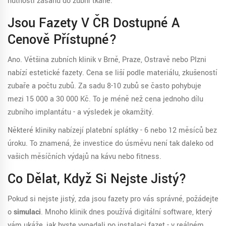
nutnosti zásahu do zubní tkáně.
Jsou Fazety V ČR Dostupné A
Cenově Přístupné?
Ano. Většina zubních klinik v Brně, Praze, Ostravě nebo Plzni
nabízí estetické fazety. Cena se liší podle materiálu, zkušeností
zubaře a počtu zubů. Za sadu 8-10 zubů se často pohybuje
mezi 15 000 a 30 000 Kč. To je méně než cena jednoho dílu
zubního implantátu - a výsledek je okamžitý.
Některé kliniky nabízejí platební splátky - 6 nebo 12 měsíců bez
úroku. To znamená, že investice do úsměvu není tak daleko od
vašich měsíčních výdajů na kávu nebo fitness.
Co Dělat, Když Si Nejste Jistý?
Pokud si nejste jistý, zda jsou fazety pro vás správné, požádejte
o
simulaci
. Mnoho klinik dnes používá digitální software, který
vám ukáže, jak byste vypadali po instalaci fazet - v reálném