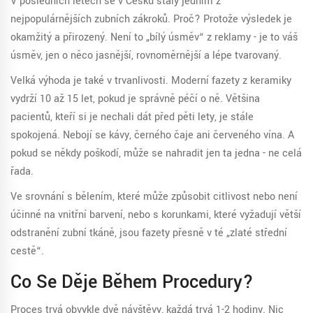
V posledních letech se v Česku staly jedním z
nejpopulárnějších zubních zákroků. Proč? Protože výsledek je
okamžitý a přirozený. Není to „bílý úsměv“ z reklamy - je to váš
úsměv, jen o něco jasnější, rovnoměrnější a lépe tvarovaný.
Velká výhoda je také v trvanlivosti. Moderní fazety z keramiky
vydrží 10 až 15 let, pokud je správně péčí o ně. Většina
pacientů, kteří si je nechali dát před pěti lety, je stále
spokojená. Nebojí se kávy, černého čaje ani červeného vína. A
pokud se někdy poškodí, může se nahradit jen ta jedna - ne celá
řada.
Ve srovnání s bělením, které může způsobit citlivost nebo není
účinné na vnitřní barvení, nebo s korunkami, které vyžadují větší
odstranění zubní tkáně, jsou fazety přesně v té „zlaté střední
cestě“.
Co Se Děje Během Procedury?
Proces trvá obvykle dvě návštěvy, každá trvá 1-2 hodiny. Nic