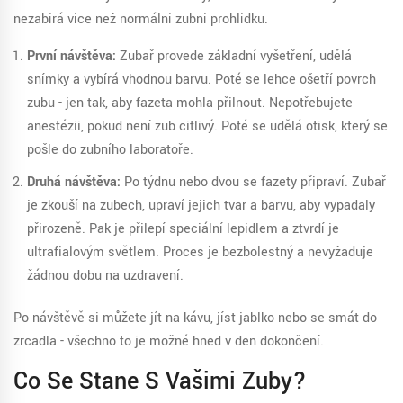
nezabírá více než normální zubní prohlídku.
První návštěva:
Zubař provede základní vyšetření, udělá
snímky a vybírá vhodnou barvu. Poté se lehce ošetří povrch
zubu - jen tak, aby fazeta mohla přilnout. Nepotřebujete
anestézii, pokud není zub citlivý. Poté se udělá otisk, který se
pošle do zubního laboratoře.
Druhá návštěva:
Po týdnu nebo dvou se fazety připraví. Zubař
je zkouší na zubech, upraví jejich tvar a barvu, aby vypadaly
přirozeně. Pak je přilepí speciální lepidlem a ztvrdí je
ultrafialovým světlem. Proces je bezbolestný a nevyžaduje
žádnou dobu na uzdravení.
Po návštěvě si můžete jít na kávu, jíst jablko nebo se smát do
zrcadla - všechno to je možné hned v den dokončení.
Co Se Stane S Vašimi Zuby?