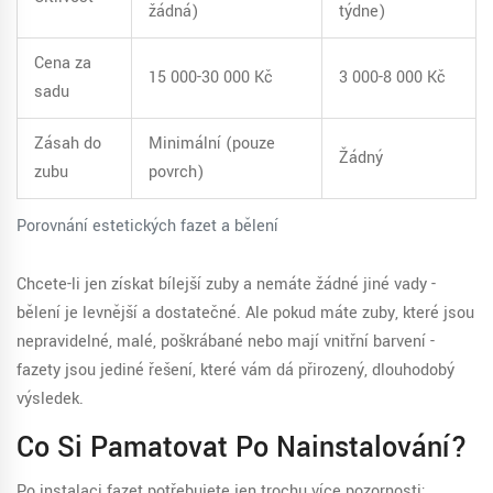
žádná)
týdne)
Cena za
15 000-30 000 Kč
3 000-8 000 Kč
sadu
Zásah do
Minimální (pouze
Žádný
zubu
povrch)
Porovnání estetických fazet a bělení
Chcete-li jen získat bílejší zuby a nemáte žádné jiné vady -
bělení je levnější a dostatečné. Ale pokud máte zuby, které jsou
nepravidelné, malé, poškrábané nebo mají vnitřní barvení -
fazety jsou jediné řešení, které vám dá přirozený, dlouhodobý
výsledek.
Co Si Pamatovat Po Nainstalování?
Po instalaci fazet potřebujete jen trochu více pozornosti: