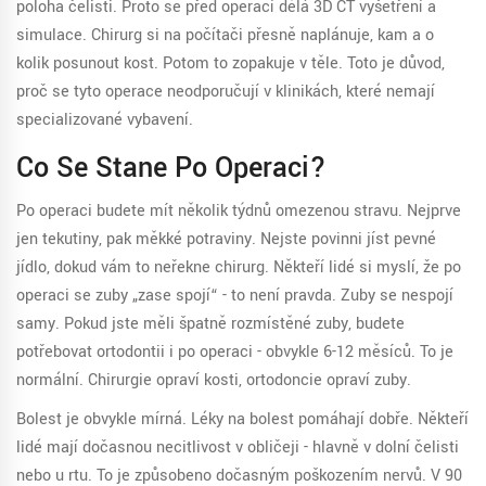
poloha čelisti. Proto se před operací dělá 3D CT vyšetření a
simulace. Chirurg si na počítači přesně naplánuje, kam a o
kolik posunout kost. Potom to zopakuje v těle. Toto je důvod,
proč se tyto operace neodporučují v klinikách, které nemají
specializované vybavení.
Co Se Stane Po Operaci?
Po operaci budete mít několik týdnů omezenou stravu. Nejprve
jen tekutiny, pak měkké potraviny. Nejste povinni jíst pevné
jídlo, dokud vám to neřekne chirurg. Někteří lidé si myslí, že po
operaci se zuby „zase spojí“ - to není pravda. Zuby se nespojí
samy. Pokud jste měli špatně rozmístěné zuby, budete
potřebovat ortodontii i po operaci - obvykle 6-12 měsíců. To je
normální. Chirurgie opraví kosti, ortodoncie opraví zuby.
Bolest je obvykle mírná. Léky na bolest pomáhají dobře. Někteří
lidé mají dočasnou necitlivost v obličeji - hlavně v dolní čelisti
nebo u rtu. To je způsobeno dočasným poškozením nervů. V 90