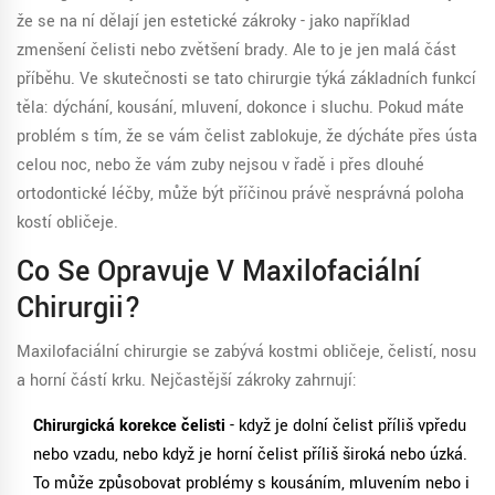
že se na ní dělají jen estetické zákroky - jako například
zmenšení čelisti nebo zvětšení brady. Ale to je jen malá část
příběhu. Ve skutečnosti se tato chirurgie týká základních funkcí
těla: dýchání, kousání, mluvení, dokonce i sluchu. Pokud máte
problém s tím, že se vám čelist zablokuje, že dýcháte přes ústa
celou noc, nebo že vám zuby nejsou v řadě i přes dlouhé
ortodontické léčby, může být příčinou právě nesprávná poloha
kostí obličeje.
Co Se Opravuje V Maxilofaciální
Chirurgii?
Maxilofaciální chirurgie se zabývá kostmi obličeje, čelistí, nosu
a horní částí krku. Nejčastější zákroky zahrnují:
Chirurgická korekce čelisti
- když je dolní čelist příliš vpředu
nebo vzadu, nebo když je horní čelist příliš široká nebo úzká.
To může způsobovat problémy s kousáním, mluvením nebo i