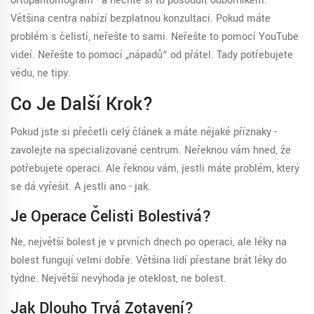
ortopantomogram - a nechte si to posoudit odborníkem.
Většina centra nabízí bezplatnou konzultaci. Pokud máte
problém s čelistí, neřešte to sami. Neřešte to pomocí YouTube
videí. Neřešte to pomocí „nápadů“ od přátel. Tady potřebujete
vědu, ne tipy.
Co Je Další Krok?
Pokud jste si přečetli celý článek a máte nějaké příznaky -
zavolejte na specializované centrum. Neřeknou vám hned, že
potřebujete operaci. Ale řeknou vám, jestli máte problém, který
se dá vyřešit. A jestli ano - jak.
Je Operace Čelisti Bolestivá?
Ne, největší bolest je v prvních dnech po operaci, ale léky na
bolest fungují velmi dobře. Většina lidí přestane brát léky do
týdne. Největší nevýhoda je oteklost, ne bolest.
Jak Dlouho Trvá Zotavení?