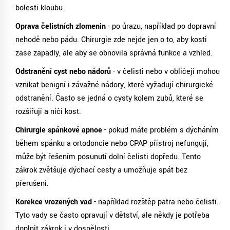
bolesti kloubu.
Oprava čelistních zlomenin
- po úrazu, například po dopravní
nehodě nebo pádu. Chirurgie zde nejde jen o to, aby kosti
zase zapadly, ale aby se obnovila správná funkce a vzhled.
Odstranění cyst nebo nádorů
- v čelisti nebo v obličeji mohou
vznikat benigní i závažné nádory, které vyžadují chirurgické
odstranění. Často se jedná o cysty kolem zubů, které se
rozšiřují a ničí kost.
Chirurgie spánkové apnoe
- pokud máte problém s dýcháním
během spánku a ortodoncie nebo CPAP přístroj nefungují,
může být řešením posunutí dolní čelisti dopředu. Tento
zákrok zvětšuje dýchací cesty a umožňuje spát bez
přerušení.
Korekce vrozených vad
- například rozštěp patra nebo čelisti.
Tyto vady se často opravují v dětství, ale někdy je potřeba
doplnit zákrok i v dospělosti.