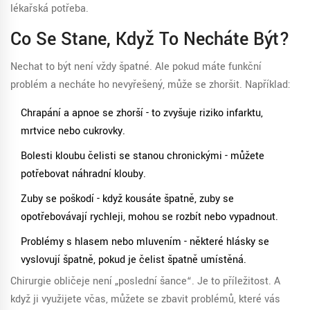
lékařská potřeba.
Co Se Stane, Když To Necháte Být?
Nechat to být není vždy špatné. Ale pokud máte funkční
problém a necháte ho nevyřešený, může se zhoršit. Například:
Chrapání a apnoe se zhorší - to zvyšuje riziko infarktu,
mrtvice nebo cukrovky.
Bolesti kloubu čelisti se stanou chronickými - můžete
potřebovat náhradní klouby.
Zuby se poškodí - když kousáte špatně, zuby se
opotřebovávají rychleji, mohou se rozbít nebo vypadnout.
Problémy s hlasem nebo mluvením - některé hlásky se
vyslovují špatně, pokud je čelist špatně umístěná.
Chirurgie obličeje není „poslední šance“. Je to příležitost. A
když ji využijete včas, můžete se zbavit problémů, které vás