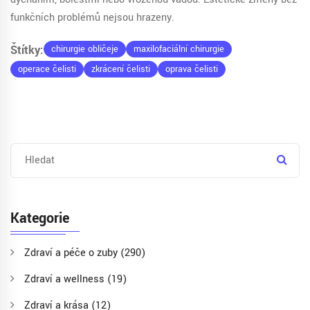
funkčních problémů nejsou hrazeny.
Štítky:
chirurgie obličeje
maxilofaciální chirurgie
operace čelisti
zkrácení čelisti
oprava čelisti
Kategorie
Zdraví a péče o zuby
(290)
Zdraví a wellness
(19)
Zdraví a krása
(12)