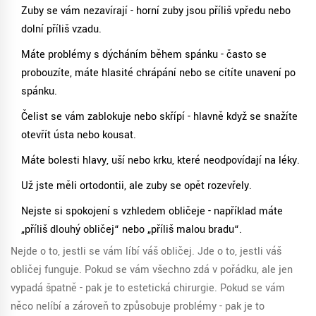
Zuby se vám nezavírají - horní zuby jsou příliš vpředu nebo
dolní příliš vzadu.
Máte problémy s dýcháním během spánku - často se
probouzíte, máte hlasité chrápání nebo se cítíte unavení po
spánku.
Čelist se vám zablokuje nebo skřípí - hlavně když se snažíte
otevřít ústa nebo kousat.
Máte bolesti hlavy, uší nebo krku, které neodpovídají na léky.
Už jste měli ortodontii, ale zuby se opět rozevřely.
Nejste si spokojení s vzhledem obličeje - například máte
„příliš dlouhý obličej“ nebo „příliš malou bradu“.
Nejde o to, jestli se vám líbí váš obličej. Jde o to, jestli váš
obličej funguje. Pokud se vám všechno zdá v pořádku, ale jen
vypadá špatně - pak je to estetická chirurgie. Pokud se vám
něco nelíbí a zároveň to způsobuje problémy - pak je to