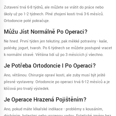
Zotavení trvá 6-8 týdnů, ale můžete se vrátit do práce nebo
školy už po 1-2 týdnech. Plné zhojení kosti trvá 3-6 měsíců.
Ortodoncie poté pokračuje.
Můžu Jíst Normálně Po Operaci?
Ne hned. První týden jen tekutiny, pak měkké potraviny - kaše,
polévky, jogurt, tvaroh. Po 6 týdnech se můžete postupně vracet
k normální stravě. Většina lidí už po 3 měsících jí všechno.
Je Potřeba Ortodoncie I Po Operaci?
Ano, většinou. Chirurgie opraví kosti, ale zuby musí být ještě
přesně vystaveny. Ortodoncie po operaci trvá 6-12 měsíců a je
klíčová pro trvalý výsledek.
Je Operace Hrazená Pojištěním?
Ano, pokud máte lékařské indikace - problémy s kousáním,
dýcháním, bolestmi nebo vrozenou vadou. Estetické změny bez