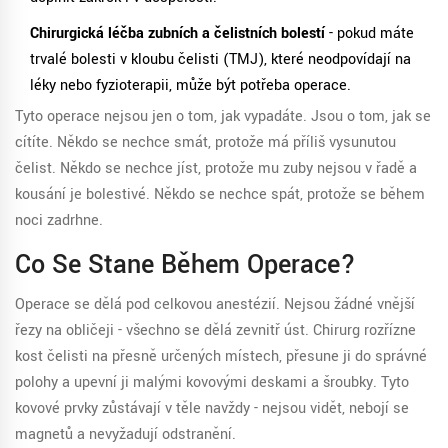
Chirurgická léčba zubních a čelistních bolestí
- pokud máte
trvalé bolesti v kloubu čelisti (TMJ), které neodpovídají na
léky nebo fyzioterapii, může být potřeba operace.
Tyto operace nejsou jen o tom, jak vypadáte. Jsou o tom, jak se
cítíte. Někdo se nechce smát, protože má příliš vysunutou
čelist. Někdo se nechce jíst, protože mu zuby nejsou v řadě a
kousání je bolestivé. Někdo se nechce spát, protože se během
noci zadrhne.
Co Se Stane Během Operace?
Operace se dělá pod celkovou anestézií. Nejsou žádné vnější
řezy na obličeji - všechno se dělá zevnitř úst. Chirurg rozřízne
kost čelisti na přesně určených místech, přesune ji do správné
polohy a upevní ji malými kovovými deskami a šroubky. Tyto
kovové prvky zůstávají v těle navždy - nejsou vidět, nebojí se
magnetů a nevyžadují odstranění.