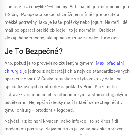
Operace trvá obvykle 2-4 hodiny. Většina lidí je v nemocnici jen
1-2 dny. Po operaci se čelist zatíží jen mírně - jíte tekuté a
měkké potraviny, jako je kaše, polévky nebo jogurt. Někteří lidé
mají po operaci oteklé obličeje - to je normální. Oteklosti
klesají během týdne, ale úplně zmizí až za několik měsíců.
Je To Bezpečné?
Ano, pokud je to provedeno zkušeným týmem.
Maxilofaciální
chirurgie
je jednou z nejčastějších a nejvíce standardizovaných
operací v oboru. V České republice se tyto zákroky dělají ve
specializovaných centrech - například v Brně, Praze nebo
Ostravě - v nemocnicích s ortodontickými a stomatologickými
odděleními. Nejlepší výsledky mají ti, kteří se nechají léčit v
týmu: chirurg + ortodont + logoped.
Největší riziko není krvácení nebo infekce - to se dnes řídí
moderními postupy. Největší riziko je, že se nezíská správná