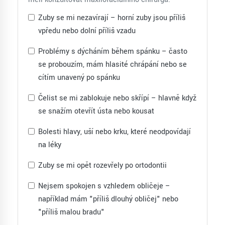
Zuby se mi nezavírají – horní zuby jsou příliš
vpředu nebo dolní příliš vzadu
Problémy s dýcháním během spánku – často
se probouzím, mám hlasité chrápání nebo se
cítím unavený po spánku
Čelist se mi zablokuje nebo skřípí – hlavně když
se snažím otevřít ústa nebo kousat
Bolesti hlavy, uší nebo krku, které neodpovídají
na léky
Zuby se mi opět rozevřely po ortodontii
Nejsem spokojen s vzhledem obličeje –
například mám "příliš dlouhý obličej" nebo
"příliš malou bradu"