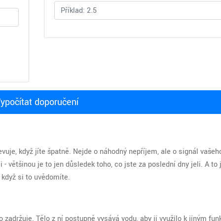
ypočítat doporučení
evuje, když jíte špatně. Nejde o náhodný nepříjem, ale o signál vašeho
 většinou je to jen důsledek toho, co jste za poslední dny jeli. A to 
 když si to uvědomíte.
o zadržuje. Tělo z ní postupně vysává vodu, aby ji využilo k jiným fun