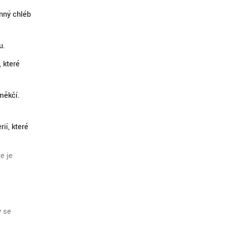
rnný chléb
u.
 které
měkčí.
ií, které
e je
y se