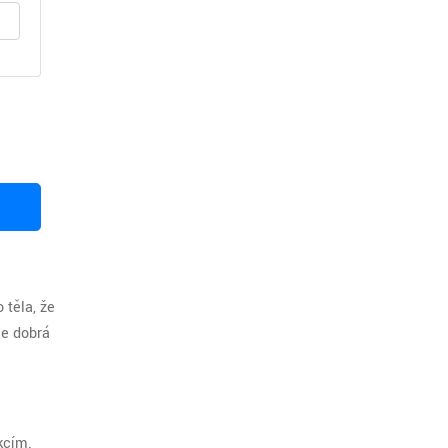
 těla, že
je dobrá
kcím.