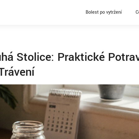
Bolest po vytržení
C
há Stolice: Praktické Potra
Trávení