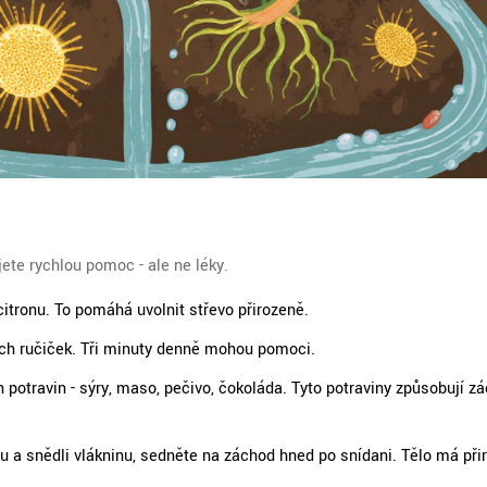
?
jete rychlou pomoc - ale ne léky.
 citronu. To pomáhá uvolnit střevo přirozeně.
ých ručiček. Tři minuty denně mohou pomoci.
 potravin - sýry, maso, pečivo, čokoláda. Tyto potraviny způsobují zá
odu a snědli vlákninu, sedněte na záchod hned po snídani. Tělo má při