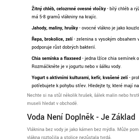
Žitný chléb, celozrnné ovesné vločky
- bílý chléb a r
má 5-8 gramů vlákniny na krajíc.
Jahody, maliny, hrušky
- ovocné vlákno je jako kouzlo
Řepa, brokolice, zelí
- zelenina s vysokým obsahem vlá
podporuje růst dobrých bakterií.
Chia semínka a flaxseed
- jedna lžíce chia semínek 
Rozmáčkněte je v jogurtu nebo v šálku vody.
Yogurt s aktivními kulturami, kefír, kvašené zelí
- pro
potřebujete k pohybu střev. Hledejte ty, které mají na 
Nechte si na stůl několik hrušek, šálek malin nebo hrst
museli hledat v obchodě.
Voda Není Doplněk - Je Základ
Vláknina bez vody je jako kámen bez mýdla. Může pomoci
vlákna roztočila a stolice nezůstala tvrdá.