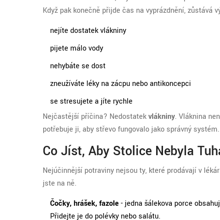
Když pak konečně přijde čas na vyprázdnění, zůstává výs
nejíte dostatek vlákniny
pijete málo vody
nehybáte se dost
zneužíváte léky na zácpu nebo antikoncepci
se stresujete a jíte rychle
Nejčastější příčina? Nedostatek
vlákniny
. Vláknina nen
potřebuje ji, aby střevo fungovalo jako správný systém.
Co Jíst, Aby Stolice Nebyla Tu
Nejúčinnější potraviny nejsou ty, které prodávají v lékárn
jste na ně.
Čočky, hrášek, fazole
- jedna šálekova porce obsahuj
Přidejte je do polévky nebo salátu.