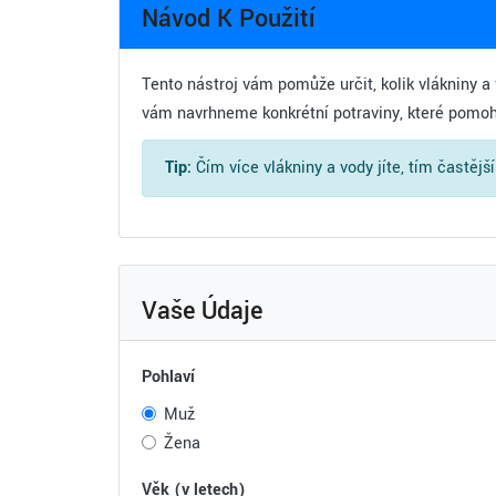
Návod K Použití
Tento nástroj vám pomůže určit, kolik vlákniny a
vám navrhneme konkrétní potraviny, které pomoh
Tip:
Čím více vlákniny a vody jíte, tím častějš
Vaše Údaje
Pohlaví
Muž
Žena
Věk (v letech)