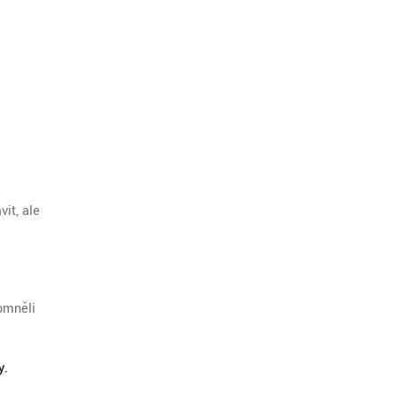
vit, ale
pomněli
y.