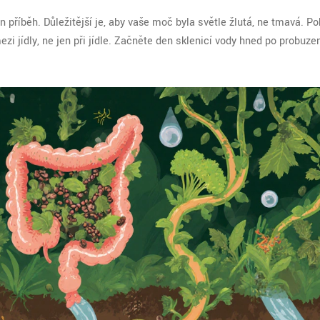
jen příběh. Důležitější je, aby vaše moč byla světle žlutá, ne tmavá. 
i jídly, ne jen při jídle. Začněte den sklenicí vody hned po probuzení