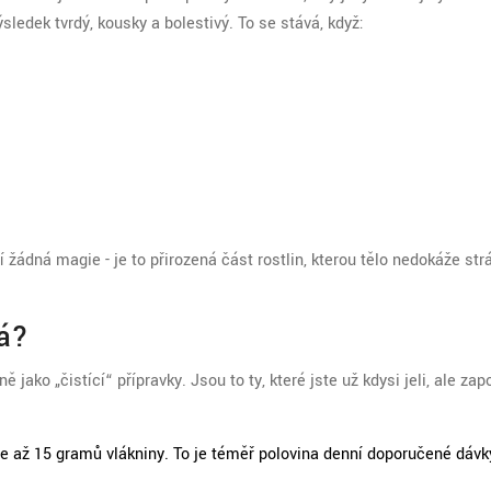
ledek tvrdý, kousky a bolestivý. To se stává, když:
í žádná magie - je to přirozená část rostlin, kterou tělo nedokáže strá
há?
ě jako „čistící“ přípravky. Jsou to ty, které jste už kdysi jeli, ale za
e až 15 gramů vlákniny. To je téměř polovina denní doporučené dávk