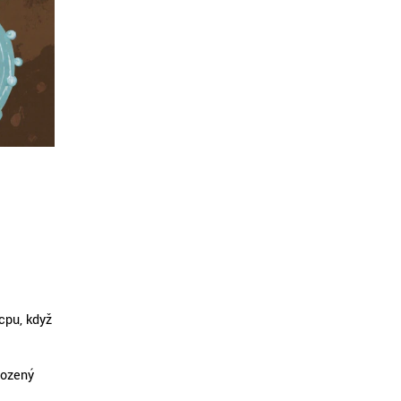
cpu, když
rozený