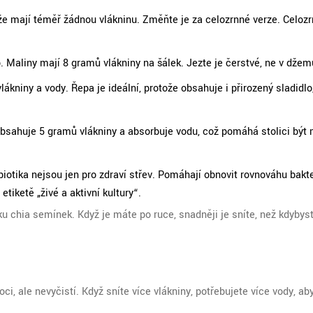
ýže mají téměř žádnou vlákninu. Změňte je za celozrnné verze. Celoz
. Maliny mají 8 gramů vlákniny na šálek. Jezte je čerstvé, ne v džem
kniny a vody. Řepa je ideální, protože obsahuje i přirozený sladidlo,
obsahuje 5 gramů vlákniny a absorbuje vodu, což pomáhá stolici být 
biotika nejsou jen pro zdraví střev. Pomáhají obnovit rovnováhu bakter
etiketě „živé a aktivní kultury“.
ku chia semínek. Když je máte po ruce, snadněji je sníte, než kdybyst
, ale nevyčistí. Když sníte více vlákniny, potřebujete více vody, ab