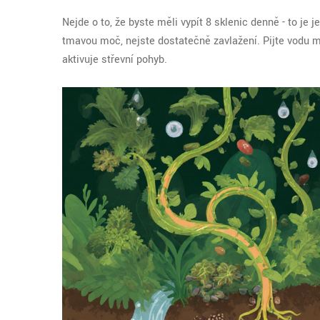
Nejde o to, že byste měli vypít 8 sklenic denně - to je 
tmavou moč, nejste dostatečně zavlažení. Pijte vodu mez
aktivuje střevní pohyb.