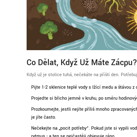
Co Dělat, Když Už Máte Zácpu
Když už je stolice tuhá, nečekáte na příští den. Potřebu
Pijte 1-2 sklenice teplé vody s lžící medu a šťávou z
Projeďte si břicho jemně v kruhu, po směru hodinov
Prozkoumejte, jestli nejíte příliš mnoho zpracovaných
je jíte často.
Nečekejte na „pocit potřeby“. Pokud jste si vypili v
rytmus - a ten se nejčastěji objevuje ráno.