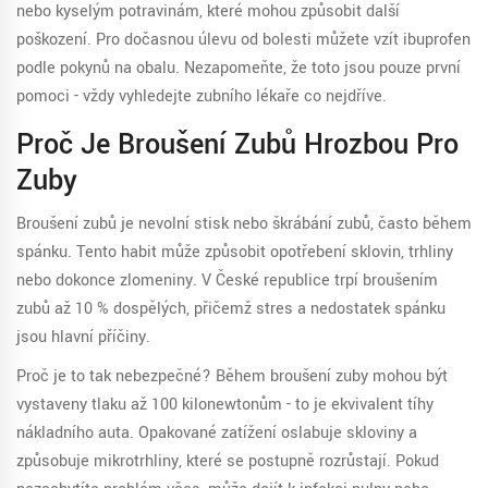
nebo kyselým potravinám, které mohou způsobit další
poškození. Pro dočasnou úlevu od bolesti můžete vzít ibuprofen
podle pokynů na obalu. Nezapomeňte, že toto jsou pouze první
pomoci - vždy vyhledejte zubního lékaře co nejdříve.
Proč Je Broušení Zubů Hrozbou Pro
Zuby
Broušení zubů
je
nevolní stisk nebo škrábání zubů, často během
spánku. Tento habit může způsobit opotřebení sklovin, trhliny
nebo dokonce zlomeniny. V České republice trpí broušením
zubů až 10 % dospělých, přičemž stres a nedostatek spánku
jsou hlavní příčiny.
Proč je to tak nebezpečné? Během broušení zuby mohou být
vystaveny tlaku až 100 kilonewtonům - to je ekvivalent tíhy
nákladního auta. Opakované zatížení oslabuje skloviny a
způsobuje mikrotrhliny, které se postupně rozrůstají. Pokud