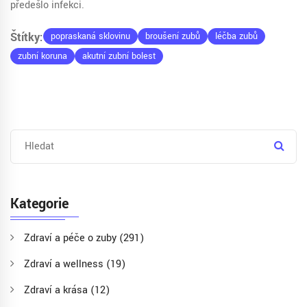
předešlo infekci.
Štítky:
popraskaná sklovinu
broušení zubů
léčba zubů
zubní koruna
akutní zubní bolest
Kategorie
Zdraví a péče o zuby
(291)
Zdraví a wellness
(19)
Zdraví a krása
(12)