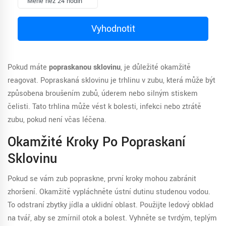
Méně než 24 hodin
Vyhodnotit
Pokud máte
popraskanou sklovinu
, je důležité okamžitě
reagovat.
Popraskaná sklovinu
je
trhlinu v zubu, která může být
způsobena broušením zubů, úderem nebo silným stiskem
čelisti. Tato trhlina může vést k bolesti, infekci nebo ztrátě
zubu, pokud není včas léčena.
Okamžité Kroky Po Popraskaní
Sklovinu
Pokud se vám zub popraskne, první kroky mohou zabránit
zhoršení. Okamžitě vypláchněte ústní dutinu studenou vodou.
To odstraní zbytky jídla a uklidní oblast. Použijte ledový obklad
na tvář, aby se zmírnil otok a bolest. Vyhněte se tvrdým, teplým