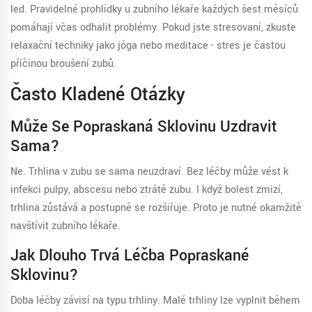
led. Pravidelné prohlídky u zubního lékaře každých šest měsíců
pomáhají včas odhalit problémy. Pokud jste stresovaní, zkuste
relaxační techniky jako jóga nebo meditace - stres je častou
příčinou broušení zubů.
Často Kladené Otázky
Může Se Popraskaná Sklovinu Uzdravit
Sama?
Ne. Trhlina v zubu se sama neuzdraví. Bez léčby může vést k
infekci pulpy, abscesu nebo ztrátě zubu. I když bolest zmizí,
trhlina zůstává a postupně se rozšiřuje. Proto je nutné okamžitě
navštívit zubního lékaře.
Jak Dlouho Trvá Léčba Popraskané
Sklovinu?
Doba léčby závisí na typu trhliny. Malé trhliny lze vyplnit během