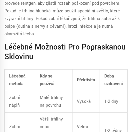
provede rentgen, aby zjistil rozsah poškození pod povrchem.
Pokud je trhlina hluboká, může použít speciální světlo, které
zvýrazní trhliny. Pokud zubní lékař zjistí, že trhlina sahá až k
pulpe (dutina s nervy a cévami), hrozí infekce a je nutná
okamžitá léčba.
Léčebné Možnosti Pro Popraskanou
Sklovinu
Léčebná
Kdy se
Doba
Efektivita
metoda
používá
uzdravení
Zubní
Malé trhliny
Vysoká
1-2 dny
náplň
na povrchu
Větší trhliny
Zubní
nebo
Velmi
1-2 týdny