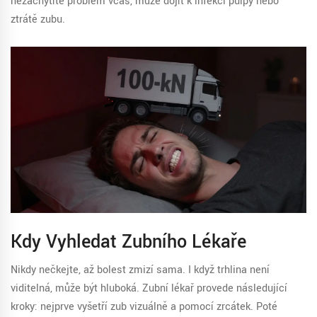
nezachytíte problém včas, může dojít k infekci pulpy nebo
ztrátě zubu.
Kdy Vyhledat Zubního Lékaře
Nikdy nečkejte, až bolest zmizí sama. I když trhlina není
viditelná, může být hluboká. Zubní lékař provede následující
kroky: nejprve vyšetří zub vizuálně a pomocí zrcátek. Poté