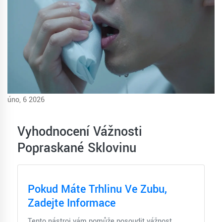
úno, 6 2026
Vyhodnocení Vážnosti
Popraskané Sklovinu
Pokud Máte Trhlinu Ve Zubu,
Zadejte Informace
Tento nástroj vám pomůže posoudit vážnost