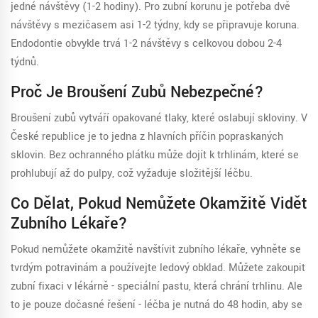
jedné návštěvy (1-2 hodiny). Pro zubní korunu je potřeba dvě
návštěvy s mezičasem asi 1-2 týdny, kdy se připravuje koruna.
Endodontie obvykle trvá 1-2 návštěvy s celkovou dobou 2-4
týdnů.
Proč Je Broušení Zubů Nebezpečné?
Broušení zubů vytváří opakované tlaky, které oslabují skloviny. V
České republice je to jedna z hlavních příčin popraskaných
sklovin. Bez ochranného plátku může dojít k trhlinám, které se
prohlubují až do pulpy, což vyžaduje složitější léčbu.
Co Dělat, Pokud Nemůžete Okamžitě Vidět
Zubního Lékaře?
Pokud nemůžete okamžitě navštívit zubního lékaře, vyhněte se
tvrdým potravinám a používejte ledový obklad. Můžete zakoupit
zubní fixaci v lékárně - speciální pastu, která chrání trhlinu. Ale
to je pouze dočasné řešení - léčba je nutná do 48 hodin, aby se