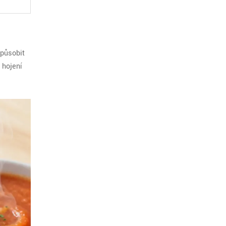
způsobit
 hojení