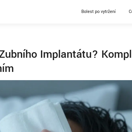
Bolest po vytržení
C
 Zubního Implantátu? Kompl
ním