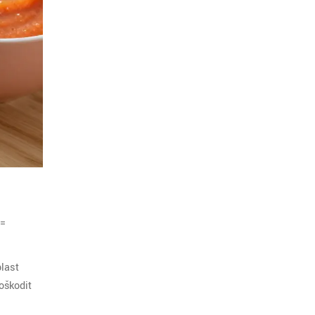
 =
last
oškodit