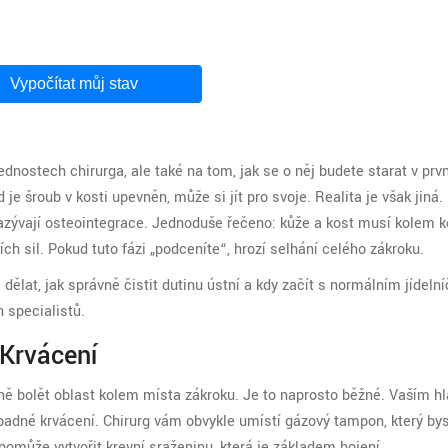
Vypočítat můj stav
dnostech chirurga, ale také na tom, jak se o něj budete starat v prv
e šroub v kosti upevněn, může si jít pro svoje. Realita je však jiná.
azývají
osteointegrace
. Jednoduše řečeno: kůže a kost musí kolem 
ích sil. Pokud tuto fázi „podceníte“, hrozí selhání celého zákroku.
lat, jak správně čistit dutinu ústní a kdy začít s normálním jídeln
 specialistů.
 Krvácení
ě bolět oblast kolem místa zákroku. Je to naprosto běžné. Vaším h
ípadné krvácení. Chirurg vám obvykle umístí gázový tampon, který by
pomůže vytvořit krevní sraženinu, která je základem hojení.