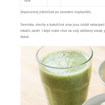
fáze
Doporučený jídelníček po zavedení implantátu
Semínka, ořechy a kukuřičná zrna jsou zvlášť nebezpe
lokální zánět. I když máte chuť na svůj oblíbený steak,
tkáně.