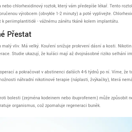
 nebo chlorhexidinový roztok, který vám předepíše lékař. Tento rozto
oručenou výrobcem (obvykle 1-2 minuty) a poté vyplivejte. Chlorhexi
st k periimplantitidě - vážnému zánětu tkáně kolem implantátu.
né Přestat
 malý vliv. Má velký. Kouření snižuje prokrvení dásní a kosti. Nikotin
perace. Studie ukazují, že kuřáci mají až dvojnásobné riziko selhání i
 operací a pokračovat v abstinenci dalších 4-6 týdnů po ní. Víme, že t
možnosti náhradní nikotinové terapie (náplasti, žvýkačky), která nem
proti bolesti (zejména kodeinem nebo ibuprofenem) může způsobit n
dratuje organismus, což zpomaluje regeneraci buněk.