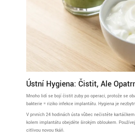
Ústní Hygiena: Čistit, Ale Opatr
Mnoho lidí se bojí čistit zuby po operaci, protože se ob
bakterie = riziko infekce implantátu. Hygiena je nezbyt
V prvních 24 hodinách ústa vůbec nečistěte kartáčkem 
kolem implantátu obejděte širokým obloukem. Používej
citlivou novou tkáň.