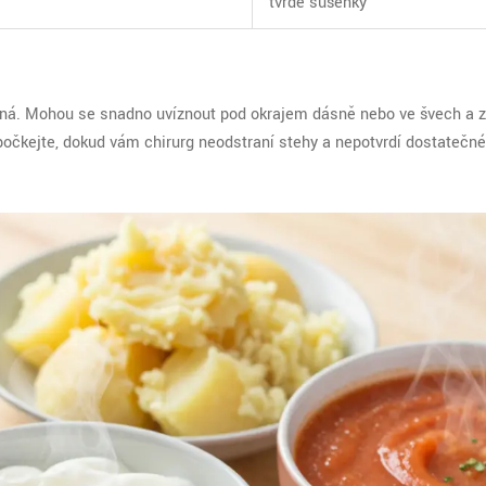
tvrdé sušenky
čná. Mohou se snadno uvíznout pod okrajem dásně nebo ve švech a 
 počkejte, dokud vám chirurg neodstraní stehy a nepotvrdí dostatečné