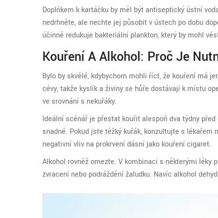
Doplňkem k kartáčku by měl být antiseptický ústní voda
nedrhněte, ale nechte jej působit v ústech po dobu dop
účinně redukuje bakteriální plankton, který by mohl vé
Kouření A Alkohol: Proč Je Nut
Bylo by skvělé, kdybychom mohli říct, že kouření má jen
cévy, takže kyslík a živiny se hůře dostávají k místu o
ve srovnání s nekuřáky.
Ideální scénář je přestat kouřit alespoň dva týdny před
snadné. Pokud jste těžký kuřák, konzultujte s lékařem 
negativní vliv na prokrvení dásní jako kouření cigaret.
Alkohol rovněž omezte. V kombinaci s některými léky 
zvracení nebo podráždění žaludku. Navíc alkohol dehy