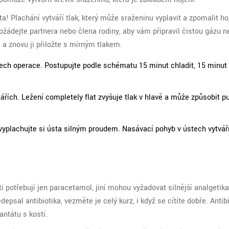
a! Plachání vytváří tlak, který může sraženinu vyplavit a zpomalit ho
ožádejte partnera nebo člena rodiny, aby vám připravil čistou gázu 
 a znovu ji přiložte s mírným tlakem.
stech operace. Postupujte podle schématu 15 minut chladit, 15 minut
řích. Ležení completely flat zvyšuje tlak v hlavě a může způsobit pu
vyplachujte si ústa silným proudem. Nasávací pohyb v ústech vytvář
ti potřebují jen paracetamol, jiní mohou vyžadovat silnější analgetik
psal antibiotika, vezměte je celý kurz, i když se cítíte dobře. Antib
antátu s kostí.