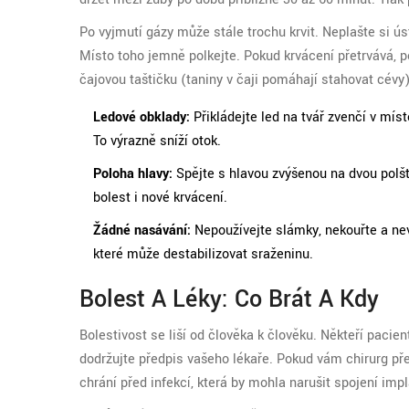
Po vyjmutí gázy může stále trochu krvit. Neplašte si úst
Místo toho jemně polkejte. Pokud krvácení přetrvává, p
čajovou taštičku (taniny v čaji pomáhají stahovat cévy)
Ledové obklady:
Přikládejte led na tvář zvenčí v mí
To výrazně sníží otok.
Poloha hlavy:
Spějte s hlavou zvýšenou na dvou polštá
bolest i nové krvácení.
Žádné nasávání:
Nepoužívejte slámky, nekouřte a ne
které může destabilizovat sraženinu.
Bolest A Léky: Co Brát A Kdy
Bolestivost se liší od člověka k člověku. Někteří pacien
dodržujte předpis vašeho lékaře. Pokud vám chirurg přede
chrání před infekcí, která by mohla narušit spojení impl