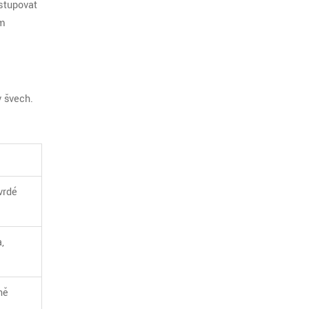
stupovat
ým
v švech.
vrdé
,
ně