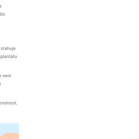
k
din
 stahuje
mplantátu
o není
á
evolnost,