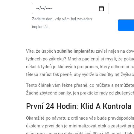
Zadejte den, kdy vám byl zaveden
implantát.
Víte, že úspěch
zubního implantátu
závisí nejen na dove
týdnech po zákroku? Mnoho pacientů si myslí, že pokud j
několik týdnů je klíčových pro proces, který odborníci n
tělesa zarůst tak pevně, aby vydrželo desítky let žvýkac
Tento článek vám řekne přesně, co můžete a nemůžete dě
Žádné zbytečné paniky, jen praktické rady od zkušených
První 24 Hodin: Klid A Kontrola
Okamžitě po návratu z ordinace vás bude pravděpodobn
úkolem v první den je minimalizovat otok a zastavit př
držet mezi zuby po dobu přibližně 30 až 60 minut. Tlak 