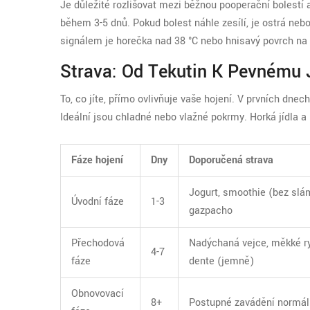
Je důležité rozlišovat mezi běžnou pooperační bolestí
během 3-5 dnů. Pokud bolest náhle zesílí, je ostrá nebo
signálem je horečka nad 38 °C nebo hnisavý povrch na 
Strava: Od Tekutin K Pevnému 
To, co jíte, přímo ovlivňuje vaše hojení. V prvních dne
Ideální jsou chladné nebo vlažné pokrmy. Horká jídla a 
Fáze hojení
Dny
Doporučená strava
Jogurt, smoothie (bez slám
Úvodní fáze
1-3
gazpacho
Přechodová
Nadýchaná vejce, měkké ryb
4-7
fáze
dente (jemně)
Obnovovací
8+
Postupné zavádění normální