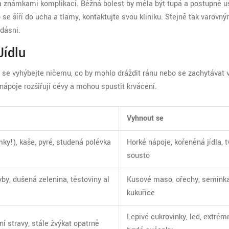
 a známkami komplikací. Běžná bolest by měla být tupá a postupně u
 se šíří do ucha a tlamy, kontaktujte svou kliniku. Stejně tak varovn
dásni.
Jídlu
ch se vyhýbejte ničemu, co by mohlo dráždit ránu nebo se zachytávat 
nápoje rozšiřují cévy a mohou spustit krvácení.
Vyhnout se
ky!), kaše, pyré, studená polévka
Horké nápoje, kořeněná jídla, t
sousto
y, dušená zelenina, těstoviny al
Kusové maso, ořechy, semínka
kukuřice
Lepivé cukrovinky, led, extrém
 stravy, stále žvýkat opatrně