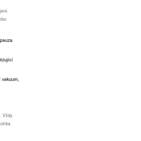
jení.
nebo
 pauza.
lzující
í vakuum,
a. Vždy
iotika