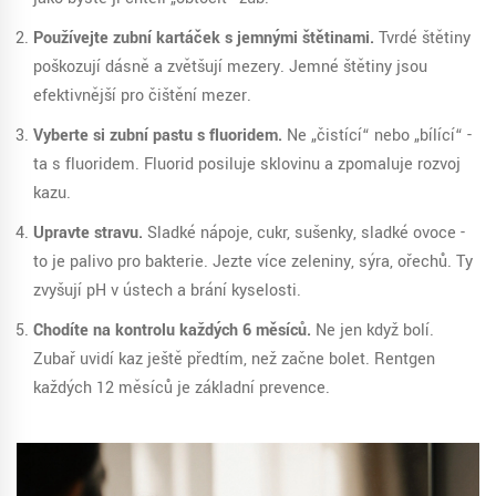
Používejte zubní kartáček s jemnými štětinami.
Tvrdé štětiny
poškozují dásně a zvětšují mezery. Jemné štětiny jsou
efektivnější pro čištění mezer.
Vyberte si zubní pastu s fluoridem.
Ne „čistící“ nebo „bílící“ -
ta s fluoridem. Fluorid posiluje sklovinu a zpomaluje rozvoj
kazu.
Upravte stravu.
Sladké nápoje, cukr, sušenky, sladké ovoce -
to je palivo pro bakterie. Jezte více zeleniny, sýra, ořechů. Ty
zvyšují pH v ústech a brání kyselosti.
Chodíte na kontrolu každých 6 měsíců.
Ne jen když bolí.
Zubař uvidí kaz ještě předtím, než začne bolet. Rentgen
každých 12 měsíců je základní prevence.