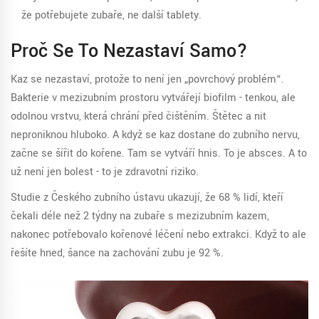
že potřebujete zubaře, ne další tablety.
Proč Se To Nezastaví Samo?
Kaz se nezastaví, protože to není jen „povrchový problém“.
Bakterie v mezizubním prostoru vytvářejí biofilm - tenkou, ale
odolnou vrstvu, která chrání před čištěním. Štětec a nit
neproniknou hluboko. A když se kaz dostane do zubního nervu,
začne se šířit do kořene. Tam se vytváří hnis. To je absces. A to
už není jen bolest - to je zdravotní riziko.
Studie z Českého zubního ústavu ukazují, že 68 % lidí, kteří
čekali déle než 2 týdny na zubaře s mezizubním kazem,
nakonec potřebovalo kořenové léčení nebo extrakci. Když to ale
řešíte hned, šance na zachování zubu je 92 %.