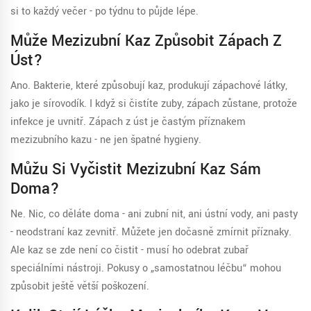
si to každý večer - po týdnu to půjde lépe.
Může Mezizubní Kaz Způsobit Zápach Z
Úst?
Ano. Bakterie, které způsobují kaz, produkují zápachové látky,
jako je sírovodík. I když si čistíte zuby, zápach zůstane, protože
infekce je uvnitř. Zápach z úst je častým příznakem
mezizubního kazu - ne jen špatné hygieny.
Můžu Si Vyčistit Mezizubní Kaz Sám
Doma?
Ne. Nic, co děláte doma - ani zubní nit, ani ústní vody, ani pasty
- neodstraní kaz zevnitř. Můžete jen dočasně zmírnit příznaky.
Ale kaz se zde není co čistit - musí ho odebrat zubař
speciálními nástroji. Pokusy o „samostatnou léčbu“ mohou
způsobit ještě větší poškození.