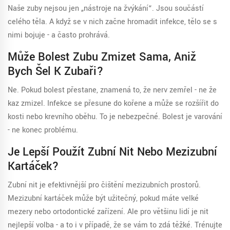
Naše zuby nejsou jen „nástroje na žvýkání“. Jsou součástí
celého těla. A když se v nich začne hromadit infekce, tělo se s
nimi bojuje - a často prohrává.
Může Bolest Zubu Zmizet Sama, Aniž
Bych Šel K Zubaři?
Ne. Pokud bolest přestane, znamená to, že nerv zemřel - ne že
kaz zmizel. Infekce se přesune do kořene a může se rozšířit do
kosti nebo krevního oběhu. To je nebezpečné. Bolesť je varování
- ne konec problému.
Je Lepší Použít Zubní Nit Nebo Mezizubní
Kartáček?
Zubní nit je efektivnější pro čištění mezizubních prostorů.
Mezizubní kartáček může být užitečný, pokud máte velké
mezery nebo ortodontické zařízení. Ale pro většinu lidí je nit
nejlepší volba - a to i v případě, že se vám to zdá těžké. Trénujte