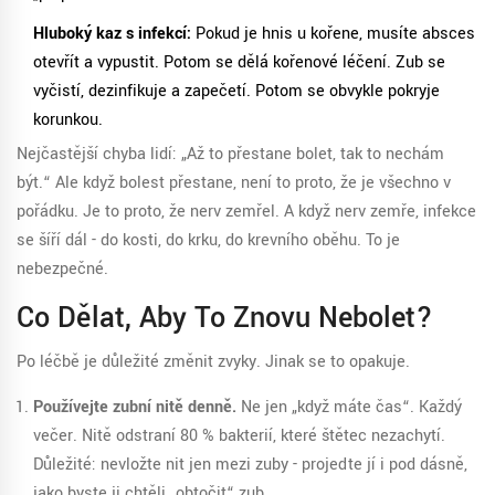
Hluboký kaz s infekcí:
Pokud je hnis u kořene, musíte absces
otevřít a vypustit. Potom se dělá kořenové léčení. Zub se
vyčistí, dezinfikuje a zapečetí. Potom se obvykle pokryje
korunkou.
Nejčastější chyba lidí: „Až to přestane bolet, tak to nechám
být.“ Ale když bolest přestane, není to proto, že je všechno v
pořádku. Je to proto, že nerv zemřel. A když nerv zemře, infekce
se šíří dál - do kosti, do krku, do krevního oběhu. To je
nebezpečné.
Co Dělat, Aby To Znovu Nebolet?
Po léčbě je důležité změnit zvyky. Jinak se to opakuje.
Používejte zubní nitě denně.
Ne jen „když máte čas“. Každý
večer. Nitě odstraní 80 % bakterií, které štětec nezachytí.
Důležité: nevložte nit jen mezi zuby - projeďte jí i pod dásně,
jako byste ji chtěli „obtočit“ zub.