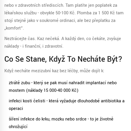
nebo v zdravotních střediscích. Tam platíte jen poplatek za
lékařskou službu - obvykle 50-100 Kč. Plomba za 1 500 Kč tam
stojí stejně jako v soukromé ordinaci, ale bez přeplatku za
„komfort“.
Neztrácejte čas. Kaz nečeká. A každý den, co čekáte, zvyšuje
náklady - i finanční, i zdravotní.
Co Se Stane, Když To Necháte Být?
Když necháte mezizubní kaz bez léčby, může dojít k:
ztrátě zubu - který se pak musí nahradit implantací nebo
mostem (náklady 15 000-40 000 Kč)
infekci kosti čelisti - která vyžaduje dlouhodobé antibiotika a
operaci
šíření infekce do krku, mozku nebo srdce - to je životně
ohrožující