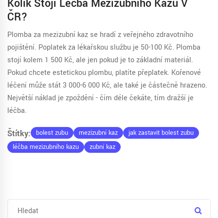
Kolik Stojí Léčba Mezizubního Kazu V
ČR?
Plomba za mezizubní kaz se hradí z veřejného zdravotního
pojištění. Poplatek za lékařskou službu je 50-100 Kč. Plomba
stojí kolem 1 500 Kč, ale jen pokud je to základní materiál.
Pokud chcete estetickou plombu, platíte přeplatek. Kořenové
léčení může stát 3 000-6 000 Kč, ale také je částečně hrazeno.
Největší náklad je zpoždění - čím déle čekáte, tím dražší je
léčba.
Štítky:
bolest zubu
mezizubní kaz
jak zastavit bolest zubu
léčba mezizubního kazu
zubní kaz