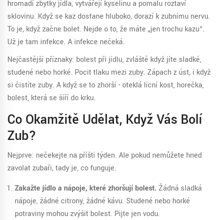
hromadí zbytky jídla, vytvářejí kyselinu a pomalu roztaví
sklovinu. Když se kaz dostane hluboko, dorazí k zubnímu nervu.
To je, když začne bolet. Nejde o to, že máte „jen trochu kazu“.
Už je tam infekce. A infekce nečeká.
Nejčastější příznaky: bolest při jídlu, zvláště když jíte sladké,
studené nebo horké. Pocit tlaku mezi zuby. Zápach z úst, i když
si čistíte zuby. A když se to zhorší - oteklá lícní kost, horečka,
bolest, která se šíří do krku.
Co Okamžitě Udělat, Když Vás Bolí
Zub?
Nejprve: nečekejte na příští týden. Ale pokud nemůžete hned
zavolat zubaři, tady je, co funguje.
Zakažte jídlo a nápoje, které zhoršují bolest.
Žádná sladká
nápoje, žádné citrony, žádné kávu. Studené nebo horké
potraviny mohou zvýšit bolest. Pijte jen vodu.