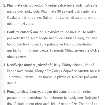
Pláchněte slanou vodou.
V jedné šálce teplé vody roztřepte
půl čajové lžičky soli. Pláchněte 30 sekund, pak vyplivněte.
Opakujte třikrát denně. Sůl pomáhá zmenšit zánět a vyčistit
oblast mezi zuby.
Použijte chladný obklad.
Nevrhávejte led na zub - to může
poškodit tkáně. Namáčejte hadřík do studené vody, zabalte
ho do plastového sáčku a přiložte ke tváři u bolestného
místa. 15 minut, pak pauza 15 minut. Chlad zmenšuje otok a
utišuje nervy.
Neužívejte domácí „zázračné“ léky.
Žádný alkohol, žádná
česneková pasta, žádný přímý olej z čajového stromu na zub.
To nezabíjí infekci - jen maskuje příznaky. A může poškodit
dásně.
Použijte lék z lékárny, ale jen dočasně.
Ibuprofen nebo
paracetamol pomohou. Ale neberete je každý den. Nejvýše 3
dny. Pokud bolest přetrvává, lék už nepomůže. Znamená to,