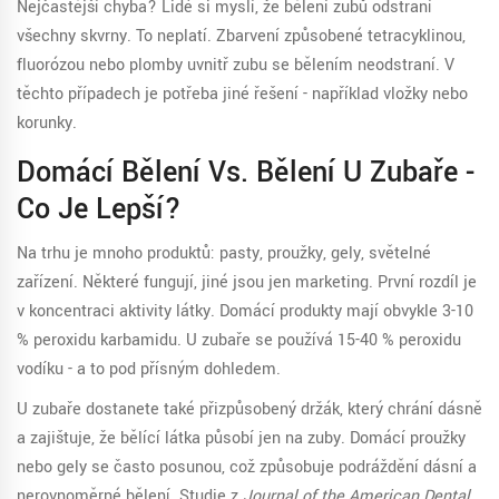
Nejčastější chyba? Lidé si myslí, že bělení zubů odstraní
všechny skvrny. To neplatí. Zbarvení způsobené tetracyklinou,
fluorózou nebo plomby uvnitř zubu se bělením neodstraní. V
těchto případech je potřeba jiné řešení - například vložky nebo
korunky.
Domácí Bělení Vs. Bělení U Zubaře -
Co Je Lepší?
Na trhu je mnoho produktů: pasty, proužky, gely, světelné
zařízení. Některé fungují, jiné jsou jen marketing. První rozdíl je
v koncentraci aktivity látky. Domácí produkty mají obvykle 3-10
% peroxidu karbamidu. U zubaře se používá 15-40 % peroxidu
vodíku - a to pod přísným dohledem.
U zubaře dostanete také přizpůsobený držák, který chrání dásně
a zajišťuje, že bělící látka působí jen na zuby. Domácí proužky
nebo gely se často posunou, což způsobuje podráždění dásní a
nerovnoměrné bělení. Studie z
Journal of the American Dental