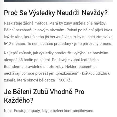
Proč Se Výsledky Neudrží Navždy?
Neexistuje žádná metoda, která by zuby udržela bílé navždy.
Bělení nezabraňuje novým skvrnám. Pokud po bělení piješ kávu
každé ráno, kouříš nebo jíš červené víno, zuby se opět ztmaví za
6-12 měsíců. To není selhání procedury - je to přirozený proces.
Nejlepší způsob, jak výsledky prodloužit: vyhýbej se barvivům
alespoň 48 hodin po bělení. Používejte zubní kartáček s
fluoridem a pravidelně čistíte zuby. Někteří pacienti si
nechávají po roce provést jen „přezkoušení“ - krátkou údržbu u
zubaře, která obnoví bělost za 1 500 Kč.
Je Bělení Zubů Vhodné Pro
Každého?
Není. Existují případy, kdy je bělení kontraindikováno: