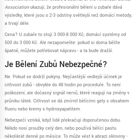
Association
ukazují, že profesionální bělení u zubaře dává
výsledky, které jsou o 2-3 odstíny světlejší než domácí metody,
a trvají déle.
Cena? U zubaře to stojí 3 000-8 000 Kč, domácí systémy od
500 do 3 000 Kč. Ale nezapomeňte: pokud si doma bělíte
špatně, můžete potřebovat nápravu - a ta bude dražší.
Je Bělení Zubů Nebezpečné?
Ne. Pokud se dodrží pokyny. Nejčastější vedlejší účinek je
citlivost zubů - obvykle do 48 hodin po proceduře. To není
poškození, ale dočasný signál nervů, které reagují na změny v
průniku látek. Citlivost se dá zmírnit bělícími gely s obsahem
fluoru nebo kremy s hydroxyapatitem.
Nebezpečí vzniká, když lidé překračují doporučenou dobu.
Někdo nosí proužky celý den, nebo používá bělící pastu
několikrát denně po měsíce. To může vést k abrazi skloviny -