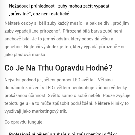
Nežádoucí průhlednost - zuby mohou začít vypadat
„průsvitně“, což není estetické
Některé osoby si bělí zuby každý měsíc - a pak se diví, proč jim
zuby vypadají „ne přirozeně“. Přirozená bílá barva zubů není
sněhově bílá. Je to jemný odstín, který odpovídá věku a
genetice. Nejlepší výsledek je ten, který vypadá přirozeně - ne
jako plastová maska.
Co Je Na Trhu Opravdu Hodné?
Největší podvod je „bělení pomocí LED světla“. Většina
domácích zařízení s LED světlem neobsahuje žádnou vědecky
prokázanou účinnost. Světlo samo o sobě nebělí. Pouze zvyšuje
teplotu gelu - a to může způsobit podráždění. Některé kliniky to
využívají jako marketingový trik.
Co opravdu funguje:
Profesionální bělení u zubaře s přizpůsobenými držáky