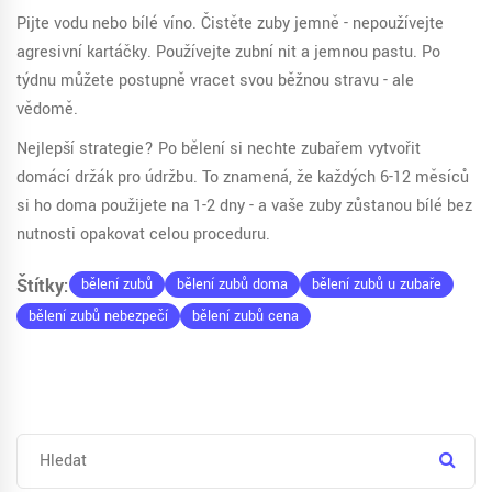
Pijte vodu nebo bílé víno. Čistěte zuby jemně - nepoužívejte
agresivní kartáčky. Používejte zubní nit a jemnou pastu. Po
týdnu můžete postupně vracet svou běžnou stravu - ale
vědomě.
Nejlepší strategie? Po bělení si nechte zubařem vytvořit
domácí držák pro údržbu. To znamená, že každých 6-12 měsíců
si ho doma použijete na 1-2 dny - a vaše zuby zůstanou bílé bez
nutnosti opakovat celou proceduru.
Štítky:
bělení zubů
bělení zubů doma
bělení zubů u zubaře
bělení zubů nebezpečí
bělení zubů cena