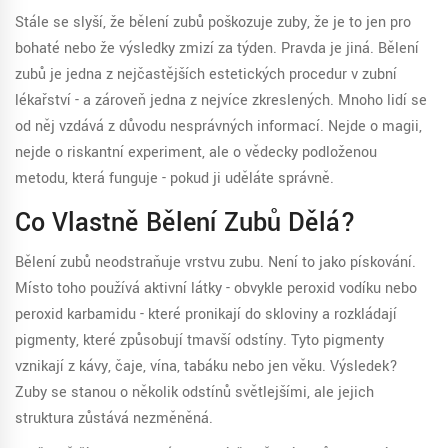
Stále se slyší, že bělení zubů poškozuje zuby, že je to jen pro
bohaté nebo že výsledky zmizí za týden. Pravda je jiná. Bělení
zubů je jedna z nejčastějších estetických procedur v zubní
lékařství - a zároveň jedna z nejvíce zkreslených. Mnoho lidí se
od něj vzdává z důvodu nesprávných informací. Nejde o magii,
nejde o riskantní experiment, ale o vědecky podloženou
metodu, která funguje - pokud ji uděláte správně.
Co Vlastně Bělení Zubů Dělá?
Bělení zubů neodstraňuje vrstvu zubu. Není to jako pískování.
Místo toho používá aktivní látky - obvykle peroxid vodíku nebo
peroxid karbamidu - které pronikají do skloviny a rozkládají
pigmenty, které způsobují tmavší odstíny. Tyto pigmenty
vznikají z kávy, čaje, vína, tabáku nebo jen věku. Výsledek?
Zuby se stanou o několik odstínů světlejšími, ale jejich
struktura zůstává nezměněná.